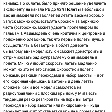
каналах. По облеты, было принято решение увеличить
экспоненту на канале РВ до 92%.
Полеты
Небольшой
вес авиамодели позволяет ей летать весьма хорошо.
Запуск можно осуществлять броском за верхнюю
часть (осторожно, может ударить пропеллером по
пальцам!). Авиамодель очень критична к центровке и
положению элевонов, так что первые полеты лучше
осуществлять в безветрие, а облет доверить
бывалому авиамоделисту, он сможет донастроить и
оттримировать радиоуправляемую авиамодель в
полете. МиГ-29 любит скорость, летать медленно
может, но это не его стихия. Скоростной полет с
бочками, резкими переходами в набор высоты – вот
его коронная «фишка». В ветреный день летать
сложнее. Как и все модели самолетов на
радиоуправлении с плоским крылом, у МиГа есть
тенденция резко реагировать на порывы ветра
переходя в набор высоты или пикирование – куда
перейдет зависит от угла атаки крыла к порыву ветра.