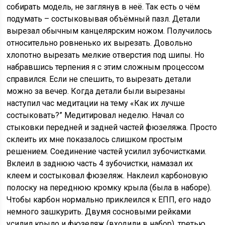
собирать модель, не заглянув в неё. Так есть о чём
подумать – состыковывая объёмный пазл. Детали
вырезал обычным канцелярским ножом. Получилось
относительно ровненько их вырезать. Довольно
хлопотно вырезать мелкие отверстия под шипы. Но
набравшиcь терпения я с этим сложным процессом
справился. Если не спешить, то вырезать детали
можно за вечер. Когда детали были вырезаны
наступил час медитации на тему «Как их лучше
состыковать?” Медитировал неделю. Начал со
стыковки передней и задней частей фюзеляжа. Просто
склеить их мне показалось слишком простым
решением. Соединение частей усилил зубочистками.
Вклеил в заднюю часть 4 зубочистки, намазал их
клеем и состыковал фюзеляж. Наклеил карбоновую
полоску на переднюю кромку крыла (была в наборе).
Чтобы карбон нормально приклеился к ЕПП, его надо
немного зашкурить. Двумя сосновыми рейками
усилил крыло и фюзеляж (входили в набор), третью