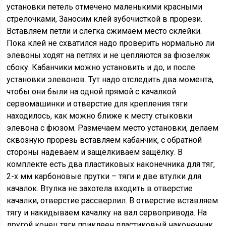
установки петель отмечено маленькими красными
стрелочками, Заноcим клей зубочисткой в прорези.
Вставляем петли и слегка сжимаем место склейки.
Пока клей не схватился надо проверить нормально ли
элевоны ходят на петлях и не цепляются за фюзеляж
сбоку. Кабанчики можно установить и до, и после
установки элевонов. Тут надо отследить два момента,
чтобы они были на одной прямой с качалкой
сервомашинки и отверстие для крепления тяги
находилось, как можно ближе к месту стыковки
элевона с фюзом. Размечаем место установки, делаем
сквозную прорезь вставляем кабанчик, с обратной
стороны надеваем и защёлкиваем защёлку. В
комплекте есть два пластиковых наконечника для тяг,
2-х мм карбоновые прутки – тяги и две втулки для
качалок. Втулка не захотела входить в отверстие
качалки, отверстие рассверлил. В отверстие вставляем
тягу и накидываем качалку на вал сервопривода. На
другой конец тяги приклеен пластиковый наконечник.