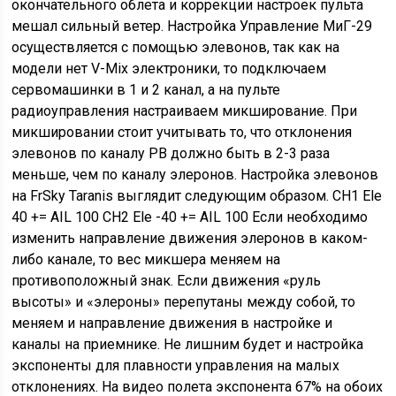
окончательного облета и коррекции настроек пульта
мешал сильный ветер. Настройка Управление МиГ-29
осуществляется с помощью элевонов, так как на
модели нет V-Mix электроники, то подключаем
сервомашинки в 1 и 2 канал, а на пульте
радиоуправления настраиваем микширование. При
микшировании стоит учитывать то, что отклонения
элевонов по каналу РВ должно быть в 2-3 раза
меньше, чем по каналу элеронов. Настройка элевонов
на FrSky Taranis выглядит следующим образом. CH1 Ele
40 += AIL 100 CH2 Ele -40 += AIL 100 Если необходимо
изменить направление движения элеронов в каком-
либо канале, то вес микшера меняем на
противоположный знак. Если движения «руль
высоты» и «элероны» перепутаны между собой, то
меняем и направление движения в настройке и
каналы на приемнике. Не лишним будет и настройка
экспоненты для плавности управления на малых
отклонениях. На видео полета экспонента 67% на обоих