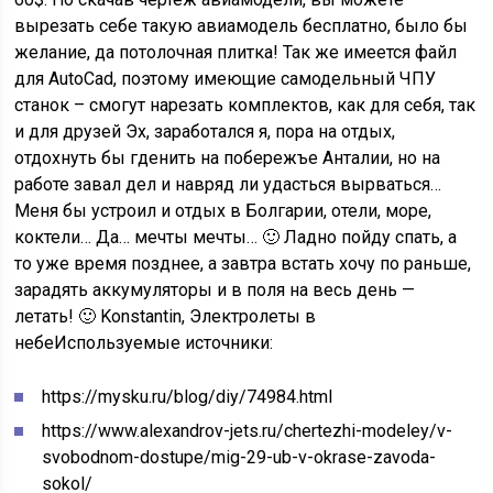
вырезать себе такую авиамодель бесплатно, было бы
желание, да потолочная плитка! Так же имеется файл
для AutoCad, поэтому имеющие самодельный ЧПУ
станок – смогут нарезать комплектов, как для себя, так
и для друзей Эх, заработался я, пора на отдых,
отдохнуть бы гденить на побережъе Анталии, но на
работе завал дел и навряд ли удасться вырваться…
Меня бы устроил и отдых в Болгарии, отели, море,
коктели… Да… мечты мечты… 🙂 Ладно пойду спать, а
то уже время позднее, а завтра встать хочу по раньше,
зарадять аккумуляторы и в поля на весь день —
летать! 🙂 Konstantin, Электролеты в
небе
Используемые источники:
https://mysku.ru/blog/diy/74984.html
https://www.alexandrov-jets.ru/chertezhi-modeley/v-
svobodnom-dostupe/mig-29-ub-v-okrase-zavoda-
sokol/