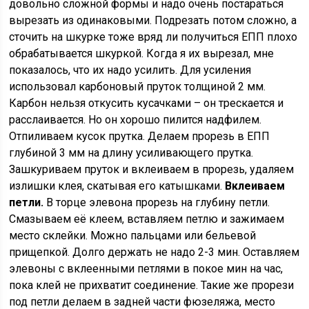
довольно сложной формы и надо очень постараться
вырезать из одинаковыми. Подрезать потом сложно, а
сточить на шкурке тоже вряд ли получиться ЕПП плохо
обрабатывается шкуркой. Когда я их вырезал, мне
показалось, что их надо усилить. Для усиления
использовал карбоновый пруток толщиной 2 мм.
Карбон нельзя откусить кусачками – он трескается и
расслаивается. Но он хорошо пилится надфилем.
Отпиливаем кусок прутка. Делаем прорезь в ЕПП
глубиной 3 мм на длину усиливающего прутка.
Зашкуриваем пруток и вклеиваем в прорезь, удаляем
излишки клея, скатывая его катышками.
Вклеиваем
петли.
В торце элевона прорезь на глубину петли.
Смазываем её клеем, вставляем петлю и зажимаем
место склейки. Можно пальцами или бельевой
прищепкой. Долго держать не надо 2-3 мин. Оставляем
элевоны с вклеенными петлями в покое мин на час,
пока клей не прихватит соединение. Такие же прорези
под петли делаем в задней части фюзеляжа, место