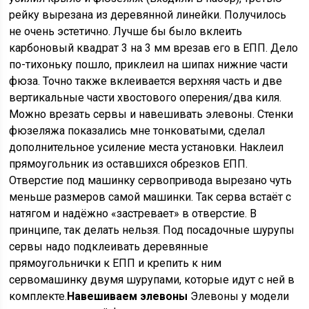
рейку вырезана из деревянной линейки. Получилось
не очень эстетично. Лучше бы было вклеить
карбоновый квадрат 3 на 3 мм врезав его в ЕПП. Дело
по-тихоньку пошло, приклеил на шипах нижние части
фюза. Точно также вклеивается верхняя часть и две
вертикальные части хвостового оперения/два киля.
Можно врезать сервы и навешивать элевоны. Стенки
фюзеляжа показались мне тонковатыми, сделал
дополнительное усиление места установки. Наклеил
прямоугольник из оставшихся обрезков ЕПП.
Отверстие под машинку сервопривода вырезано чуть
меньше размеров самой машинки. Так серва встаёт с
натягом и надёжно «застревает» в отверстие. В
принципе, так делать нельзя. Под посадочные шурупы
сервы надо подклеивать деревянные
прямоугольнички к ЕПП и крепить к ним
сервомашинку двумя шурупами, которые идут с ней в
комплекте.
Навешиваем элевоны
Элевоны у модели