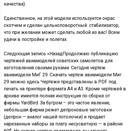
качества):
Единственное, на этой модели используется окрас
скотчем и сделан цельноповоротный стабилизатор,
что при желании может сделать любой из вас! Всем
удачи в постройке и полётах.
Следующая запись »НазадПродолжаю публикацию
чертежей авиамоделей советских самолетов для
изготовления своими руками. Сегодня чертеж
авиамодели МиГ 29. Скачать чертеж авиамодели Миг
29 можно здесь Чертежи представлены в PDF под
печать на принтере формата А4 и А3. Кроме чертежей в
архиве имеется полная инструкция по сборке от
фирмы YardBird. За бугром – это частое явление,
небольшая фирма режет депроновые заготовки
(депрон — аналог нашей потолочки) и продает
нарезанные наборы за плату несусветную — в районе
60$. Но скачав чертеж авиамодели, вы можете