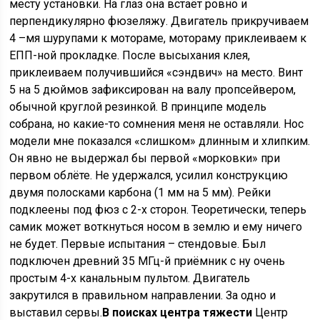
месту установки. На глаз она встаёт ровно и
перпендикулярно фюзеляжу. Двигатель прикручиваем
4 –мя шурупами к мотораме, мотораму приклеиваем к
ЕПП-ной прокладке. После высыхания клея,
приклеиваем получившийся «сэндвич» на место. Винт
5 на 5 дюймов зафиксирован на валу пропсейвером,
обычной круглой резинкой. В принципе модель
собрана, но какие-то сомнения меня не оставляли. Нос
модели мне показался «слишком» длинным и хлипким.
Он явно не выдержал бы первой «морковки» при
первом облёте. Не удержался, усилил конструкцию
двумя полосками карбона (1 мм на 5 мм). Рейки
подклеены под фюз с 2-х сторон. Теоретически, теперь
самик может воткнуться носом в землю и ему ничего
не будет. Первые испытания – стендовые. Был
подключен древний 35 МГц-й приёмник с ну очень
простым 4-х канальным пультом. Двигатель
закрутился в правильном направлении. За одно и
выставил сервы.
В поисках центра тяжести
Центр