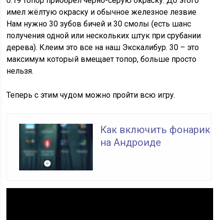
0.19 топор приобрел черно-серую окраску. До этого
имел жёлтую окраску и обычное железное лезвие
Нам нужно 30 зубов бичей и 30 смолы (есть шанс
получения одной или нескольких штук при срубании
дерева). Клеим это все на наш Экскалибур. 30 – это
максимум который вмещает топор, больше просто
нельзя.
Теперь с этим чудом можно пройти всю игру.
Как включить фонарик
на Андроиде