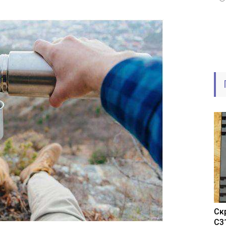
Ск
C3