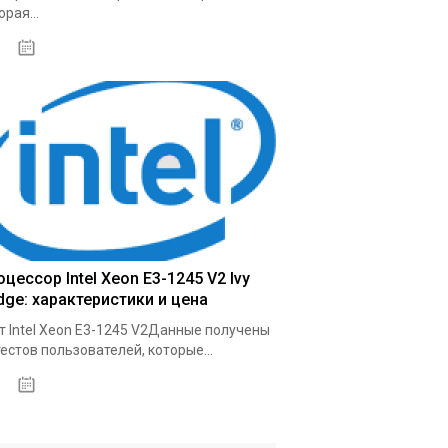
орая...
03.10.2020
цессор Intel Xeon E3-1245 V2 Ivy
dge: характеристики и цена
т Intel Xeon E3-1245 V2Данные получены
тестов пользователей, которые...
09.10.2020