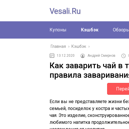
Vesali.ru
Купоны
Кэшбэк
Обзор
Главная
›
Кэшбэк
›
13.12.2020
Андрей Смирнов
Как заварить чай в 
правила заваривани
Перей
Если вы не представляете жизни бе
семьей, посиделок у костра и часты
чая. Это изделие, сконструированно
любимого напитка продолжительное 