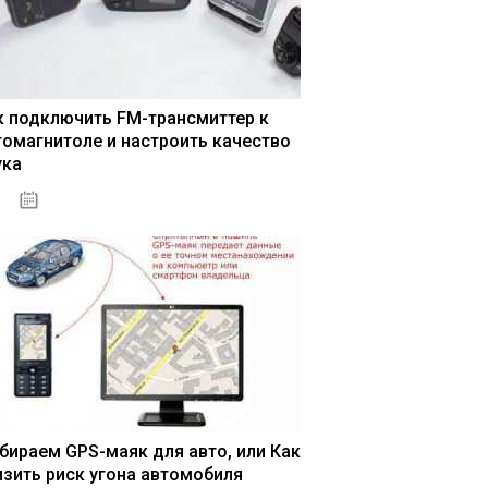
к подключить FM-трансмиттер к
томагнитоле и настроить качество
ука
04.01.2021
бираем GPS-маяк для авто, или Как
изить риск угона автомобиля