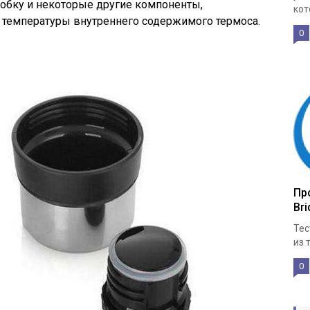
робку и некоторые другие компоненты,
кот
 температуры внутреннего содержимого термоса.
0
Про
Bri
Тес
из 
0