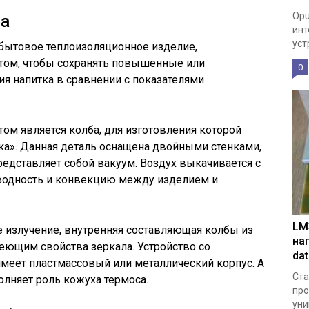
Opu
ва
инт
уст
 бытовое теплоизоляционное изделие,
 том, чтобы сохранять повышенные или
0
я напитка в сравнении с показателями
м является колба, для изготовления которой
ка». Данная деталь оснащена двойными стенками,
едставляет собой вакуум. Воздух выкачивается с
оводность и конвекцию между изделием и
LM
 излучение, внутренняя составляющая колбы из
на
еющим свойства зеркала. Устройство со
da
еет пластмассовый или металлический корпус. А
Ста
олняет роль кожуха термоса.
про
уни