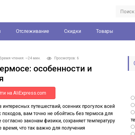
ы
Отслеживание
Скидки
Товары
Время чтения: ~24 мин.
Просмотров: 6
термосе: особенности и
я
ти на AliExpress.com
з интересных путешествий, осенних прогулок всей
х походов, вам точно не обойтись без термоса для
т
е согласно законам физики, сохраняет температуру
время, что так важно для получения