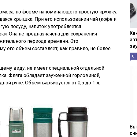
ермоса, по форме напоминающего простую кружку,
аяся крышка. При его использовании чай (кофе и
угую посуду, напиток употребляется
Ка
ки. Она не предназначена для сохранения
ав
жительного периода времени. Это
зв
у его объем составляет, как правило, не более
0
щему виду, не имеет специальной отдельной
ка. Фляга обладает зауженной горловиной,
ной руке. Объем варьируется от 0,5 до 1 л.
Вы
сн