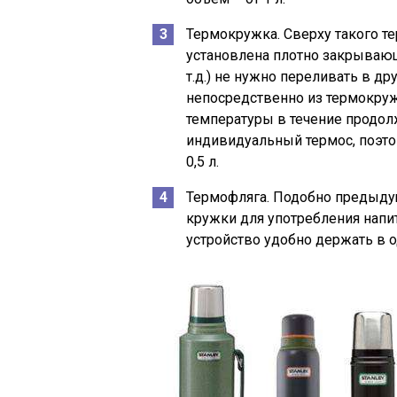
Термокружка. Сверху такого т
установлена плотно закрывающ
т.д.) не нужно переливать в др
непосредственно из термокруж
температуры в течение продол
индивидуальный термос, поэтом
0,5 л.
Термофляга. Подобно предыду
кружки для употребления напит
устройство удобно держать в од