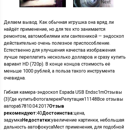
Next
Делаем вывод. Как обычная игрушка она вряд ли
найдёт применение, но для тех кто занимается
ремонтом, автомобилями или сантехникой — эндоскоп
действительно очень полезное приспособление.
Естественно для улучшения качества изображения
лучше переплатить несколько долларов и сразу купить
вариант HD (720р). В конце концов стоимость её
меньше 1000 рублей, а польза такого инструмента
очевидна.
Гибкая камера-эндоскоп Espada USB Endsc1m
Отзывы
(3)Где купитьФотогалереяРепутация11148Все отзывы
автора678
10.04.2017
Отзыв
рекомендуют:
40
Достоинства:
цена,
задумка
Недостатки:
увеличение картинки, небольшая
дальность автофокусаМест применения, для подобной