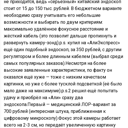
не приходится, ведь «серьёзный» китайский эндоскоп
стоит от 15 до 150 тыс. рублей. В бюджетном варианте
необходимо сразу учитывать его небольшие
возможности и выбирать по двум критериям:
максимально удалённое фокусное расстояние и
жёсткий кабель (это позволит дальше пропихнуть и
развернуть камеру-зонд).p.s. купил на «АлиЭкспресс»
ещё один подобный эндоскоп, за 350 рублей, с другим
регулятором и более длинным кабелем (выбрал среди
самых популярных заказов).Несмотря на более
высокие заявленные характеристики, по факту он
оказался ещё хуже — тоже с низким качеством
картинки, но уже с более тусклой подсветкой (её было
мало даже на максимуме).p.s.2 решил ещё попытать
удачу и приобрёл на «Али» сразу два
эндоскопа.Первый — медицинский ЛОР-вариант за
700 рублей (интересная штука, приближенная к
цифровому микроскопу).Фокус этой камеры работает
всего на 2-3 см, но передаёт увеличенную картинку