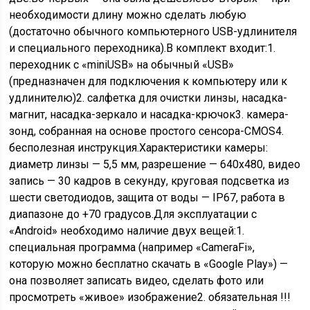
необходимости длину можно сделать любую
(достаточно обычного компьютерного USB-удлинителя
и специального переходника).В комплект входит:1.
переходник с «miniUSB» на обычный «USB»
(предназначен для подключения к компьютеру или к
удлинителю)2. салфетка для очистки линзы, насадка-
магнит, насадка-зеркало и насадка-крючок3. камера-
зонд, собранная на основе простого сенсора-CMOS4.
бесполезная инструкция.Характеристики камеры:
диаметр линзы — 5,5 мм, разрешение — 640х480, видео
запись — 30 кадров в секунду, круговая подсветка из
шести светодиодов, защита от воды — IP67, работа в
диапазоне до +70 градусов.Для эксплуатации с
«Аndroid» необходимо наличие двух вещей:1.
специальная программа (например «CameraFi»,
которую можно бесплатно скачать в «Google Play») —
она позволяет записать видео, сделать фото или
просмотреть «живое» изображение2. обязательная !!!