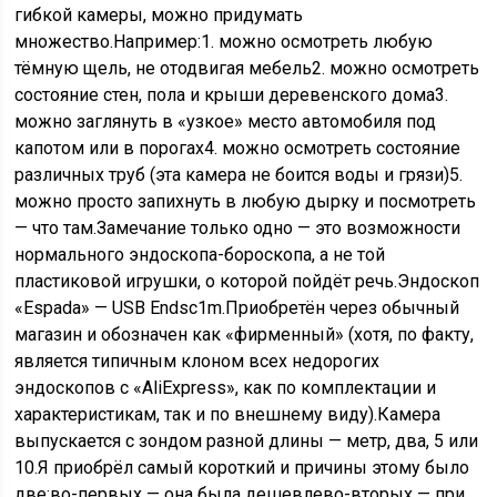
гибкой камеры, можно придумать
множество.Например:1. можно осмотреть любую
тёмную щель, не отодвигая мебель2. можно осмотреть
состояние стен, пола и крыши деревенского дома3.
можно заглянуть в «узкое» место автомобиля под
капотом или в порогах4. можно осмотреть состояние
различных труб (эта камера не боится воды и грязи)5.
можно просто запихнуть в любую дырку и посмотреть
— что там.Замечание только одно — это возможности
нормального эндоскопа-бороскопа, а не той
пластиковой игрушки, о которой пойдёт речь.Эндоскоп
«Espada» — USB Endsc1m.Приобретён через обычный
магазин и обозначен как «фирменный» (хотя, по факту,
является типичным клоном всех недорогих
эндоскопов с «AliExpress», как по комплектации и
характеристикам, так и по внешнему виду).Камера
выпускается с зондом разной длины — метр, два, 5 или
10.Я приобрёл самый короткий и причины этому было
две:во-первых — она была дешевлево-вторых — при