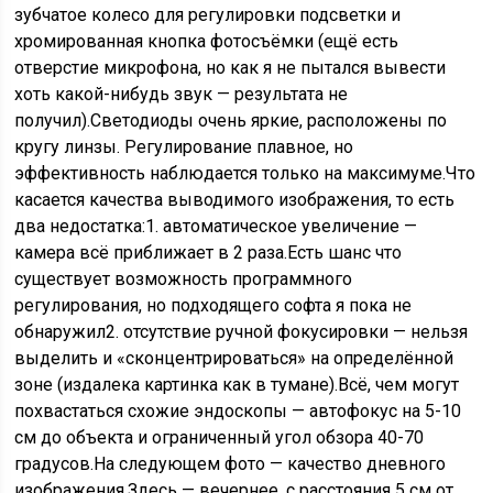
зубчатое колесо для регулировки подсветки и
хромированная кнопка фотосъёмки (ещё есть
отверстие микрофона, но как я не пытался вывести
хоть какой-нибудь звук — результата не
получил).Светодиоды очень яркие, расположены по
кругу линзы. Регулирование плавное, но
эффективность наблюдается только на максимуме.Что
касается качества выводимого изображения, то есть
два недостатка:1. автоматическое увеличение —
камера всё приближает в 2 раза.Есть шанс что
существует возможность программного
регулирования, но подходящего софта я пока не
обнаружил2. отсутствие ручной фокусировки — нельзя
выделить и «сконцентрироваться» на определённой
зоне (издалека картинка как в тумане).Всё, чем могут
похвастаться схожие эндоскопы — автофокус на 5-10
см до объекта и ограниченный угол обзора 40-70
градусов.На следующем фото — качество дневного
изображения.Здесь — вечернее, с расстояния 5 см от