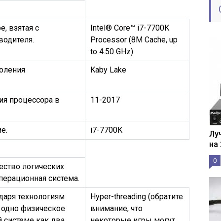
, взятая с
Intel® Core™ i7-7700K
водителя.
Processor (8M Cache, up
to 4.50 GHz)
оления
Kaby Lake
ия процессора в
11-2017
е.
i7-7700K
Лу
на
0
ество логических
перационная система.
даря технологиям
Hyper-threading (обратите
D, одно физическое
внимание, что
 системе как два
некоторые игры могут