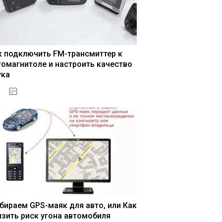
к подключить FM-трансмиттер к
томагнитоле и настроить качество
ука
04.01.2021
бираем GPS-маяк для авто, или Как
изить риск угона автомобиля