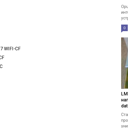
Opu
инт
уст
0
7 WIFI-CF
CF
AC
LM
на
da
Ста
про
уни