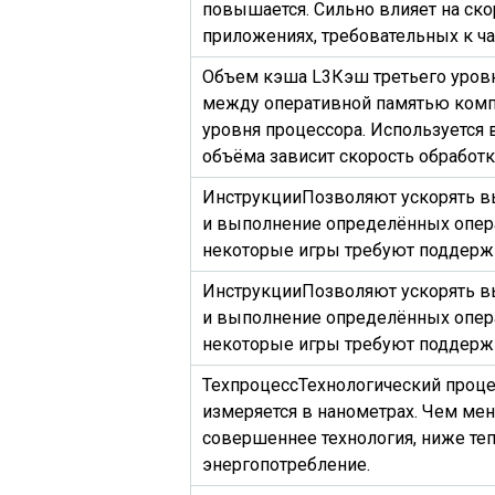
повышается. Сильно влияет на скор
приложениях, требовательных к ча
Объем кэша L3
Кэш третьего уров
между оперативной памятью комп
уровня процессора. Используется 
объёма зависит скорость обработ
Инструкции
Позволяют ускорять в
и выполнение определённых опера
некоторые игры требуют поддержк
Инструкции
Позволяют ускорять в
и выполнение определённых опера
некоторые игры требуют поддержк
Техпроцесс
Технологический проце
измеряется в нанометрах. Чем мен
совершеннее технология, ниже те
энергопотребление.