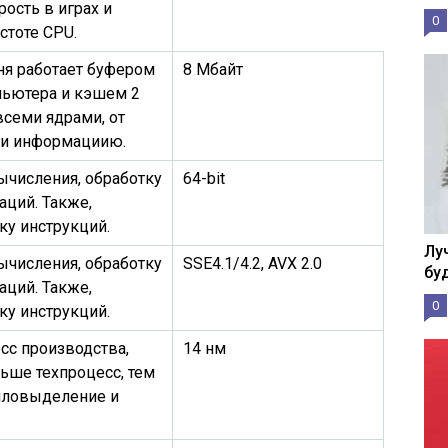
ость в играх и
0
стоте CPU.
ня работает буфером
8 Мбайт
ьютера и кэшем 2
всеми ядрами, от
ки информациию.
ычисления, обработку
64-bit
ций. Также,
у инструкций.
Лу
ычисления, обработку
SSE4.1/4.2, AVX 2.0
бу
ций. Также,
0
у инструкций.
сс производства,
14 нм
ьше техпроцесс, тем
пловыделение и