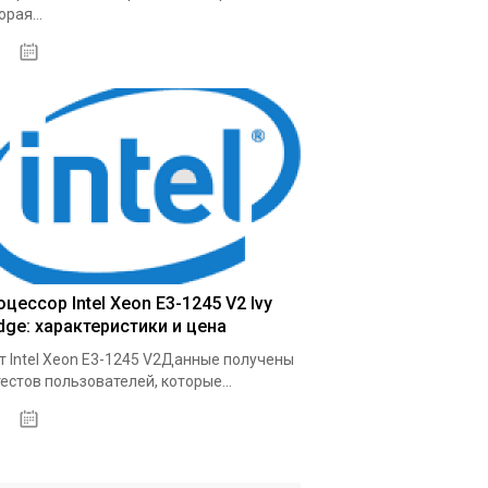
орая...
03.10.2020
цессор Intel Xeon E3-1245 V2 Ivy
dge: характеристики и цена
т Intel Xeon E3-1245 V2Данные получены
тестов пользователей, которые...
09.10.2020