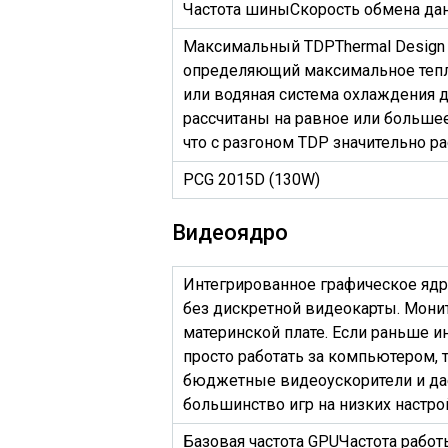
Частота шины
Скорость обмена да
Максимальный TDP
Thermal Design
определяющий максимальное теп
или водяная система охлаждения
рассчитаны на равное или большее
что с разгоном TDP значительно ра
PCG 2015D (130W)
Видеоядро
Интегрированное графическое яд
без дискретной видеокарты. Мони
материнской плате. Если раньше и
просто работать за компьютером, 
бюджетные видеоускорители и да
большинство игр на низких настро
Базовая частота GPU
Частота работ