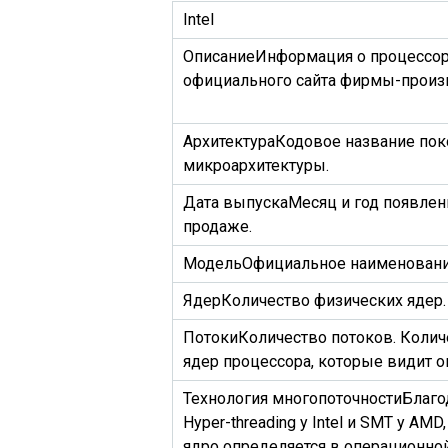
Intel
Описание
Информация о процессоре
официального сайта фирмы-произ
Архитектура
Кодовое название пок
микроархитектуры.
Дата выпуска
Месяц и год появлен
продаже.
Модель
Официальное наименовани
Ядер
Количество физических ядер.
Потоки
Количество потоков. Колич
ядер процессора, которые видит о
Технология многопоточности
Благо
Hyper-threading у Intel и SMT у AM
ядро определяется в операционной