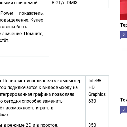
нными с системой.
8 GT/s DMI3
 Power — показатель,
ловыделение. Кулер
Те
 должны быть
 значение. Помните,
0
стёт.
ро
Позволяет использовать компьютер
Intel®
тор подключается к видеовыходу на
HD
нтегрированная графика позволяла
Graphics
То
то сегодня способна заменить
630
ёт возможность играть в
0
йках.
ы в режиме 2D и в простое.
350