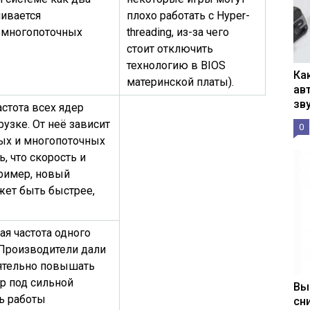
чивается
плохо работать с Hyper-
 многопоточных
threading, из-за чего
стоит отключить
технологию в BIOS
Ка
материнской платы).
ав
зв
астота всех ядер
узке. От неё зависит
0
ых и многопоточных
, что скорость и
пример, новый
жет быть быстрее,
я частота одного
 Производители дали
ятельно повышать
ер под сильной
Вы
ть работы
сн