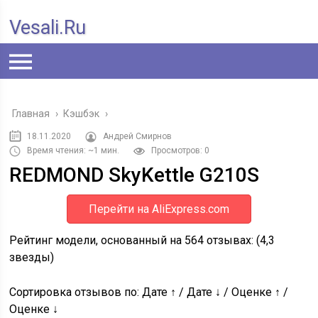
Vesali.ru
Главная
›
Кэшбэк
›
18.11.2020
Андрей Смирнов
Время чтения: ~1 мин.
Просмотров: 0
REDMOND SkyKettle G210S
Перейти на AliExpress.com
Рейтинг модели, основанный на
564
отзывах: (
4,3
звезды)
Сортировка отзывов по: Дате ↑ / Дате ↓ / Оценке ↑ /
Оценке ↓