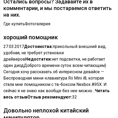
Остались вопросы? Задавайте их в
комментарии, и мы постараемся ответить
на них.
Где купитьФотогалерея
хороший помощник
27.03.2017
Достоинства:
прикольный внешний вид,
удобная, не требует установки
драйверов
Недостатки:
нет подсветки, не работает
один диодДоброго времени суток всем читающим)
Сегодня хочу рассказать об интересном девайсе —
Беспроводная мини-клавиатура Rii Mini i8, которая
стала мне помощником с тв-боксом Nexbox A95X. И
сейчас я не знаю как вообще без нее можно…
Читать
весь отзыв
Отзыв рекомендуют:
32
Довольно неплохой китайский
манипулятор