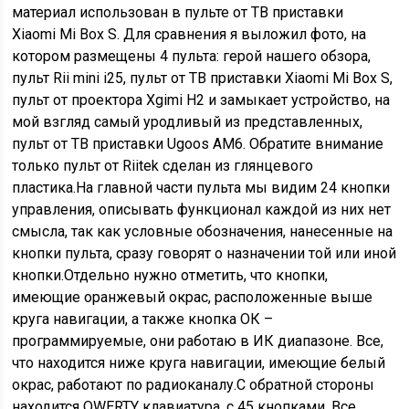
материал использован в пульте от ТВ приставки
Xiaomi Mi Box S. Для сравнения я выложил фото, на
котором размещены 4 пульта: герой нашего обзора,
пульт Rii mini i25, пульт от ТВ приставки Xiaomi Mi Box S,
пульт от проектора Xgimi H2 и замыкает устройство, на
мой взгляд самый уродливый из представленных,
пульт от ТВ приставки Ugoos AM6. Обратите внимание
только пульт от Riitek сделан из глянцевого
пластика.На главной части пульта мы видим 24 кнопки
управления, описывать функционал каждой из них нет
смысла, так как условные обозначения, нанесенные на
кнопки пульта, сразу говорят о назначении той или иной
кнопки.Отдельно нужно отметить, что кнопки,
имеющие оранжевый окрас, расположенные выше
круга навигации, а также кнопка ОК –
программируемые, они работаю в ИК диапазоне. Все,
что находится ниже круга навигации, имеющие белый
окрас, работают по радиоканалу.С обратной стороны
находится QWERTY клавиатура, с 45 кнопками. Все