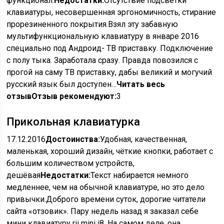
функционал.
Недостатки:
Отсутствие подсветки
клавиатуры, несовершенная эргономичность, стирание
прорезиненного покрытия.Взял эту забавную
мультифункциональную клавиатуру в январе 2016
специально под Андроид- ТВ приставку. Подключение
с полу тыка. Заработала сразу. Правда повозился с
прогой на саму ТВ приставку, дабы великий и могучий
русский язык был доступен…
Читать весь
отзыв
Отзыв рекомендуют:
3
Прикольная клавиатурка
17.12.2016
Достоинства:
Удобная, качественная,
маленькая, хороший дизайн, чёткие кнопки, работает с
большим количеством устройств,
дешёвая
Недостатки:
Текст набирается немного
медленнее, чем на обычной клавиатуре, но это дело
привычки.Доброго времени суток, дорогие читатели
сайта «отзовик». Пару недель назад я заказал себе
мини клавиатуру rii mini i8. На самом деле, она,