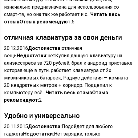
изначально предназначена для использования со
смарт-тв, но она так же работает и с…
Читать весь
отзыв
Отзыв рекомендуют:
5
отличная клавиатура за свои деньги
20.12.2016
Достоинства:
отличная
вещь
Недостатки:
нетКупил данную клавиатуру на
алиэксспресе за 720 рублей, брал к андроид приставке
которая ещё в пути, работает клавиатура от 2х
мизинчиковых батареек, Радиус действия — комната
20 квадратных метров + коридор. Подцепил к
компьютеру всё…
Читать весь отзыв
Отзыв
рекомендуют:
2
Удобно и универсально
30.11.2015
Достоинства:
Подойдет для любого
гаджета
Недостатки:
Нет зарядки, только