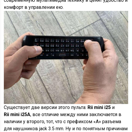
современную мультимедиа технику и ценят удобство и
комфорт в управлении ею.
Существует две версии этого пульта:
Rii
mini
i25
и
Rii
mini
i25
A
, все отличие между ними заключается в
наличии у второго, тот, что с префиксом «А» разъема
для наушников jack 3.5 mm. Ну и по понятным причинам