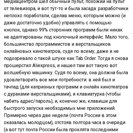
медиацентром шел обычный пульт, похожий на пульт
от телевизора, и вот тут-то и была засада: разработчики
неплохо поработали, сделав меню, которым можно (и
даже достаточно удобно) управлять с помощью
кнопок, однако 99% сторонних программ были никак
не адаптированы под кнопочный интерфейс. Мало того,
большинство программистов и верстальщиков
онлайновых кинотеатров, судя по всему, даже и не
подозревало о такой штуке как Tab Order. Тогда я снова
прошерстил Aliexpress, и нашел там вот такую вот
волшебную машинку. Судя по всему, она должна была
удовлетворить все мои потребности: в ней был и
тачпад (для капризных программ и онлайн кинотеатров
с дураками-верстальщиками), и клавиатурка (чтобы
набить адрес/пароль), и, конечно же, клавиши для
быстрого запуска необходимых мне приложений.
Примерно через две недели (почта России в этом
оказалась молодцом), отстояв полтора часа в очереди
(а вот тут почта России была проклята последними