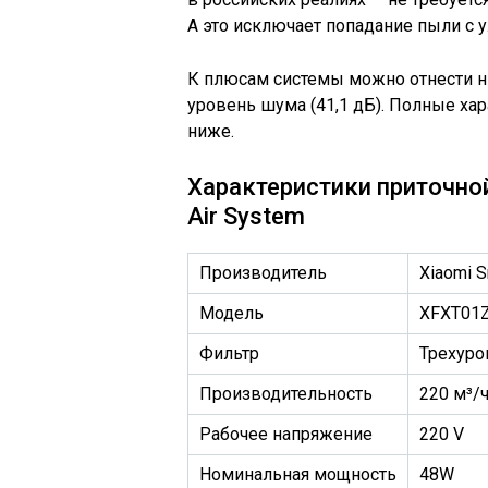
А это исключает попадание пыли с 
К плюсам системы можно отнести ни
уровень шума (41,1 дБ). Полные ха
ниже.
Характеристики приточно
Air System
Производитель
Xiaomi 
Модель
XFXT01
Фильтр
Трехуро
Производительность
220 м³/
Рабочее напряжение
220 V
Номинальная мощность
48W