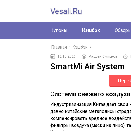
Vesali.ru
Купоны
Кэшбэк
Обзор
Главная
›
Кэшбэк
›
12.10.2020
Андрей Смирнов
SmartMi Air System
Перей
Система свежего воздуха 
Индустриализация Китая дает свои 
давно китайские мегаполисы страда
компенсировать вредное воздейств
фильтры воздуха (маски на лицо), т