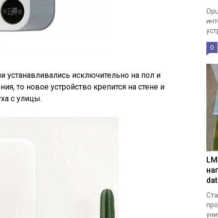
Opu
инт
уст
0
и устанавливались исключительно на пол и
я, то новое устройство крепится на стене и
ха с улицы.
LM
на
da
Ста
про
уни