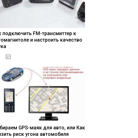
к подключить FM-трансмиттер к
томагнитоле и настроить качество
ука
04.01.2021
бираем GPS-маяк для авто, или Как
изить риск угона автомобиля