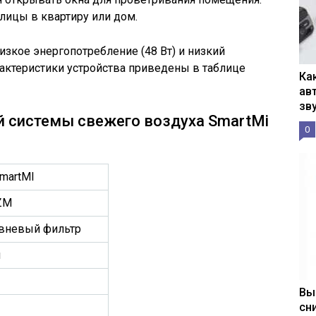
улицы в квартиру или дом.
зкое энергопотребление (48 Вт) и низкий
рактеристики устройства приведены в таблице
Ка
ав
зв
й системы свежего воздуха SmartMi
0
SmartMI
ZM
вневый фильтр
ч
Вы
сн