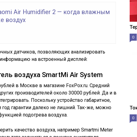
aomi Air Humidifier 2 — когда влажным
е воздух
Те
0
точных датчиков, позволяющих анализировать
 информацию на встроенный дисплей:
ель воздуха SmartMi Air System
рублей в Москве в магазине FoxPox.ru. Средний
ругих производителей около 30000 рублей. Да и в
нтегрировать. Поскольку устройство габаритное,
и год гарантии далеко не лишний. Так-же, можно
То
функцией подогрева воздуха.
0
рить качество воздуха, например Smartmi Meter