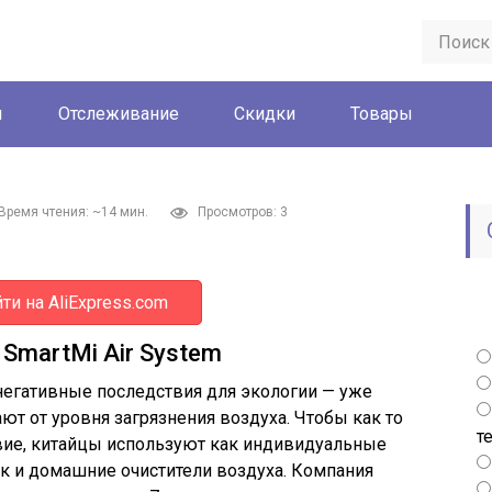
ы
Отслеживание
Скидки
Товары
Время чтения: ~14 мин.
Просмотров: 3
ти на AliExpress.com
SmartMi Air System
негативные последствия для экологии — уже
ют от уровня загрязнения воздуха. Чтобы как то
т
ие, китайцы используют как индивидуальные
ак и домашние очистители воздуха. Компания