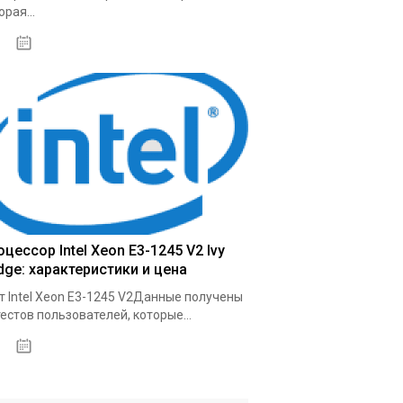
орая...
03.10.2020
цессор Intel Xeon E3-1245 V2 Ivy
dge: характеристики и цена
т Intel Xeon E3-1245 V2Данные получены
тестов пользователей, которые...
09.10.2020