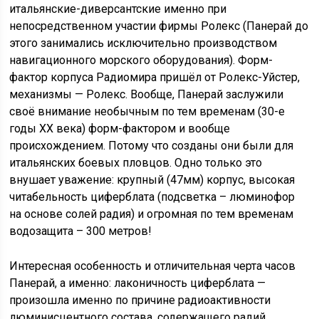
итальянские-диверсантские именно при
непосредственном участии фирмы Ролекс (Панерай до
этого занимались исключительно производством
навигационного морского оборудования). Форм-
фактор корпуса Радиомира пришёл от Ролекс-Уйстер,
механизмы — Ролекс. Вообще, Панерай заслужили
своё внимание необычным по тем временам (30-е
годы ХХ века) форм-фактором и вообще
происхождением. Потому что созданы они были для
итальянских боевых пловцов. Одно только это
внушает уважение: крупный (47мм) корпус, высокая
читабельность циферблата (подсветка – люминофор
на основе солей радия) и огромная по тем временам
водозащита – 300 метров!
Интересная особенность и отличительная черта часов
Панерай, а именно: лаконичность циферблата —
произошла именно по причине радиоактивности
люминисцентного состава, содержащего радий.