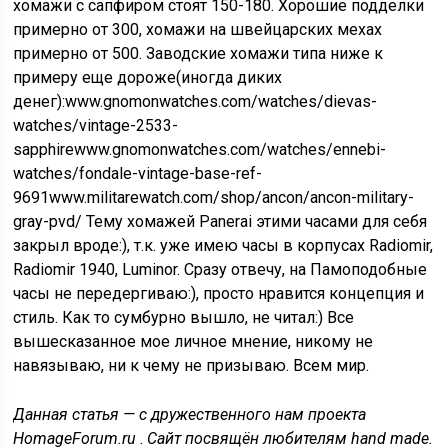
хомажи с сапфиром стоят 150-180. Хорошие подделки
примерно от 300, хомажи на швейцарских мехах
примерно от 500. Заводские хомажи типа ниже к
примеру еще дороже(иногда диких
денег):www.gnomonwatches.com/watches/dievas-
watches/vintage-2533-
sapphirewww.gnomonwatches.com/watches/ennebi-
watches/fondale-vintage-base-ref-
9691www.militarewatch.com/shop/ancon/ancon-military-
gray-pvd/ Тему хомажей Panerai этими часами для себя
закрыл вроде:), т.к. уже имею часы в корпусах Radiomir,
Radiomir 1940, Luminor. Сразу отвечу, на Памоподобные
часы не передергиваю:), просто нравится концепция и
стиль. Как то сумбурно вышло, не читал:) Все
вышесказанное мое личное мнение, никому не
навязываю, ни к чему не призываю. Всем мир.
Данная статья — с дружественного нам проекта
HomageForum.ru
.
Сайт посвящён любителям hand made.