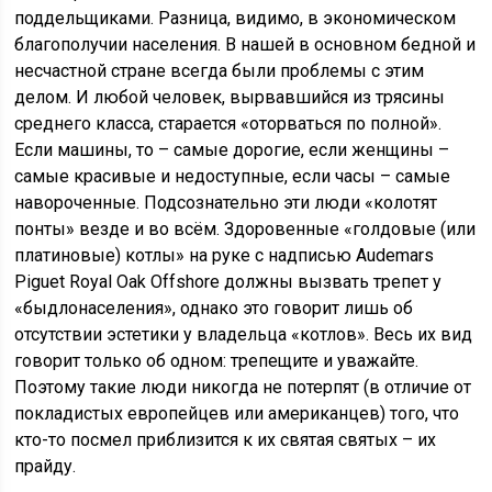
поддельщиками. Разница, видимо, в экономическом
благополучии населения. В нашей в основном бедной и
несчастной стране всегда были проблемы с этим
делом. И любой человек, вырвавшийся из трясины
среднего класса, старается «оторваться по полной».
Если машины, то – самые дорогие, если женщины –
самые красивые и недоступные, если часы – самые
навороченные. Подсознательно эти люди «колотят
понты» везде и во всём. Здоровенные «голдовые (или
платиновые) котлы» на руке с надписью Audemars
Piguet Royal Oak Offshore должны вызвать трепет у
«быдлонаселения», однако это говорит лишь об
отсутствии эстетики у владельца «котлов». Весь их вид
говорит только об одном: трепещите и уважайте.
Поэтому такие люди никогда не потерпят (в отличие от
покладистых европейцев или американцев) того, что
кто-то посмел приблизится к их святая святых – их
прайду.