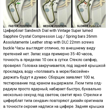
Циферблат Sandwich Dial with Vintage Super lumed
Sapphire Crystal Compression Lug / Spring bars 26mm
Assolutamente Leather strap with DLC 22mm screws
buckle Часы выглядят отлично, по внешнему виду
претензий нет. Запас хода примерно 35-40 часов,
точность в пределах 10 сек в сутки. Стекло сапфир,
проверял. Головка закручивается, под задней крышкой
прокладка, воду «поплавать в море/бассейне»
держать будут я думаю. Сборщик заявляет 100 м,
тестирование под краном выдержали. Люм типа олд-
радиум просто ядерный, набирает быстро, буквально
несколько секунд под светом, светит ярко. Стрелки и
циферблат типа сендвич повторяют дизайн оригинала
в точности окромя надписи на цифере. Задняя крышка