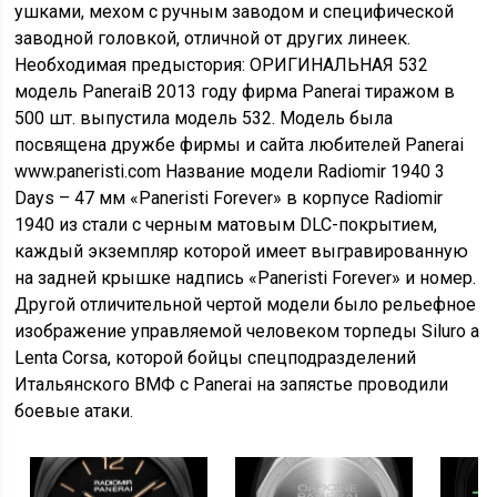
ушками, мехом с ручным заводом и специфической
заводной головкой, отличной от других линеек.
Необходимая предыстория: ОРИГИНАЛЬНАЯ 532
модель PaneraiВ 2013 году фирма Panerai тиражом в
500 шт. выпустила модель 532. Модель была
посвящена дружбе фирмы и сайта любителей Panerai
www.paneristi.com Название модели Radiomir 1940 3
Days – 47 мм «Paneristi Forever» в корпусе Radiomir
1940 из стали с черным матовым DLC-покрытием,
каждый экземпляр которой имеет выгравированную
на задней крышке надпись «Paneristi Forever» и номер.
Другой отличительной чертой модели было рельефное
изображение управляемой человеком торпеды Siluro a
Lenta Corsa, которой бойцы спецподразделений
Итальянского ВМФ с Panerai на запястье проводили
боевые атаки.