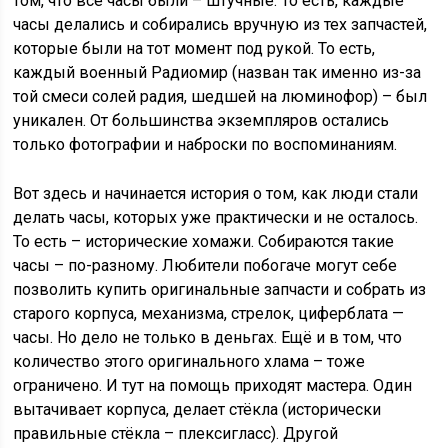
том, что все часы были – штучные. То есть, каждые
часы делались и собирались вручную из тех запчастей,
которые были на тот момент под рукой. То есть,
каждый военный Радиомир (назван так именно из-за
той смеси солей радия, шедшей на люминофор) – был
уникален. От большинства экземпляров остались
только фотографии и наброски по воспоминаниям.
Вот здесь и начинается история о том, как люди стали
делать часы, которых уже практически и не осталось.
То есть – исторические хомажи. Собираются такие
часы – по-разному. Любители побогаче могут себе
позволить купить оригинальные запчасти и собрать из
старого корпуса, механизма, стрелок, циферблата —
часы. Но дело не только в деньгах. Ещё и в том, что
количество этого оригинального хлама – тоже
ограничено. И тут на помощь приходят мастера. Один
вытачивает корпуса, делает стёкла (исторически
правильные стёкла – плексигласс). Другой