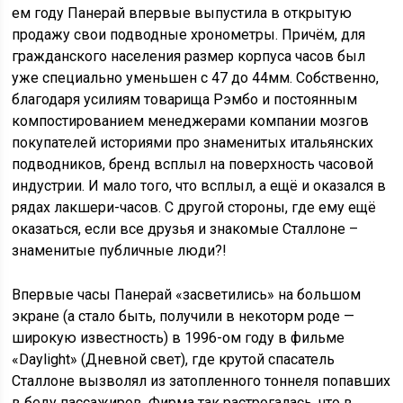
ем году Панерай впервые выпустила в открытую
продажу свои подводные хронометры. Причём, для
гражданского населения размер корпуса часов был
уже специально уменьшен с 47 до 44мм. Собственно,
благодаря усилиям товарища Рэмбо и постоянным
компостированием менеджерами компании мозгов
покупателей историями про знаменитых итальянских
подводников, бренд всплыл на поверхность часовой
индустрии. И мало того, что всплыл, а ещё и оказался в
рядах лакшери-часов. С другой стороны, где ему ещё
оказаться, если все друзья и знакомые Сталлоне –
знаменитые публичные люди?!
Впервые часы Панерай «засветились» на большом
экране (а стало быть, получили в некоторм роде —
широкую известность) в 1996-ом году в фильме
«Daylight» (Дневной свет), где крутой спасатель
Сталлоне вызволял из затопленного тоннеля попавших
в беду пассажиров. Фирма так растрогалась, что в