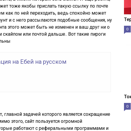
жет тоже якобы прислать такую ссылку по почте
тем как по ней переходить, ведь спокойно может
Те
аунт и с него рассылаются подобные сообщения, ну
унта этого может быть не изменен и ваш друг ни о
0
 скайпом или почтой дальше.. Вот такие пироги
ельны
ция на Ебей на русском
То
0
йт, главной задачей которого является сокращение
имо этого, сайт пользуется огромной
оторые работают с реферальными программами и