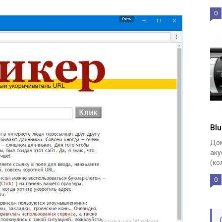
0
Bl
Дом
аку
(ко
0