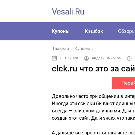
Vesali.ru
Купоны
Кэшбэк
Обзор
Главная
›
Купоны
›
28.10.2020
Андрей Смирнов
clck.ru что это за са
Перей
Довольно часто при общении в инте
Иногда эти ссылки бывают длинным
всегда — слишком длинными. Для то
создан этот сайт. Да, я знаю, что та
А дальше все просто: вставляете сс