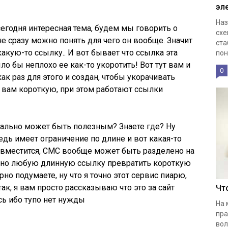
эл
Наз
сегодня интересная тема, будем мы говорить о
схе
то не сразу можно понять для чего он вообще. Значит
ста
акую-то ссылку.. И вот бывает что ссылка эта
пон
ыло бы неплохо ее как-то укоротить! Вот тут вам и
0
как раз для этого и создан, чтобы укорачивать
н вам короткую, при этом работают ссылки
реально может быть полезным? Знаете где? Ну
дь имеет ограничение по длине и вот какая-то
 вместится, СМС вообще может быть разделено на
ожно любую длинную ссылку превратить короткую
рно подумаете, ну что я точно этот сервис пиарю,
ак, я вам просто рассказываю что это за сайт
Чт
юсь ибо тупо нет нужды
На 
пра
вол