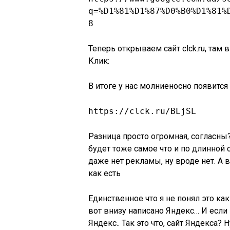
q=%D1%81%D1%87%D0%B0%D1%81%
8
Теперь открываем сайт clck.ru, там
Клик:
В итоге у нас молниеносно появится
https://clck.ru/BLjSL
Разница просто огромная, согласны?
будет тоже самое что и по длинной с
даже нет рекламы, ну вроде нет. А 
как есть
Единственное что я не понял это как
вот внизу написано Яндекс… И если 
Яндекс.. Так это что, сайт Яндекса?