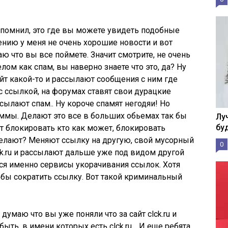
 вспомнил, это где вы можете увидеть подобные
ению у меня не очень хорошие новости и вот
ю что вы все поймете. Значит смотрите, не очень
ом как спам, вы наверно знаете что это, да? Ну
айт какой-то и рассылают сообщения с ним где
с ссылкой, на форумах ставят свои дурацкие
сылают спам.. Ну короче спамят негодяи! Но
ммы. Делают это все в больших обьемах так бы
Лу
бу
ют блокировать кто как может, блокировать
 делают? Меняют ссылку на другую, свой мусорный
0
ck.ru и рассылают дальше уже под видом другой
тся именно сервисы укорачивания ссылок. Хотя
тобы сократить ссылку. Вот такой криминальный
 думаю что вы уже поняли что за сайт clck.ru и
быть, в имени которых есть clck.ru… И еще ребята,