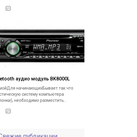
18.05.2020
uetooth аудио модуль BK8000L
ойДля начинающихБывает так что
стическую систему компьютера
лонки), необходимо разместить...
19.05.2020
Свежие публикации