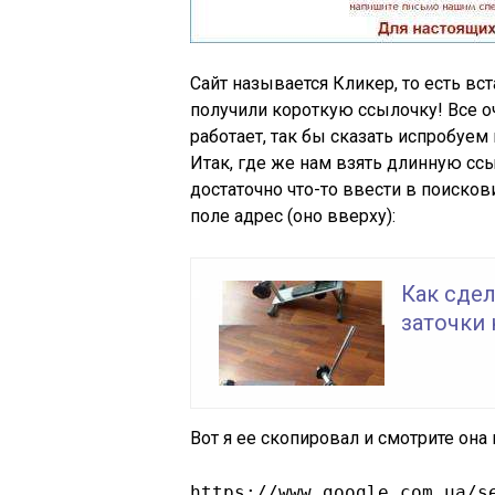
Сайт называется Кликер, то есть вс
получили короткую ссылочку! Все о
работает, так бы сказать испробуем
Итак, где же нам взять длинную ссыл
достаточно что-то ввести в поисков
поле адрес (оно вверху):
Как сде
заточки
Вот я ее скопировал и смотрите она
https://www.google.com.ua/s