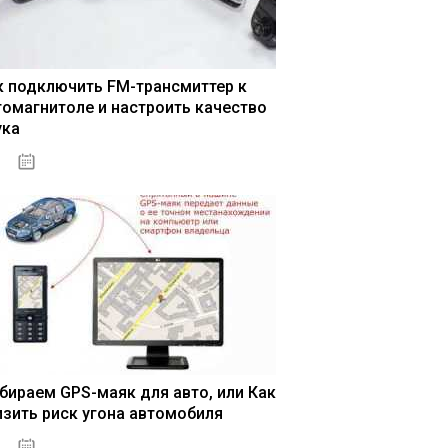
=%D1%81%D1%87%D0%B0%D1%81%D1%82%D1%8C%D0%B5&a
к подключить FM-трансмиттер к
томагнитоле и настроить качество
ука
04.01.2021
бираем GPS-маяк для авто, или Как
изить риск угона автомобиля
04.01.2021