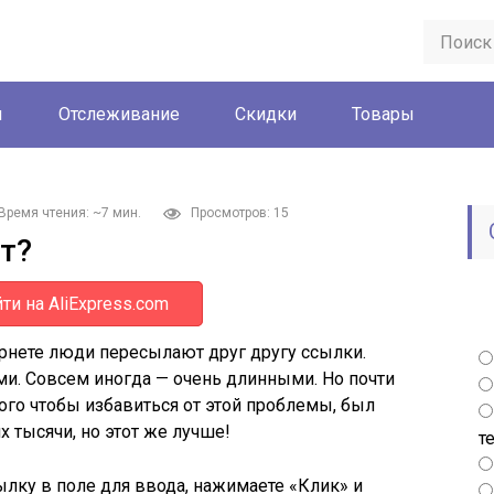
ы
Отслеживание
Скидки
Товары
Время чтения: ~7 мин.
Просмотров: 15
йт?
ти на AliExpress.com
рнете люди пересылают друг другу ссылки.
и. Совсем иногда — очень длинными. Но почти
го чтобы избавиться от этой проблемы, был
ких тысячи, но этот же лучше!
т
ылку в поле для ввода, нажимаете «Клик» и