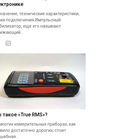
ектронике
начение, технические характеристики,
ма подключения.Импульсный
билизатор, еще его называют
ижающий...
19.05.2020
о такое «True RMS»?
многих измерительных приборах, как
вило достаточно дорогих, стоит
шебная...