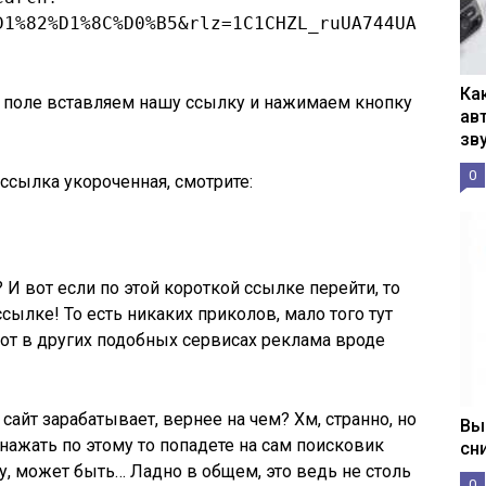
D1%82%D1%8C%D0%B5&rlz=1C1CHZL_ruUA744UA744&oq
Ка
 в поле вставляем нашу ссылку и нажимаем кнопку
ав
зв
0
 ссылка укороченная, смотрите:
 И вот если по этой короткой ссылке перейти, то
сылке! То есть никаких приколов, мало того тут
вот в других подобных сервисах реклама вроде
 сайт зарабатывает, вернее на чем? Хм, странно, но
Вы
нажать по этому то попадете на сам поисковик
сн
 Ну, может быть… Ладно в общем, это ведь не столь
0