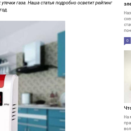
к утечки газа. Наша статья подробно осветит рейтинг
эл
год.
Наз
схе
ста
пон
0
Чт
На 
пра
вол