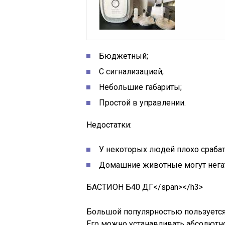
Бюджетный;
С сигнализацией;
Небольшие габариты;
Простой в управлении.
Недостатки:
У некоторых людей плохо сраба
Домашние животные могут негат
БАСТИОН Б40 ДГ</span></h3>
Большой популярностью пользуется
Его можно устанавливать абсолютно