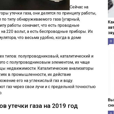
Сейчас на
ры утечки газа, они делятся по принципу работы,
 по типу обнаруживаемого газа (угарный,
Ка
ипу работы означает, что есть проводные
ав
на 220 вольт, а есть беспроводные приборы. Их
зв
улятора, что весьма удобно, когда в доме
0
х типов: полупроводниковый, каталитический и
это с полупроводниковым элементом, их чаще
цы недвижимости. Каталитические анализаторы
тиях в промышленности, их действие
ложение его на углекислый газ и воду.
т газ через свои лучи и с предельной точностью
.
Вы
в утечки газа на 2019 год
сн
0