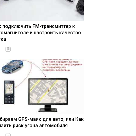
к подключить FM-трансмиттер к
томагнитоле и настроить качество
ука
04.01.2021
бираем GPS-маяк для авто, или Как
изить риск угона автомобиля
04.01.2021