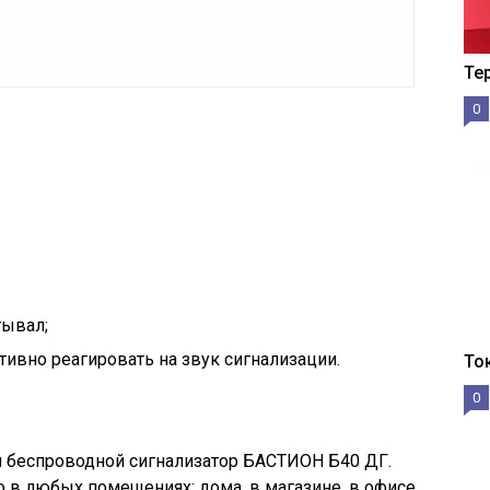
Те
0
тывал;
ивно реагировать на звук сигнализации.
То
0
 беспроводной сигнализатор БАСТИОН Б40 ДГ.
 в любых помещениях: дома, в магазине, в офисе,