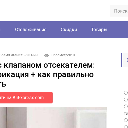
ы
Отслеживание
Скидки
Товары
Время чтения: ~28 мин.
Просмотров: 0
с клапаном отсекателем:
фикация + как правильно
ть
ти на AliExpress.com
т