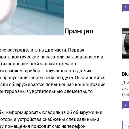
0
Принцип
но распределить на две части. Первая
овать критические показатели загазованности в
 выполнение этой задачи отвечают
 снабжен прибор. Получается, что датчик
Bl
и пропускания через себя воздуха. Он становится
Дом
если обнаруживается повышенная концентрация
аку
иентированы чувствительные элементы, то
(ко
0
тобы информировать владельца об обнаружении
екоторые устройства снабжены специальными
цу помещения приходит смс на телефон.