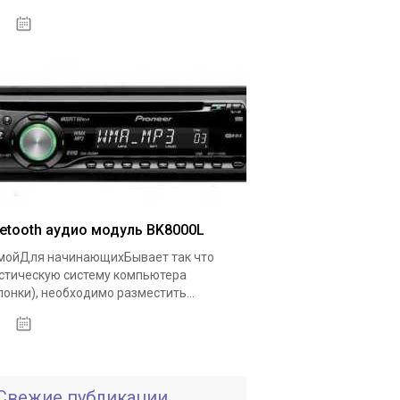
18.05.2020
uetooth аудио модуль BK8000L
ойДля начинающихБывает так что
стическую систему компьютера
лонки), необходимо разместить...
19.05.2020
Свежие публикации