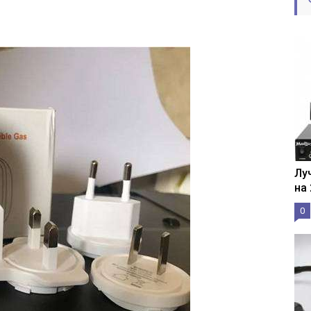
Лу
на
0