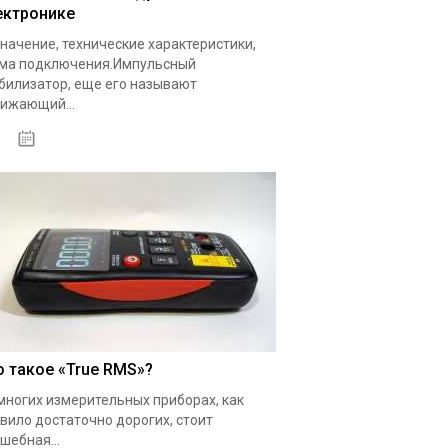
ектронике
начение, технические характеристики,
ма подключения.Импульсный
билизатор, еще его называют
ижающий...
19.05.2020
о такое «True RMS»?
многих измерительных приборах, как
вило достаточно дорогих, стоит
шебная...