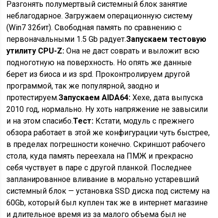
Разгонять полумертвый системный блок занятие
неблагодарное. Загружаем операционную систему
(Win7 32бит). Свободная память по сравнению с
первоначальными 1.5 Gb радует.
Запускаем тестовую
утилиту CPU-Z:
Она не даст соврать и выложит всю
подноготную на поверхность. Но опять же данные
берет из биоса и из spd. Проконтролируем другой
программой, так же популярной, заодно и
протестируем.
Запускаем AIDA64:
Хехе, дата выпуска
2010 год, нормально. Ну хоть напряжение не завысили
и на этом спасибо.
Тест:
Кстати, модуль с прежнего
обзора работает в этой же конфигурации чуть быстрее,
в пределах погрешности конечно. Скриншот рабочего
стола, куда память переехала на ПМЖ и прекрасно
себя чуствует в паре с другой планкой. Последнее
запланированное вливание в морально устаревший
системный блок — установка SSD диска под систему на
60Gb, который был куплен так же в интернет магазине
и длительное время из за малого объема был не