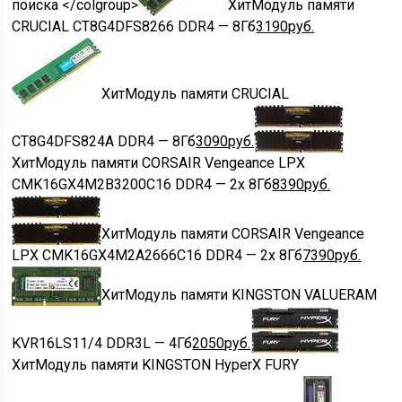
поиска </colgroup>
Хит
Модуль памяти
CRUCIAL CT8G4DFS8266 DDR4 — 8Гб
3190
руб.
Хит
Модуль памяти CRUCIAL
CT8G4DFS824A DDR4 — 8Гб
3090
руб.
Хит
Модуль памяти CORSAIR Vengeance LPX
CMK16GX4M2B3200C16 DDR4 — 2x 8Гб
8390
руб.
Хит
Модуль памяти CORSAIR Vengeance
LPX CMK16GX4M2A2666C16 DDR4 — 2x 8Гб
7390
руб.
Хит
Модуль памяти KINGSTON VALUERAM
KVR16LS11/4 DDR3L — 4Гб
2050
руб.
Хит
Модуль памяти KINGSTON HyperX FURY