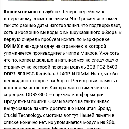
Копнем немного глубже:
Теперь перейдем к
интересному, а именно чипам. Что бросается в глаза,
так это разные даты изготовления, что подтверждает,
хоть и косвенно выводы с вышеуказанного обзора. В
первую очередь пробуем искать по маркировке
D9HMX
и находим одну из страничек в которой
упоминается производитель чипов Микрон. Уже хоть
что-то, копаем дальше и натыкаемся на следующую
страничку на которой показан модуль 2GB PC2-6400
DDR2-800
ECC Registered 240PIN DIMM. Не то, что бы
неожиданно, скорее наоборот. Регистровая память с
контролем четности. Как правило применяется в
серверах. DDR2-800 — еще часть информации.
Продолжим поиски. Оказывается на таких чипах
выпускалась память достаточно именитая, бренд
Crucial Technology, смотрим вот тут Нашей памяти в
списке конечно нет, но упоминается модуль на 2Gb,