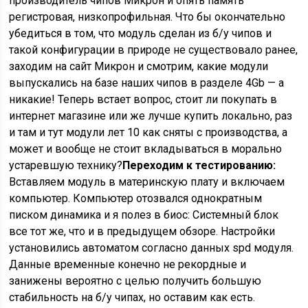
производитель чипов Микрон и опять память
регистровая, низкопрофильная. Что бы окончательно
убедиться в том, что модуль сделан из б/у чипов и
такой конфигурации в природе не существовало ранее,
заходим на сайт Микрон и смотрим, какие модули
выпускались на базе наших чипов в разделе 4Gb — а
никакие! Теперь встает вопрос, стоит ли покупать в
интернет магазине или же лучше купить локально, раз
и там и тут модули лет 10 как сняты с производства, а
может и вообще не стоит вкладываться в морально
устаревшую технику?
Переходим к тестированию:
Вставляем модуль в материнскую плату и включаем
компьютер. Компьютер отозвался однократным
писком динамика и я полез в биос: Системный блок
все тот же, что и в предыдущем обзоре. Настройки
установились автоматом согласно данных spd модуля.
Данные временные конечно не рекордные и
занижены вероятно с целью получить большую
стабильность на б/у чипах, но оставим как есть.