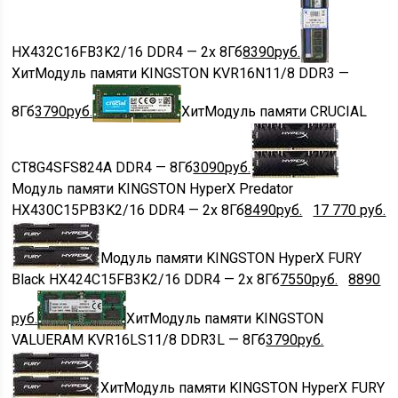
HX432C16FB3K2/16 DDR4 — 2x 8Гб
8390
руб.
Хит
Модуль памяти KINGSTON KVR16N11/8 DDR3 —
8Гб
3790
руб.
Хит
Модуль памяти CRUCIAL
CT8G4SFS824A DDR4 — 8Гб
3090
руб.
Модуль памяти KINGSTON HyperX Predator
HX430C15PB3K2/16 DDR4 — 2x 8Гб
8490
руб.
17 770
руб.
Модуль памяти KINGSTON HyperX FURY
Black HX424C15FB3K2/16 DDR4 — 2x 8Гб
7550
руб.
8890
руб.
Хит
Модуль памяти KINGSTON
VALUERAM KVR16LS11/8 DDR3L — 8Гб
3790
руб.
Хит
Модуль памяти KINGSTON HyperX FURY