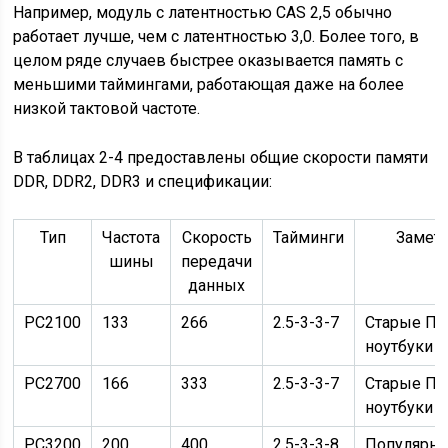
Например, модуль с латентностью CAS 2,5 обычно
работает лучше, чем с латентностью 3,0. Более того, в
целом ряде случаев быстрее оказывается память с
меньшими таймингами, работающая даже на более
низкой тактовой частоте.
В таблицах 2-4 предоставлены общие скорости памяти
DDR, DDR2, DDR3 и спецификации:
Тип
Частота
Скорость
Тайминги
Замет
шины
передачи
данных
PC2100
133
266
2.5-3-3-7
Старые ПК
ноутбуки
PC2700
166
333
2.5-3-3-7
Старые ПК
ноутбуки
PC3200
200
400
2.5-3-3-8
Популярна