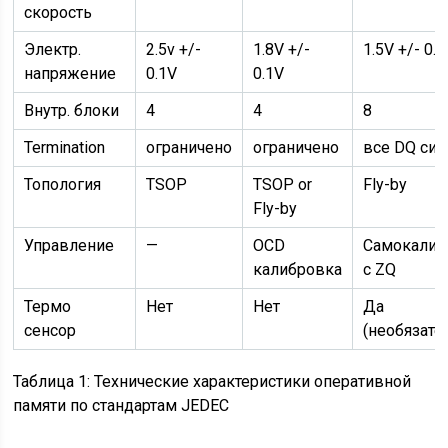
скорость
Электр.
2.5v +/-
1.8V +/-
1.5V +/- 0.
напряжение
0.1V
0.1V
Внутр. блоки
4
4
8
Termination
ограничено
ограничено
все DQ си
Топология
TSOP
TSOP or
Fly-by
Fly-by
Управление
—
OCD
Самокалиб
калибровка
с ZQ
Термо
Нет
Нет
Да
сенсор
(необязате
Таблица 1: Технические характеристики оперативной
памяти по стандартам JEDEC