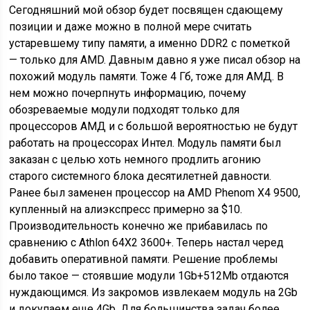
Сегодняшний мой обзор будет посвящен сдающему
позиции и даже можно в полной мере считать
устаревшему типу памяти, а именно DDR2 с пометкой
— только для AMD. Давным давно я уже писал обзор на
похожий модуль памяти. Тоже 4 Гб, тоже для АМД. В
нем можно почерпнуть информацию, почему
обозреваемые модули подходят только для
процессоров АМД и с большой вероятностью не будут
работать на процессорах Интел. Модуль памяти был
заказан с целью хоть немного продлить агонию
старого системного блока десятилетней давности.
Ранее был заменен процессор на AMD Phenom X4 9500,
купленный на алиэкспресс примерно за $10.
Производительность конечно же прибавилась по
сравнению с Athlon 64X2 3600+. Теперь настал черед
добавить оперативной памяти. Решение проблемы
было такое — стоявшие модули 1Gb+512Mb отдаются
нуждающимся. Из закромов извлекаем модуль на 2Gb
и докупаем еще 4Gb. Для большинства задач более