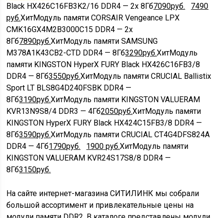
Black HX426C16FB3K2/16 DDR4 — 2x 8Гб
7090
руб.
7490
руб.
Хит
Модуль памяти CORSAIR Vengeance LPX
CMK16GX4M2B3000C15 DDR4 — 2x
8Гб
7890
руб.
Хит
Модуль памяти SAMSUNG
M378A1K43CB2-CTD DDR4 — 8Гб
3290
руб.
Хит
Модуль
памяти KINGSTON HyperX FURY Black HX426C16FB3/8
DDR4 — 8Гб
3550
руб.
Хит
Модуль памяти CRUCIAL Ballistix
Sport LT BLS8G4D240FSBK DDR4 —
8Гб
3190
руб.
Хит
Модуль памяти KINGSTON VALUERAM
KVR13N9S8/4 DDR3 — 4Гб
2050
руб.
Хит
Модуль памяти
KINGSTON HyperX FURY Black HX424C15FB3/8 DDR4 —
8Гб
3590
руб.
Хит
Модуль памяти CRUCIAL CT4G4DFS824A
DDR4 — 4Гб
1790
руб.
1900
руб.
Хит
Модуль памяти
KINGSTON VALUERAM KVR24S17S8/8 DDR4 —
8Гб
3150
руб.
На сайте интернет-магазина СИТИЛИНК мы собрали
большой ассортимент и привлекательные цены на
модули памяти DDR2. В каталоге представлены модули