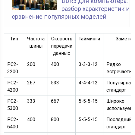
DDR3 для компьютера:
разбор характеристик и
сравнение популярных моделей
Тип
Частота
Скорость
Тайминги
Заметки
шины
передачи
данных
PC2-
200
400
3-3-3-12
Редко
3200
встречаетьс
PC2-
267
533
4-4-4-12
Популярная
4200
стандарт
PC2-
333
667
5-5-5-15
Широко
5300
используем
PC2-
400
800
5-5-5-15
Последний
6400
стандарт