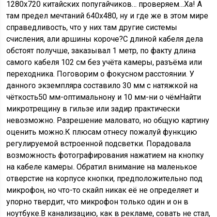
1280х720 китайских попугайчиков… проверяем…Ха! А
там предел мечтаний 640х480, ну и где же в этом мире
справедливость, что у них там другие системы
счисления, али аршины короче?С длиной кабеля дела
обстоят получше, заказывал 1 метр, по факту длина
самого кабеля 102 см без учёта камеры, разъёма или
переходника. Поговорим о фокусном расстоянии. У
данного экземпляра составило 30 мм с натяжкой на
чёткость50 мм-оптимальнону и 10 мм-ни о чёмНайти
микротрещину в гильзе или задир практически
невозможно. Разрешение маловато, но общую картину
оценить можно.К плюсам отнесу пожалуй функцию
регулируемой встроенной подсветки. Порадовала
возможность фотографирования нажатием на кнопку
на кабеле камеры. Обратил внимание на маленькое
отверстие на корпусе кнопки, предположительно под
микрофон, но что-то скайп никак её не определяет и
упорно твердит, что микрофон только один и он в
ноутбуке.В канализацию, как в рекламе, совать не стал,