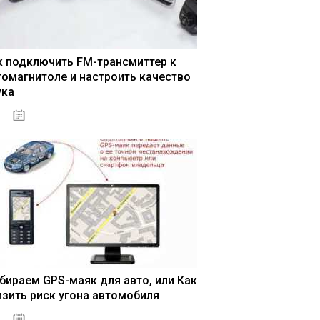
к подключить FM-трансмиттер к
томагнитоле и настроить качество
ука
04.01.2021
бираем GPS-маяк для авто, или Как
изить риск угона автомобиля
04.01.2021