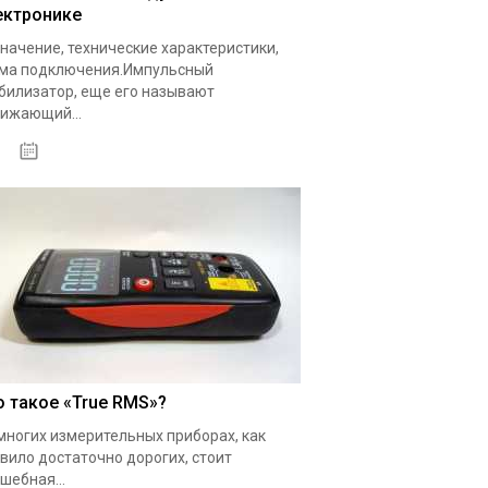
ектронике
начение, технические характеристики,
ма подключения.Импульсный
билизатор, еще его называют
ижающий...
19.05.2020
о такое «True RMS»?
многих измерительных приборах, как
вило достаточно дорогих, стоит
шебная...