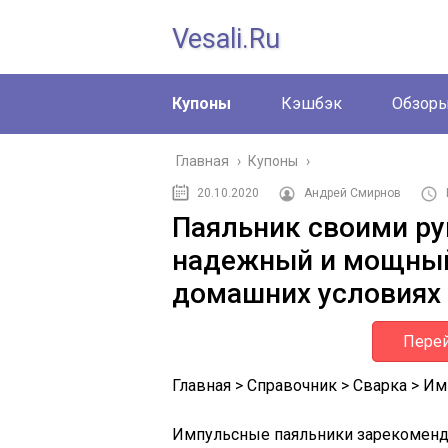
Vesali.ru
Купоны
Кэшбэк
Обзор
Главная
›
Купоны
›
20.10.2020
Андрей Смирнов
Паяльник своими ру
надежный и мощный
домашних условиях
Перей
Главная
>
Справочник
>
Сварка
>
Им
Импульсные паяльники зарекомендо