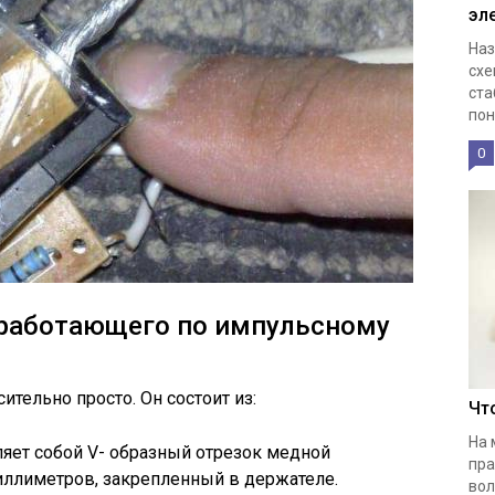
эл
Наз
схе
ста
пон
0
 работающего по импульсному
тельно просто. Он состоит из:
Чт
На 
ляет собой V- образный отрезок медной
пра
иллиметров, закрепленный в держателе.
вол