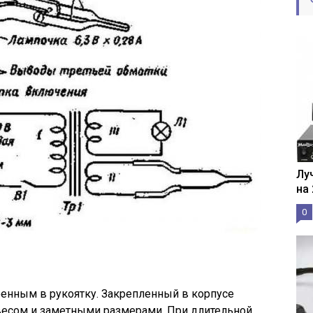
Лу
на
0
оенным в рукоятку. Закрепленный в корпусе
есом и заметными размерами. При длительной