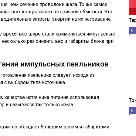
ьше, чем сечение проволоки жала. То же самое
диняющих концы жала с вторичной обмоткой. Это
зводительные затраты энергии на их нагревание.
Те
0
е время все шире стали применяться импульсные
 несколько раз снизить вес и габариты блока при
итания импульсных паяльников
готовления паяльника следует, исходя из
я с выбором типа источника.
 качестве источника питания использовал
То
и назывался так только из-за
0
кции, но обладает большим весом и габаритами.