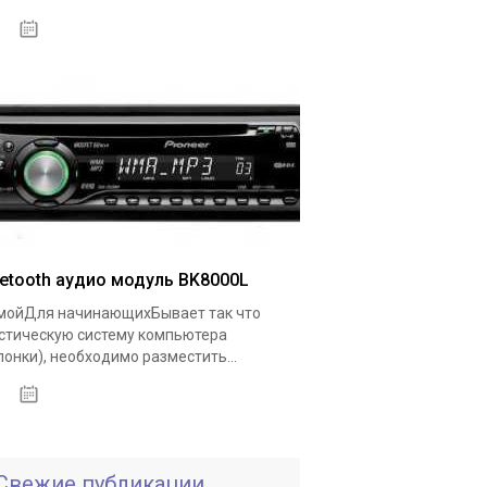
18.05.2020
uetooth аудио модуль BK8000L
ойДля начинающихБывает так что
стическую систему компьютера
лонки), необходимо разместить...
19.05.2020
Свежие публикации