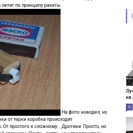
летит по принципу ракеты.
Лу
на
0
На фото новодел, но
чки от терки коробка происходит
.
От простого к сложному… Дротики. Просто, но