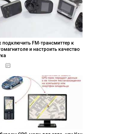
к подключить FM-трансмиттер к
томагнитоле и настроить качество
ука
04.01.2021