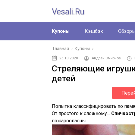
Vesali.ru
Купоны
Кэшбэк
Обзор
Главная
›
Купоны
›
26.10.2020
Андрей Смирнов
Стреляющие игрушк
детей
Перей
Попытка классифицировать по памят
От простого к сложному…
Спичкост
пожароопасны.