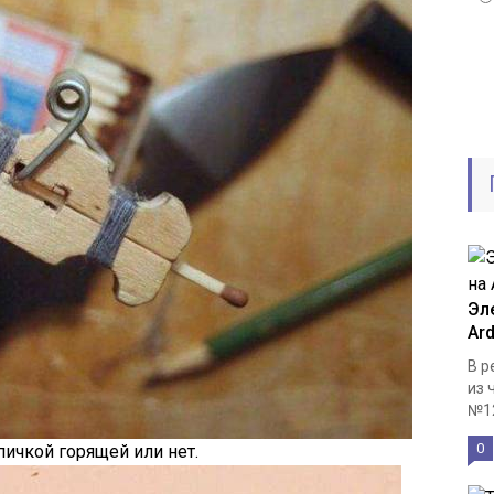
Эл
Ar
В р
из 
№12
0
пичкой горящей или нет.