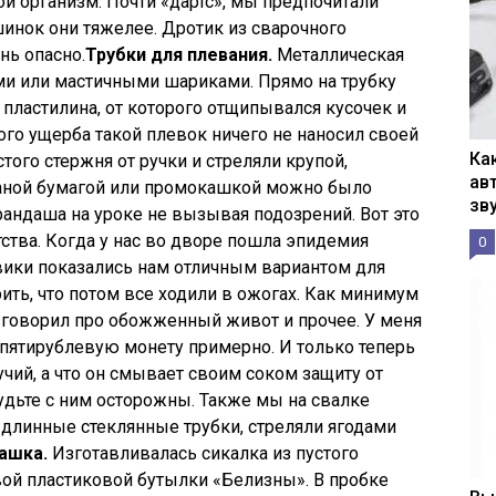
й организм. Почти «дартс», мы предпочитали
инок они тяжелее. Дротик из сварочного
нь опасно.
Трубки для плевания.
Металлическая
ми или мастичными шариками. Прямо на трубку
 пластилина, от которого отщипывался кусочек и
ого ущерба такой плевок ничего не наносил своей
Ка
того стержня от ручки и стреляли крупой,
ав
аной бумагой или промокашкой можно было
зв
рандаша на уроке не вызывая подозрений. Вот это
тства. Когда у нас во дворе пошла эпидемия
0
вики показались нам отличным вариантом для
ить, что потом все ходили в ожогах. Как минимум
о говорил про обожженный живот и прочее. У меня
пятирублевую монету примерно. И только теперь
учий, а что он смывает своим соком защиту от
будьте с ним осторожны. Также мы на свалке
длинные стеклянные трубки, стреляли ягодами
ашка.
Изготавливалась сикалка из пустого
ой пластиковой бутылки «Белизны». В пробке