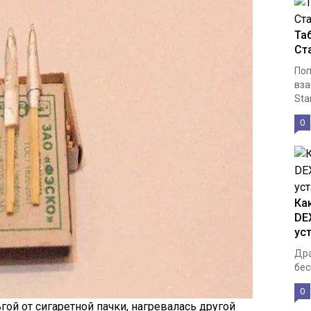
Та
Ст
Поп
вза
Sta
0
Ка
DE
ус
Дра
бес
0
ой от сигаретной пачки, нагревалась другой