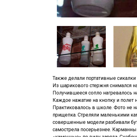
Также делали портативные сикалки 
Из шарикового стержня снимался н
Получившееся сопло нагревалось на
Каждое нажатие на кнопку и полет 
Практиковалось в школе. Фото не н
прищепка. Стреляли маленькими ка
совершенные модели разбивали буты
самострела посерьезнее. Карманны
«каменные» по виду заряда. Скобочн