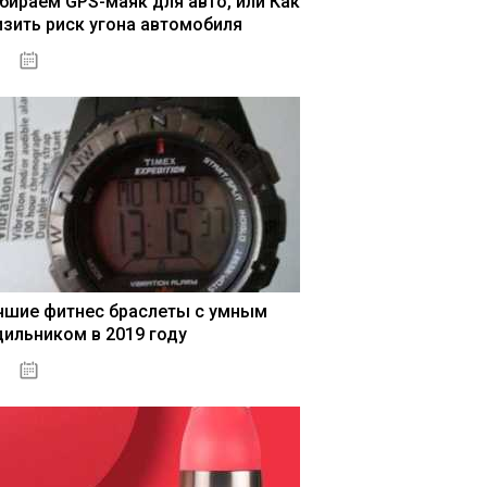
бираем GPS-маяк для авто, или Как
изить риск угона автомобиля
04.01.2021
чшие фитнес браслеты с умным
дильником в 2019 году
04.01.2021