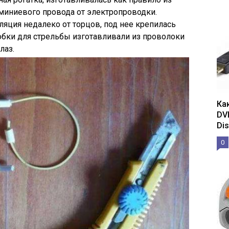
иниевого провода от электропроводки.
ляция недалеко от торцов, под нее крепилась
кобки для стрельбы изготавливали из проволоки
лаз.
Ка
DV
Dis
0