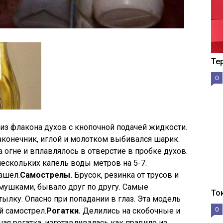
Те
0
из флакона духов с кнопочной подачей жидкости.
аконечник, иглой и молотком выбивался шарик.
 огне и вплавлялось в отверстие в пробке духов.
нескольких капель воды метров на 5-7.
ашел.
Самострелы.
Брусок, резинка от трусов и
мушками, бывало друг по другу. Самые
То
лку. Опасно при попадании в глаз. Эта модель
0
й самострел.
Рогатки.
Делились на скобочные и
ая рогатка, изготавливалась как правило из