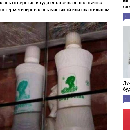
Вы
лось отверстие и туда вставлялась половинка
сн
это герметизировалось мастикой или пластилином.
0
Лу
бу
0