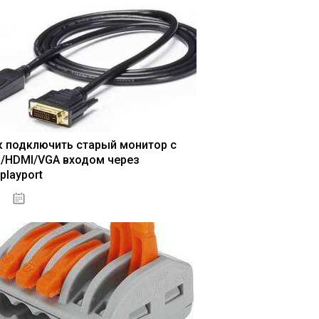
к подключить старый монитор с
I/HDMI/VGA входом через
playport
04.01.2021