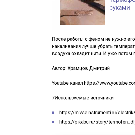
руками
После работы с феном не нужно его
накаливания лучше убрать температу
воздуха охладит нити. И уже потом 
Автор: Храмцов Дмитрий.
Youtube канал https://www.youtube
7
Используемые источники:
https://m.vseinstrumenti.ru/electri
https://pikabu.ru/story/termofen