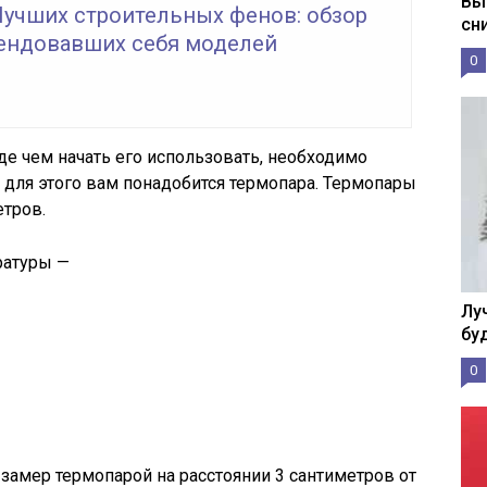
Вы
Лучших строительных фенов: обзор
сн
ендовавших себя моделей
0
де чем начать его использовать, необходимо
для этого вам понадобится термопара. Термопары
етров.
ратуры —
Лу
бу
0
замер термопарой на расстоянии 3 сантиметров от