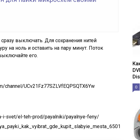
 сразу выключать. Для сохранения нитей
ру на ноль и оставить на пару минут. Поток
выключайте его.
Ка
DV
Dis
.com/channel/UCv21Fz77SZLVfEQPSQTX6Yw
0
ka-i-svet/el-teh-prod/payalniki/payalnye-feny/
_dlya_payki_kak_vyibrat_gde_kupit_slabyie_mesta_6501625