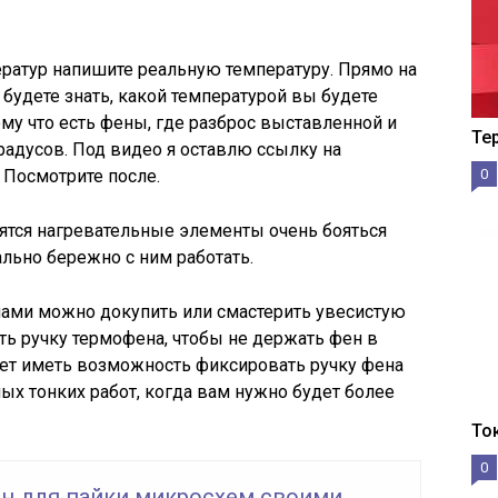
ератур напишите реальную температуру. Прямо на
будете знать, какой температурой вы будете
ому что есть фены, где разброс выставленной и
Те
радусов. Под видео я оставлю ссылку на
 Посмотрите после.
0
ятся нагревательные элементы очень бояться
ально бережно с ним работать.
ами можно докупить или смастерить увесистую
ть ручку термофена, чтобы не держать фен в
удет иметь возможность фиксировать ручку фена
амых тонких работ, когда вам нужно будет более
То
0
н для пайки микросхем своими