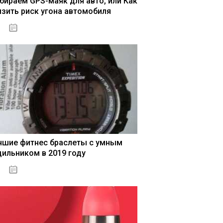
бираем GPS-маяк для авто, или Как
изить риск угона автомобиля
04.01.2021
чшие фитнес браслеты с умным
дильником в 2019 году
04.01.2021