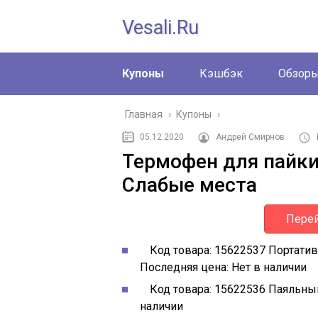
Vesali.ru
Купоны
Кэшбэк
Обзор
Главная
›
Купоны
›
05.12.2020
Андрей Смирнов
Термофен для пайки.
Слабые места
Перей
Код товара:
15622537
Портатив
Последняя цена:
Нет в наличии
Код товара:
15622536
Паяльны
наличии