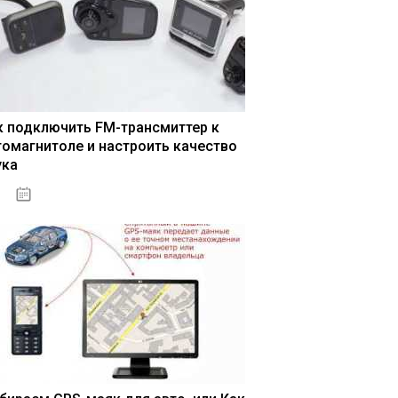
к подключить FM-трансмиттер к
томагнитоле и настроить качество
ука
04.01.2021