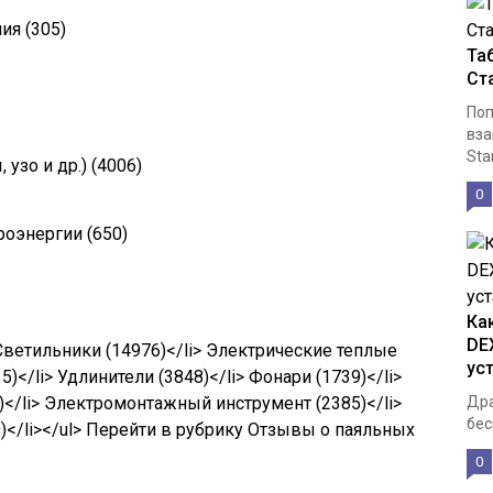
ния
(305)
Та
Ст
Поп
вза
Sta
 узо и др.)
(4006)
0
троэнергии
(650)
Ка
DE
 Светильники
(14976)
</li> Электрические теплые
ус
15)
</li> Удлинители
(3848)
</li> Фонари
(1739)
</li>
)
</li> Электромонтажный инструмент
(2385)
</li>
Дра
бес
)
</li></ul> Перейти в рубрику Отзывы о паяльных
0