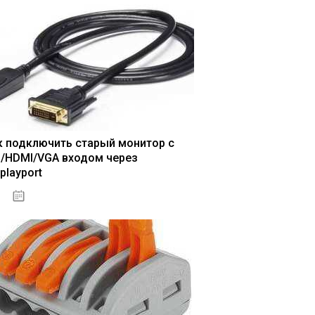
к подключить старый монитор с
I/HDMI/VGA входом через
playport
04.01.2021