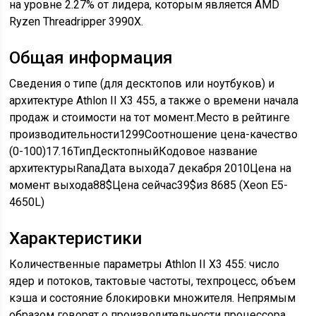
на уровне 2.27% от лидера, которым является AMD
Ryzen Threadripper 3990X.
Общая информация
Сведения о типе (для десктопов или ноутбуков) и
архитектуре Athlon II X3 455, а также о времени начала
продаж и стоимости на тот момент.Место в рейтинге
производительности1299Соотношение цена-качество
(0-100)17.16ТипДесктопныйКодовое название
архитектурыRanaДата выхода7 декабря 2010Цена на
момент выхода88$Цена сейчас39$из 8685 (Xeon E5-
4650L)
Характеристики
Количественные параметры Athlon II X3 455: число
ядер и потоков, тактовые частоты, техпроцесс, объем
кэша и состояние блокировки множителя. Непрямым
образом говорят о производительности процессора,