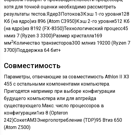
хотя для точной оценки необходимо рассмотреть
результаты тестов.Ядер3Потоков3Кэш 1-го уровня128
Кб (на ядро)из 896 (Atom C3950)Кэш 2-го уровня512 Кб
(на ядро)из 8192 (FX-8350)Технологический процесс45
нмиз 7 (Ryzen 3 3300)Размер кристалла169
2
мм
Количество транзисторов300 млниз 19200 (Ryzen 7
3700)Поддержка 64 бит+
Совместимость
Параметры, отвечающие за совместимость Athlon II X3
455 с остальными компонентами компьютера.
Пригодятся например при выборе конфигурации
будущего компьютера или для апгрейда
существующего.Макс. число процессоров в
конфигурации1из 8 (Opteron
242)СокетAM3Энергопотребление (TDP)95 Втиз 650
(Atom Z500)