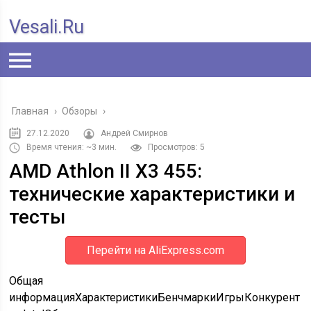
Vesali.ru
Главная
›
Обзоры
›
27.12.2020
Андрей Смирнов
Время чтения: ~3 мин.
Просмотров: 5
AMD Athlon II X3 455:
технические характеристики и
тесты
Перейти на AliExpress.com
Общая
информацияХарактеристикиБенчмаркиИгрыКонкурент