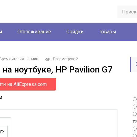
ы
Отслеживание
Скидки
Товары
Время чтения: ~1 мин.
Просмотров: 2
на ноутбуке, HP Pavilion G7
ти на AliExpress.com
М
т
r>