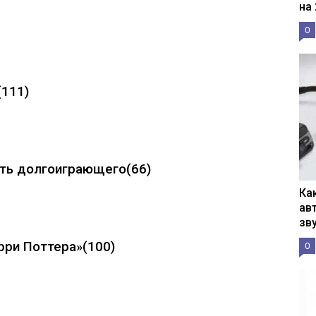
на
0
(111)
еть долгоиграющего
(66)
Ка
ав
зв
рри Поттера»
(100)
0