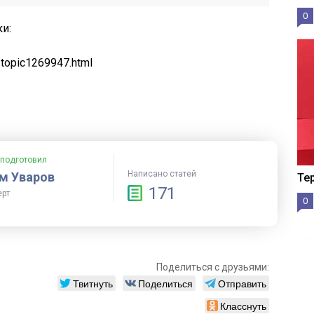
0
и:
/topic1269947.html
 подготовил
Написано статей
м Уваров
Те
171
ерт
0
Поделиться с друзьями:
Твитнуть
Поделиться
Отправить
Класснуть