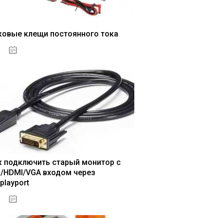
ковые клещи постоянного тока
04.01.2021
к подключить старый монитор с
I/HDMI/VGA входом через
playport
04.01.2021