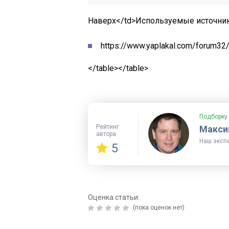
Наверх</td>
Используемые источник
https://www.yaplakal.com/forum32
</table></table>
Подборку
Рейтинг
Макси
автора
Наш эксп
5
Оценка статьи:
(пока оценок нет)