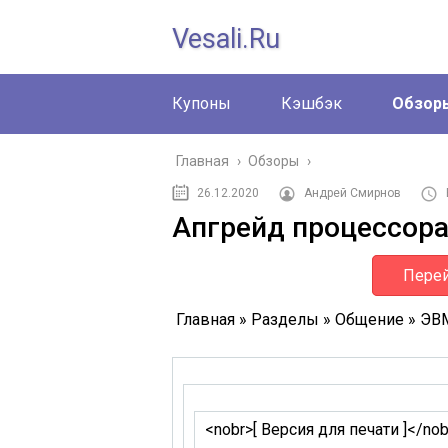
Vesali.ru
Купоны
Кэшбэк
Обзор
Главная
›
Обзоры
›
26.12.2020
Андрей Смирнов
Апгрейд процессора 
Перей
Главная » Разделы » Общение » ЭВ
<nobr>
[ Версия для печати ]
</nob