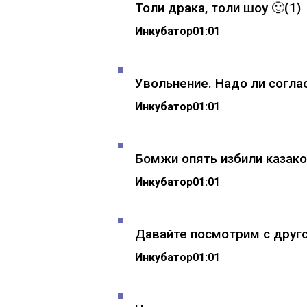
Толи драка, толи шоу 🙂
(1)
Инкубатор
01:01
Увольнение. Надо ли согл
Инкубатор
01:01
Бомжи опять избили казак
Инкубатор
01:01
Давайте посмотрим с друг
Инкубатор
01:01