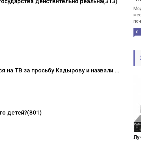
государства действительно реальна
(313)
Мод
мес
поч
0
ся на ТВ за просьбу Кадырову и назвали …
го детей?
(801)
Лу