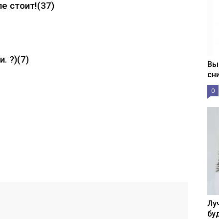
е стоит!
(37)
. ?)
(7)
Вы
сн
0
Лу
бу