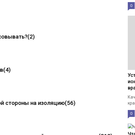
0
асовывать?
(2)
ов
(4)
Ус
ио
вр
Кач
ой стороны на изоляцию
(56)
кра
0
Чт