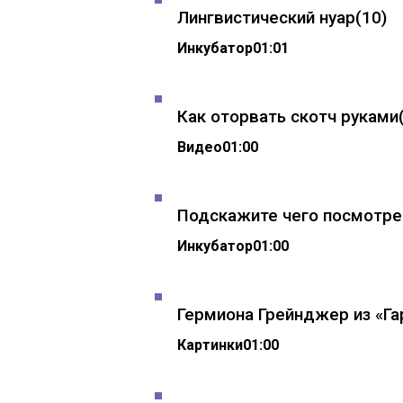
Лингвистический нуар
(10)
Инкубатор
01:01
Как оторвать скотч руками
Видео
01:00
Подскажите чего посмотр
Инкубатор
01:00
Гермиона Грейнджер из «Га
Картинки
01:00