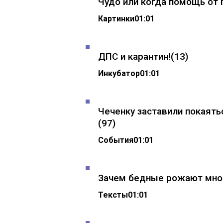
Чудо или когда помощь от 
Картинки
01:01
ДПС и карантин!
(13)
Инкубатор
01:01
Чеченку заставили покаять
(97)
События
01:01
Зачем бедные рожают мно
Тексты
01:01