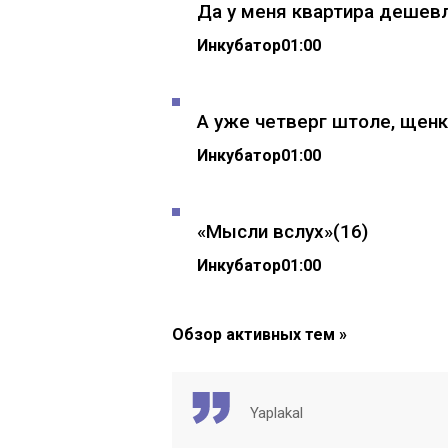
Да у меня квартира дешевл
Инкубатор
01:00
А уже четверг штоле, щенки
Инкубатор
01:00
«Мысли вслух»
(16)
Инкубатор
01:00
Обзор активных тем »
Yaplakal