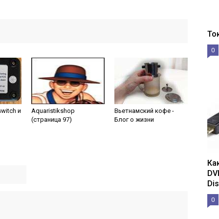
То
0
witch и
Aquaristikshop
Вьетнамский кофе -
(страница 97)
Блог о жизни
Ка
DV
Dis
0