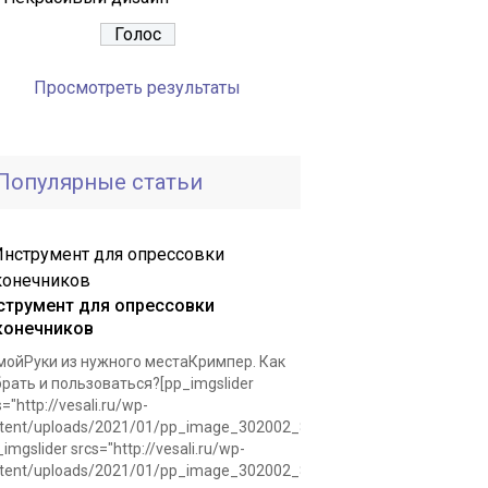
Просмотреть результаты
Популярные статьи
струмент для опрессовки
конечников
ойРуки из нужного местаКримпер. Как
рать и пользоваться?[pp_imgslider
s="http://vesali.ru/wp-
tent/uploads/2021/01/pp_image_302002_8r8slafvntkrimper.jpg"]
_imgslider srcs="http://vesali.ru/wp-
tent/uploads/2021/01/pp_image_302002_8r8slafvntkrimper.jpg"]Для.