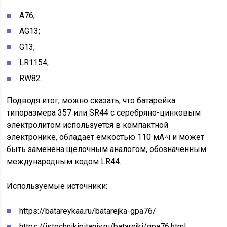
A76;
AG13;
G13;
LR1154;
RW82.
Подводя итог, можно сказать, что батарейка
типоразмера 357 или SR44 с серебряно-цинковым
электролитом используется в компактной
электронике, обладает емкостью 110 мА∙ч и может
быть заменена щелочным аналогом, обозначенным
международным кодом LR44.
Используемые источники:
https://batareykaa.ru/batarejka-gpa76/
https://istochnikipitaniy.ru/batarejki/gpa76.html