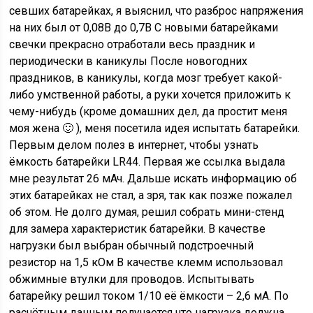
севших батарейках, я выяснил, что разброс напряжения
на них был от 0,08В до 0,7В С новыми батарейками
свечки прекрасно отработали весь праздник и
периодически в каникулы После новогодних
праздников, в каникулы, когда мозг требует какой-
либо умственной работы, а руки хочется приложить к
чему-нибудь (кроме домашних дел, да простит меня
моя жена 🙂 ), меня посетила идея испытать батарейки.
Первым делом полез в интернет, чтобы узнать
ёмкость батарейки LR44. Первая же ссылка выдала
мне результат 26 мАч. Дальше искать информацию об
этих батарейках не стал, а зря, так как позже пожалел
об этом. Не долго думая, решил собрать мини-стенд
для замера характеристик батарейки. В качестве
нагрузки был выбран обычный подстроечный
резистор на 1,5 кОм В качестве клемм использовал
обжимные втулки для проводов. Испытывать
батарейку решил током 1/10 её ёмкости – 2,6 мА. По
расчётным данным получается что нагрузка должна