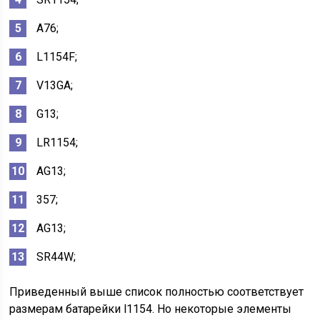
A76;
L1154F;
V13GA;
G13;
LR1154;
AG13;
357;
AG13;
SR44W;
Приведенный выше список полностью соответствует
размерам батарейки l1154. Но некоторые элементы