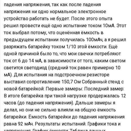
падения напряжения, так как после падения
напряжения ни одно нормальное электронное
устройство работать не будет. После этого опыта
решил провести ещё одно испытание током 10мА. Этот
ток выбрал потому, что оценённая ёмкость в
предыдущем испытании получилась 100мАч, а я решил
разряжать батарейку током 1/10 этой ёмкости. Ещё
одной причиной было то, что мои свечки потребляют
ток от 6 до 14 мА, в зависимости от того, каким светом
светится светодиод (средний ток равен примерно 10
мА). Для испытания на подстроечном резисторе
выставил сопротивление 150,7 Ом Собранный стенд с
новой батарейкой: Первые замеры: Последний замер:
В итоге батарейка при такой нагрузке продержалась 12
часов (до падения напряжения). Дальше замеры я
делал, но они не сильно влияли на общую ёмкость
батарейки. Ёмкость батарейки до падения напряжения
равна 92 мАч. Результаты испытаний. Графики тока и
напряжения: График ёмкости: Таблица данных