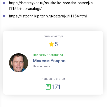
https://batareykaa.ru/na-skolko-horosha-batarejka-
l1154-i-ee-analogi/
https://istochnikipitaniy.ru/batarejki/l1154.html
Рейтинг автора
5
Подборку подготовил
Максим Уваров
Наш эксперт
Написано статей
171