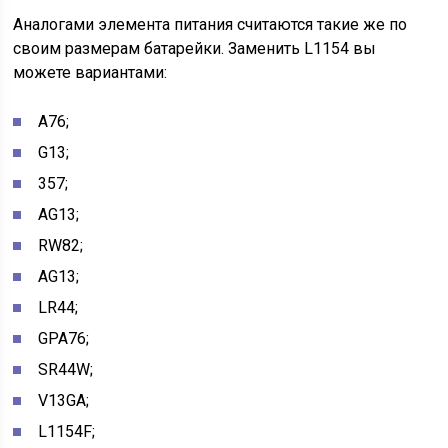
Аналогами элемента питания считаются такие же по
своим размерам батарейки. Заменить L1154 вы
можете вариантами:
A76;
G13;
357;
AG13;
RW82;
AG13;
LR44;
GPA76;
SR44W;
V13GA;
L1154F;