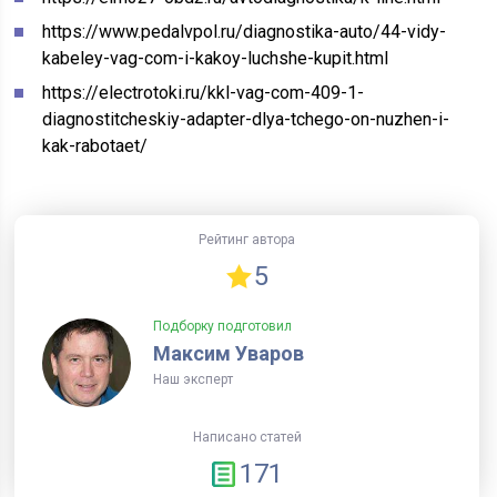
https://www.pedalvpol.ru/diagnostika-auto/44-vidy-
kabeley-vag-com-i-kakoy-luchshe-kupit.html
https://electrotoki.ru/kkl-vag-com-409-1-
diagnostitcheskiy-adapter-dlya-tchego-on-nuzhen-i-
kak-rabotaet/
Рейтинг автора
5
Подборку подготовил
Максим Уваров
Наш эксперт
Написано статей
171