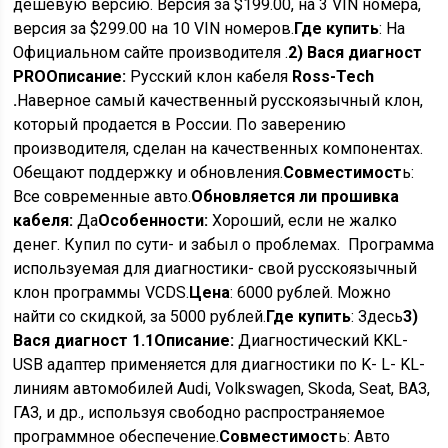
дешевую версию. Версия за $199.00, на 3 VIN номера,
версия за $299.00 на 10 VIN номеров.
Где купить
: На
Официальном сайте производителя .
2) Вася диагност
PRO
Описание:
Русский клон кабеля
Ross-Tech
.
Наверное самый качественный русскоязычный клон,
который продается в России. По заверению
производителя, сделан на качественных компонентах.
Обещают поддержку и обновления.
Совместимост
ь:
Все современные авто.
Обновляется ли прошивка
кабеля:
Да
Особенности:
Хороший, если не жалко
денег. Купил по сути- и забыл о проблемах. Программа
используемая для диагностики- свой русскоязычный
клон программы VCDS.
Цена
: 6000 рублей. Можно
найти со скидкой, за 5000 рублей.
Где купить
: Здесь
3)
Вася диагност 1.1
Описание:
Диагностический KKL-
USB адаптер применяется для диагностики по K- L- KL-
линиям автомобилей Audi, Volkswagen, Skoda, Seat, ВАЗ,
ГАЗ, и др., используя свободно распространяемое
программное обеспечение.
Совместимост
ь: Авто