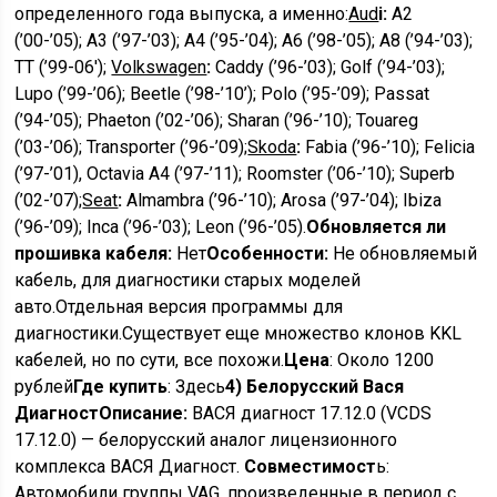
определенного года выпуска, а именно:
Aud
i:
A2
(’00-’05); A3 (’97-’03); A4 (’95-’04); A6 (’98-’05); A8 (’94-’03);
TT (’99-06′);
Volkswagen
:
Caddy (’96-’03); Golf (’94-’03);
Lupo (’99-’06); Beetle (’98-’10’); Polo (’95-’09); Passat
(’94-’05); Phaeton (’02-’06); Sharan (’96-’10); Touareg
(’03-’06); Transporter (’96-’09);
Skoda
:
Fabia (’96-’10); Felicia
(’97-’01), Octavia A4 (’97-’11); Roomster (’06-’10); Superb
(’02-’07);
Seat
:
Almambra (’96-’10); Arosa (’97-’04); Ibiza
(’96-’09); Inca (’96-’03); Leon (’96-’05).
Обновляется ли
прошивка кабеля:
Нет
Особенности:
Не обновляемый
кабель, для диагностики старых моделей
авто.Отдельная версия программы для
диагностики.Существует еще множество клонов KKL
кабелей, но по сути, все похожи.
Цена
: Около 1200
рублей
Где купить
: Здесь
4)
Белорусский Вася
Диагност
Описание:
ВАСЯ диагност 17.12.0 (VCDS
17.12.0) — белорусский аналог лицензионного
комплекса ВАСЯ Диагност.
Совместимост
ь:
Автомобили группы VAG, произведенные в период с