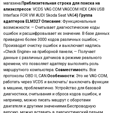
магазина.
Приблизительная строка для поиска на
алиэкспрессе
:
VCDS VAG COM VAGCOM HEX CAN USB
Interface FOR VW AUDI Skoda Seat VAG
4) Группа
адаптеров ELM327
Описание:
Функциональные
возможности: — Считывает диагностические коды
ошибок и расшифровывает их значение. В базе данных
приведено более 3000 кодов различных ошибок; -
Производит очистку ошибок и выключает надпись
«Check Engine» на приборной панели; — Получает
данные с различных датчиков в режиме реального
времени, что позволяет адаптеру выполнять роль
маршрутного компьютера.
Совместимост
ь: Все
протоколы OBD II, CAN.
Особенности:
Это не VAG-COM,
работать через VCDS и включать/ выключать функции
в машине, проблематично. Устройство для базовой
диагностики, считывания и сброса кодов ошибок, и
например, можно писать машрут с оборотами
двигателя и другими значениями.Беспроводную
версию, можно вставить в диагностический разьем,