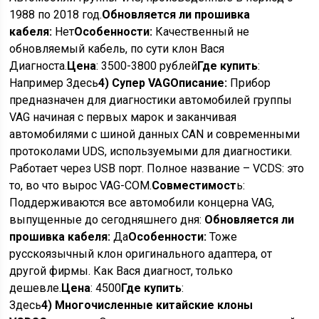
1988 по 2018 год.
Обновляется ли прошивка
кабеля:
Нет
Особенности:
Качественный не
обновляемый кабель, по сути клон Вася
Диагноста.
Цена
: 3500-3800 рублей
Где купить
:
Например Здесь
4) Супер VAG
Описание:
Прибор
предназначен для диагностики автомобилей группы
VAG начиная с первых марок и заканчивая
автомобилями с шиной данных CAN и современными
протоколами UDS, используемыми для диагностики.
Работает через USB порт. Полное название – VCDS: это
то, во что вырос VAG-COM.
Совместимост
ь:
Поддерживаются все автомобили концерна VAG,
выпущенные до сегодняшнего дня:
Обновляется ли
прошивка кабеля:
Да
Особенности:
Тоже
русскоязычный клон оригинального адаптера, от
другой фирмы. Как Вася диагност, только
дешевле.
Цена
: 4500
Где купить
:
Здесь
4)
Многочисленные китайские клоны