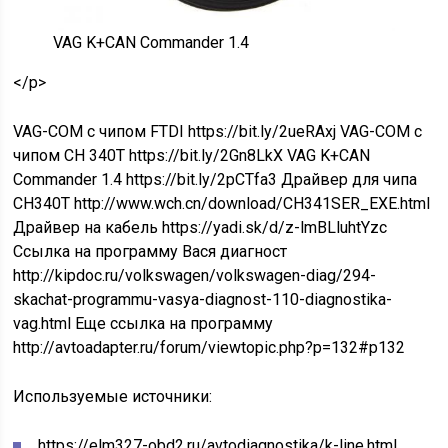
VAG K+CAN Commander 1.4
</p>
VAG-COM c чипом FTDI https://bit.ly/2ueRAxj VAG-COM с
чипом CH 340Т https://bit.ly/2Gn8LkX VAG K+CAN
Commander 1.4 https://bit.ly/2pCTfa3 Драйвер для чипа
CH340T http://www.wch.cn/download/CH341SER_EXE.html
Драйвер на кабель https://yadi.sk/d/z-lmBLluhtYzc
Ссылка на программу Вася диагност
http://kipdoc.ru/volkswagen/volkswagen-diag/294-
skachat-programmu-vasya-diagnost-110-diagnostika-
vag.html Еще ссылка на программу
http://avtoadapter.ru/forum/viewtopic.php?p=132#p132
Используемые источники:
https://elm327-obd2.ru/avtodiagnostika/k-line.html