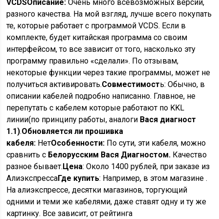
VCDS
Описание:
Очень много всевозможных версий,
разного качества. На мой взгляд, лучше всего покупать
те, которые работает с программой VCDS. Если в
комплекте, будет китайская программа со своим
интерфейсом, то все зависит от того, насколько эту
программу правильно «сделали». По отзывам,
некоторые функции через такие программы, может не
получиться активировать.
Совместимост
ь: Обычно, в
описании кабелей подробно написанно. Главное, не
перепутать с кабелем которые работают по KKL
линии(по принципу работы, аналоги
Вася диагност
1.1)
.
Обновляется ли прошивка
кабеля:
Нет
Особенности:
По сути, эти кабеля, можно
сравнить с
Белорусским Вася Диагностом.
Качество
разное бывает.
Цена
: Около 1400 рублей, при заказе из
Алиэкспресса
Где купить
: Например, в этом магазине .
На алиэкспрессе, десятки магазинов, торгующий
одними и теми же кабелями, даже ставят одну и ту же
картинку. Все зависит, от рейтинга