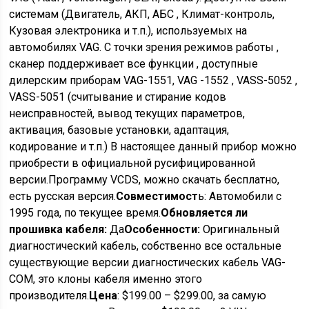
системам (Двигатель, АКП, АБС , Климат-контроль,
Кузовая электроника и т.п.), используемых на
автомобилях VAG. С точки зрения режимов работы ,
сканер поддерживает все функции , доступные
дилерским приборам VAG-1551, VAG -1552 , VASS-5052 ,
VASS-5051 (считывание и стирание кодов
неисправностей, вывод текущих параметров,
активация, базовые установки, адаптация,
кодирование и т.п.) В настоящее данный прибор можно
приобрести в официальной русифицированной
версии.Программу VCDS, можно скачать бесплатно,
есть русская версия.
Совместимост
ь: Автомобили с
1995 года, по текущее время.
Обновляется ли
прошивка кабеля:
Да
Особенности:
Оригинальный
диагностический кабель, собственно все остальные
существующие версии диагностических кабель VAG-
COM, это клоны кабеля именно этого
производителя.
Цена
: $199.00 – $299.00, за самую