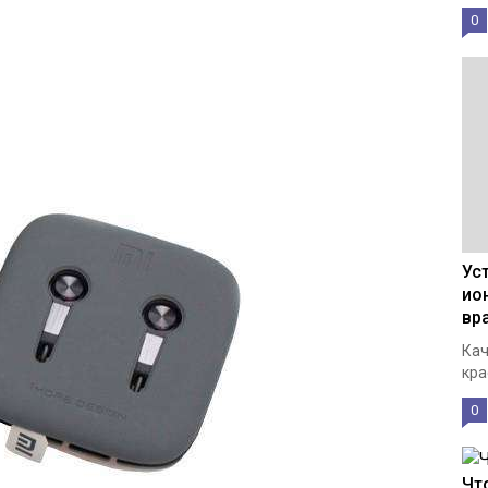
0
Ус
ио
вр
Кач
кра
0
Чт