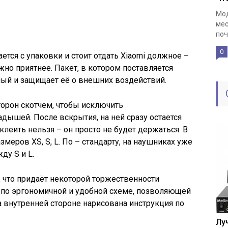
Мод
мес
поч
0
ется с упаковки и стоит отдать Xiaomi должное –
жно приятнее. Пакет, в котором поставляется
ый и защищает её о внешних воздействий.
торон скотчем, чтобы исключить
дышей. После вскрытия, на ней сразу остается
аклеить нельзя – он просто не будет держаться. В
меров XS, S, L. По – стандарту, на наушниках уже
ду S и L.
 что придаёт некоторой торжественности
н по эргономичной и удобной схеме, позволяющей
а внутренней стороне нарисована инструкция по
Лу