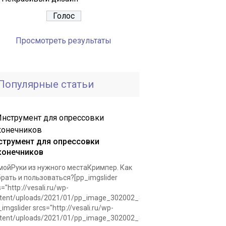
Просмотреть результаты
Популярные статьи
струмент для опрессовки
конечников
ойРуки из нужного местаКримпер. Как
рать и пользоваться?[pp_imgslider
s="http://vesali.ru/wp-
tent/uploads/2021/01/pp_image_302002_8r8slafvntkrimper.jpg"]
_imgslider srcs="http://vesali.ru/wp-
tent/uploads/2021/01/pp_image_302002_8r8slafvntkrimper.jpg"]Для.