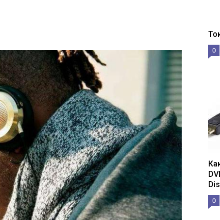
То
0
Ка
DV
Dis
0