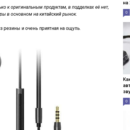
на
ко к оригинальным продуктам, в подделках её нет,
0
ары в основном на китайский рынок.
 резины и очень приятная на ощупь.
Ка
ав
зв
0