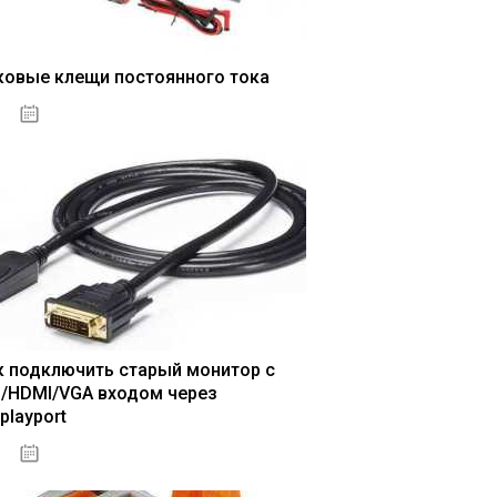
ковые клещи постоянного тока
04.01.2021
к подключить старый монитор с
I/HDMI/VGA входом через
playport
04.01.2021