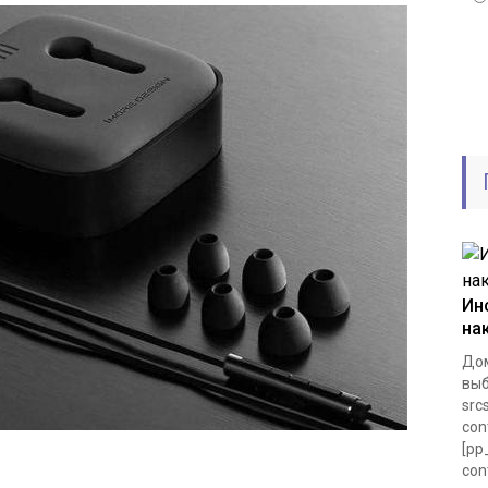
Ин
на
Дом
выб
src
con
[pp
con