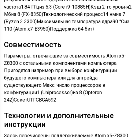
частота1.84 ГГциз 5.3 (Core i9-10885H)Кэш 2-го уровня2
Мбиз 8 (FX-8350)Технологический процесс14 нмиз 7
(Ryzen 3 3300)Максимальная температура ядра90 °Cиз
110 (Atom x7-E3950)Поддержка 64 бит+
Совместимость
Параметры, отвечающие за совместимость Atom x5-
Z8300 с остальными компонентами компьютера.
Пригодятся например при выборе конфигурации
будущего компьютера или для апгрейда
существующего.Макс. число процессоров в
конфигурации1 (Uniprocessor)из 8 (Opteron
242)СокетUTFCBGA592
Технологии и дополнительные
инструкции
Здесь перечислены поддерживаемые Atom x5-Z8300