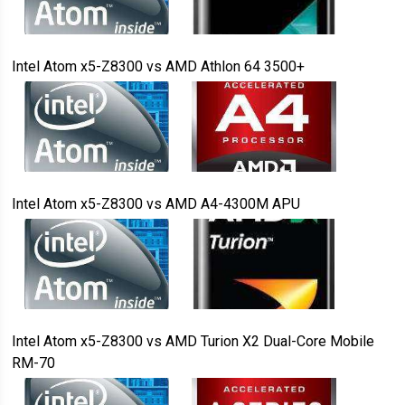
Intel Atom x5-Z8300
vs
AMD Athlon 64 3500+
Intel Atom x5-Z8300
vs
AMD A4-4300M APU
Intel Atom x5-Z8300
vs
AMD Turion X2 Dual-Core Mobile
RM-70