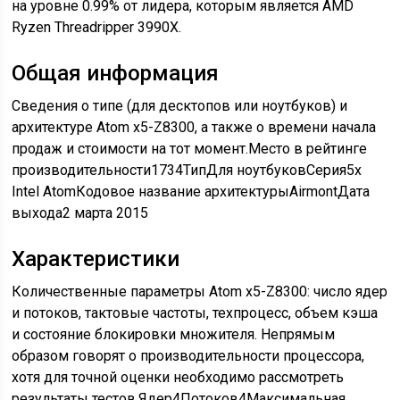
на уровне 0.99% от лидера, которым является AMD
Ryzen Threadripper 3990X.
Общая информация
Сведения о типе (для десктопов или ноутбуков) и
архитектуре Atom x5-Z8300, а также о времени начала
продаж и стоимости на тот момент.Место в рейтинге
производительности1734ТипДля ноутбуковСерия5x
Intel AtomКодовое название архитектурыAirmontДата
выхода2 марта 2015
Характеристики
Количественные параметры Atom x5-Z8300: число ядер
и потоков, тактовые частоты, техпроцесс, объем кэша
и состояние блокировки множителя. Непрямым
образом говорят о производительности процессора,
хотя для точной оценки необходимо рассмотреть
результаты тестов.Ядер4Потоков4Максимальная