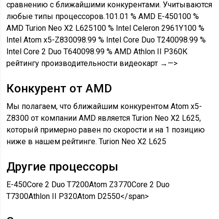
сравнению с ближайшими конкурентами. Учитываются
любые типы процессоров.101.01 % AMD E-450100 %
AMD Turion Neo X2 L625100 % Intel Celeron 2961Y100 %
Intel Atom x5-Z830098.99 % Intel Core Duo T240098.99 %
Intel Core 2 Duo T640098.99 % AMD Athlon II P360К
рейтингу производительности видеокарт →—>
Конкурент от AMD
Мы полагаем, что ближайшим конкурентом Atom x5-
Z8300 от компании AMD является Turion Neo X2 L625,
который примерно равен по скорости и на 1 позицию
ниже в нашем рейтинге.
Turion Neo X2 L625
Другие процессоры
E-450
Core 2 Duo T7200
Atom Z3770
Core 2 Duo
T7300
Athlon II P320
Atom D2550
</span>