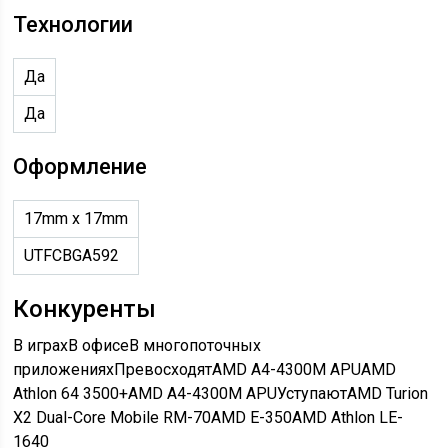
Технологии
Да
Да
Оформление
17mm x 17mm
UTFCBGA592
Конкуренты
В играхВ офисеВ многопоточных
приложенияхПревосходятAMD A4-4300M APUAMD
Athlon 64 3500+AMD A4-4300M APUУступаютAMD Turion
X2 Dual-Core Mobile RM-70AMD E-350AMD Athlon LE-
1640