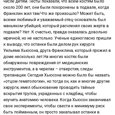
числе детям. Тесты показали, что всем костям было
около 200 лет, они были похоронены в подвале, когда
Франклин жил там.Что же произошло? Может быть,
всеми любимый и уважаемый отец-основатель был
маньяком-убийцей, который расчленял своих жертв в
подвале? Нет. К счастью, правда оказалась довольно
мрачной, но не настолько. Учёные единогласно пришли
к выводу, что останки были делом рук хирурга
Уильяма Хьюсона, друга Франклина, который прожил в
доме несколько лет.На многих костях были
обнаружены повреждения от медицинских
инструментов, а в черепах – отверстия, следы
трепанации. Сегодня Хьюсона можно было бы назвать
«отцом гематологии», но тогда он, как и многие другие
хирурги, имел обыкновение проводить тайные
вскрытия трупов, украденных с кладбищ, чтобы
изучить анатомию человека. Когда Хьюсон заканчивал
свои эксперименты, чтобы свести к минимуму риск
быть пойманным, он просто закапывал останки в