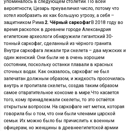
упоминалось в следующем столетии. По всей
вероятности, Цезарь преувеличил число, потому что
хотел изобразить их как большую угрозу, а себя –
защитником Рима.
2. Чёрный саркофаг
В 2018 году во
время раскопок в древнем городе Александрия
египетские археологи обнаружили гигантский 30-
тонный саркофаг, сделанный из чёрного гранита.
Внутри саркофага лежали три скелета – два мужских и
один женский. Они были не в очень хорошем
состоянии, поскольку останки плавали в красных
сточных водах. Как оказалось, саркофаг не был
запечатан должным образом, и жидкость просочилась
внутрь и пропитала скелеты, создав таким образом
самое отвратительное консоме в мире.Что касается
того, кому принадлежали скелеты, то это остаётся
открытым вопросом. На саркофаге нет метки, которая
говорила бы о том, что они были членами царской
семьи. Их можно было бы причислить к военным
офицерам, но женщины в древнеегипетской армии