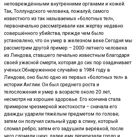
неповреждёнными внутренними органами и кожей.
Так, Толлундского человека, пожалуй, самого
известного из так называемых «болотных тел»,
первоначально рассматривали как жертву недавно
совершённого убийства, прежде чем было
установлено, что он умер в железном веке.Сегодня мы
рассмотрим другой пример – 2000-летнего человека
из Линдова, ставшего печально известным благодаря
своей ужасной смерти, которая до сих пор озадачивает
учёных.Обнаруженное случайно в 1984 году в
Линдове, оно было одно из первых «болотных тел» в
истории Англии. Он был среднего роста и
телосложения и умер в возрасте около 20 лет,
несмотря на хорошее здоровье. Его кончина стала
примером чрезмерной жестокости – сначала его
дважды ударили тяжёлым предметом по голове;
затем он получил сильный удар в спину, который
сломал ребро; затем его задушили верёвкой, после
чего сломали шею; далее ему перерезали горло и,