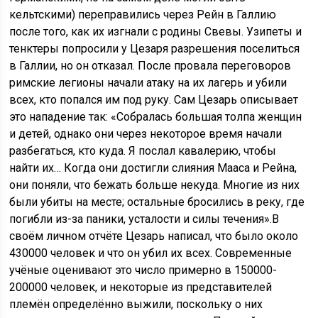
кельтскими) переправились через Рейн в Галлию
после того, как их изгнали с родины Свевы. Узипеты и
тенктеры попросили у Цезаря разрешения поселиться
в Галлии, но он отказал. После провала переговоров
римские легионы начали атаку на их лагерь и убили
всех, кто попался им под руку. Сам Цезарь описывает
это нападение так: «Собралась большая толпа женщин
и детей, однако они через некоторое время начали
разбегаться, кто куда. Я послал кавалерию, чтобы
найти их… Когда они достигли слияния Мааса и Рейна,
они поняли, что бежать больше некуда. Многие из них
были убиты на месте; остальные бросились в реку, где
погибли из-за паники, усталости и силы течения».В
своём личном отчёте Цезарь написал, что было около
430000 человек и что он убил их всех. Современные
учёные оценивают это число примерно в 150000-
200000 человек, и некоторые из представителей
племён определённо выжили, поскольку о них