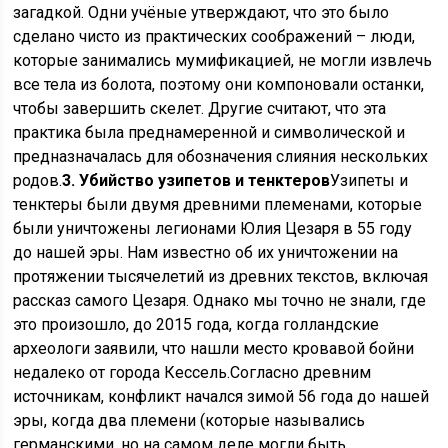
загадкой. Одни учёные утверждают, что это было
сделано чисто из практических соображений – люди,
которые занимались мумификацией, не могли извлечь
все тела из болота, поэтому они компоновали останки,
чтобы завершить скелет. Другие считают, что эта
практика была преднамеренной и символической и
предназначалась для обозначения слияния нескольких
родов.
3. Убийство узипетов и тенктеров
Узипеты и
тенктеры были двумя древними племенами, которые
были уничтожены легионами Юлия Цезаря в 55 году
до нашей эры. Нам известно об их уничтожении на
протяжении тысячелетий из древних текстов, включая
рассказ самого Цезаря. Однако мы точно не знали, где
это произошло, до 2015 года, когда голландские
археологи заявили, что нашли место кровавой бойни
недалеко от города Кессель.Согласно древним
источникам, конфликт начался зимой 56 года до нашей
эры, когда два племени (которые назывались
германскими, но на самом деле могли быть