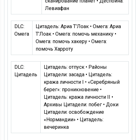
сканирование планет • Деспойна:
Левиафан
DLC:
Цитадель: Ариа Т’Лоак • Омега: Ариа
Омега
Т’Лоак • Омега: помочь механику •
Омега: помочь хакеру • Омега:
помочь Харроту
DLC:
Цитадель: отпуск • Районы
Цитадель
Цитадели: засада • Цитадель:
кража личности I • «Серебряный
берег»: проникновение •
Цитадель: кража личности II •
Архивы Цитадели: побег • Доки
Цитадели: освобождение
«Нормандии» • Цитадель:
вечеринка