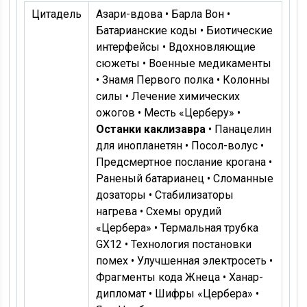
Цитадель
Азари-вдова • Барла Вон •
Батарианские коды • Биотические
интерфейсы • Вдохновляющие
сюжеты • Военные медикаменты
• Знамя Первого полка • Колонны
силы • Лечение химических
ожогов • Месть «Церберу» •
Останки каклизавра
• Панацелин
для инопланетян • Посол-волус •
Предсмертное послание крогана •
Раненый батарианец • Сломанные
дозаторы • Стабилизаторы
нагрева • Схемы орудий
«Цербера» • Термальная трубка
GX12 • Технология постановки
помех • Улучшенная электросеть •
Фрагменты кода Жнеца • Ханар-
дипломат • Шифры «Цербера» •