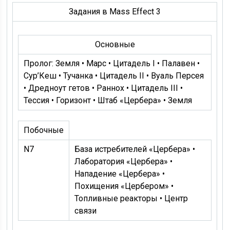
Задания в Mass Effect 3
Основные
Пролог: Земля • Марс • Цитадель I • Палавен •
Сур’Кеш • Тучанка • Цитадель II • Вуаль Персея
• Дредноут гетов • Раннох • Цитадель III •
Тессия • Горизонт • Штаб «Цербера» • Земля
Побочные
N7
База истребителей «Цербера» •
Лаборатория «Цербера» •
Нападение «Цербера» •
Похищения «Цербером» •
Топливные реакторы • Центр
связи