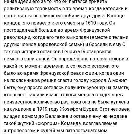
ненавидели его за то, что он пытался привить
религиозную терпимость в то время, когда католики и
протестанты не слишком любили друг друга. В конце
концов, это привело к его смерти в 1610 году. Он
пострадал ещё больше во время Французской
революции, когда его тело выкопали (вместе с телами
других членов королевской семьи) и бросили в яму.С
тех пор история останков Генриха IV становится
немного запутанной. Он определённо потерял голову в
какой-то момент времени, и, согласно истории, это
было во время Французской революции, когда один
из поклонников решил спасти голову короля. А может
быть, ему просто хотелось получить сувенир на память,
кто знает…Так или иначе, голова меняла владельцев
неизвестное количество раз, пока она не была куплена
на аукционе в 1919 году Жозефом Бурде. Этот человек
владел домом до Белланже и оставил ему на чердаке
такой жуткий «сюрприз».Команда, возглавляемая
антропологом и судебным патологоанатомом