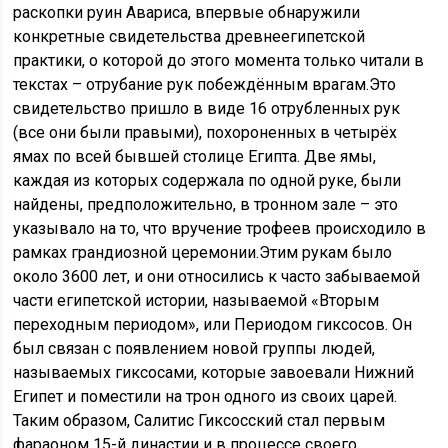
раскопки руин Авариса, впервые обнаружили
конкретные свидетельства древнеегипетской
практики, о которой до этого момента только читали в
текстах – отрубание рук побеждённым врагам.Это
свидетельство пришло в виде 16 отрубленных рук
(все они были правыми), похороненных в четырёх
ямах по всей бывшей столице Египта. Две ямы,
каждая из которых содержала по одной руке, были
найдены, предположительно, в тронном зале – это
указывало на то, что вручение трофеев происходило в
рамках грандиозной церемонии.Этим рукам было
около 3600 лет, и они относились к часто забываемой
части египетской истории, называемой «Вторым
переходным периодом», или Периодом гиксосов. Он
был связан с появлением новой группы людей,
называемых гиксосами, которые завоевали Нижний
Египет и поместили на трон одного из своих царей.
Таким образом, Салитис Гиксосский стал первым
фараоном 15-й династии и в процессе своего