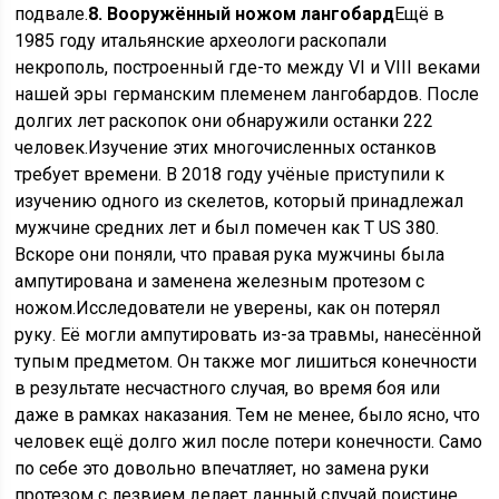
подвале.
8. Вооружённый ножом лангобард
Ещё в
1985 году итальянские археологи раскопали
некрополь, построенный где-то между VI и VIII веками
нашей эры германским племенем лангобардов. После
долгих лет раскопок они обнаружили останки 222
человек.Изучение этих многочисленных останков
требует времени. В 2018 году учёные приступили к
изучению одного из скелетов, который принадлежал
мужчине средних лет и был помечен как T US 380.
Вскоре они поняли, что правая рука мужчины была
ампутирована и заменена железным протезом с
ножом.Исследователи не уверены, как он потерял
руку. Её могли ампутировать из-за травмы, нанесённой
тупым предметом. Он также мог лишиться конечности
в результате несчастного случая, во время боя или
даже в рамках наказания. Тем не менее, было ясно, что
человек ещё долго жил после потери конечности. Само
по себе это довольно впечатляет, но замена руки
протезом с лезвием делает данный случай поистине