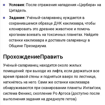
Условия:
После отражения нападения «Цербера» на
Цитадель.
Задание:
Учёный-саларианец нуждается в
сохранившемся образце ДНК каклизавра, чтобы
клонировать это древнее животное и помочь
кроганам воевать на токсичных планетах. Найдите
останки каклизавра и доставьте саларианцу в
Общине Президиума.
Прохождение
Править
Учёный-саларианец находится около жилых
помещений: при выходе из лифта, если держаться все
время правой стены и подняться вверх по лестнице,
наткнётесь на него. Сами же останки каклизавра
обнаруживаются при сканировании планеты Интаи’сеи,
система Феникс, скопление Ро Аргоса (доступно после
выполнения задания на дредноуте гетов).