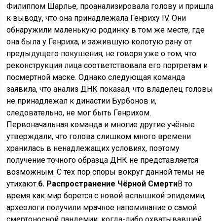
Филиппом Шарлье, проанализировала голову и пришла
к выводу, что она принадлежала Генриху IV. Они
обнаружили маленькую родинку в том же месте, где
она была у Генриха, и зажившую колотую рану от
предыдущего покушения, не говоря уже о том, что
реконструкция лица соответствовала его портретам и
посмертной маске. Однако следующая команда
заявила, что анализ ДНК показал, что владелец головы
не принадлежал к династии Бурбонов и,
следовательно, не мог быть Генрихом.
Первоначальная команда и многие другие учёные
утверждали, что голова слишком много времени
хранилась в ненадлежащих условиях, поэтому
получение точного образца ДНК не представляется
возможным. С тех пор споры вокруг данной темы не
утихают.
6. Распространение Чёрной Смерти
В то
время как мир борется с новой вспышкой эпидемии,
археологи получили мрачное напоминание о самой
смертоносной пандемии, когда-либо охватывавшей