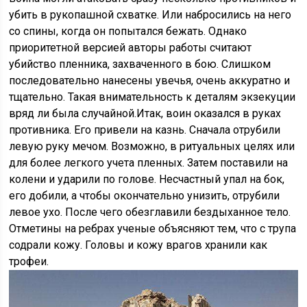
убить в рукопашной схватке. Или набросились на него
со спины, когда он попытался бежать. Однако
приоритетной версией авторы работы считают
убийство пленника, захваченного в бою. Слишком
последовательно нанесены увечья, очень аккуратно и
тщательно. Такая внимательность к деталям экзекуции
вряд ли была случайной.Итак, воин оказался в руках
противника. Его привели на казнь. Сначала отрубили
левую руку мечом. Возможно, в ритуальных целях или
для более легкого учета пленных. Затем поставили на
колени и ударили по голове. Несчастный упал на бок,
его добили, а чтобы окончательно унизить, отрубили
левое ухо. После чего обезглавили бездыханное тело.
Отметины на ребрах ученые объясняют тем, что с трупа
содрали кожу. Головы и кожу врагов хранили как
трофеи.