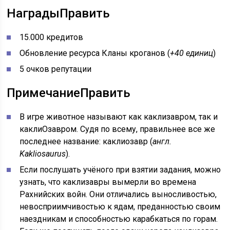
Награды
Править
15.000 кредитов
Обновление ресурса Кланы кроганов (
+40 единиц
)
5 очков репутации
Примечание
Править
В игре животное называют как каклизавром, так и
каклиОзавром. Судя по всему, правильнее все же
последнее название: каклиозавр (
англ.
Kakliosaurus
).
Если послушать учёного при взятии задания, можно
узнать, что каклизавры вымерли во времена
Рахнийских войн. Они отличались выносливостью,
невосприимчивостью к ядам, преданностью своим
наездникам и способностью карабкаться по горам.