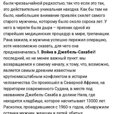
были чрезвычайной редкостью; так что если это так,
это действительно уникальная находка. Как бы там ни
было, наибольшее внимание привлёк скелет самого
старого мужчины, которому было около сорока лет. У
него в черепе была дыра – признак одной из
старейших медицинских процедур в мире, трепанации.
Рана зажила, и мужчина успешно пережил операцию,
хотя невозможно сказать, для чего она
предназначалась.
1. Война в Джебель-Сахабе
И
последний, но не менее важный пункт: мы
возвращаемся к самому началу, к тому, что, возможно,
является самым древним известным
крупномасштабным конфликтом в истории
человечества. Он произошёл в Северной Африке, на
территории современного Судана, в месте под
названием Джебель-Сахаба в долине Нила, где
находится кладбище, которое насчитывает 13000 лет.
Раскопки, проводившиеся с 1960-х годов, обнаружили
останки мужчин, женщин и детей, убитых