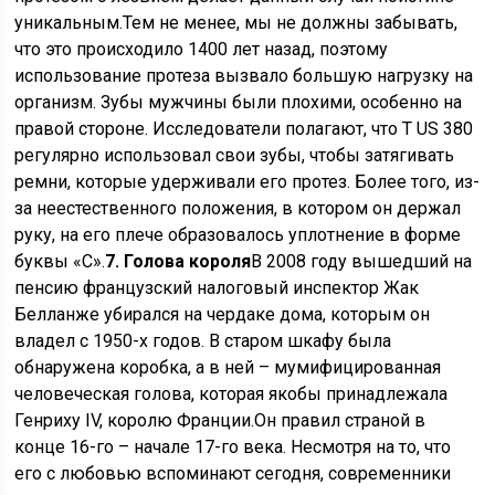
уникальным.Тем не менее, мы не должны забывать,
что это происходило 1400 лет назад, поэтому
использование протеза вызвало большую нагрузку на
организм. Зубы мужчины были плохими, особенно на
правой стороне. Исследователи полагают, что T US 380
регулярно использовал свои зубы, чтобы затягивать
ремни, которые удерживали его протез. Более того, из-
за неестественного положения, в котором он держал
руку, на его плече образовалось уплотнение в форме
буквы «С».
7. Голова короля
В 2008 году вышедший на
пенсию французский налоговый инспектор Жак
Белланже убирался на чердаке дома, которым он
владел с 1950-х годов. В старом шкафу была
обнаружена коробка, а в ней – мумифицированная
человеческая голова, которая якобы принадлежала
Генриху IV, королю Франции.Он правил страной в
конце 16-го – начале 17-го века. Несмотря на то, что
его с любовью вспоминают сегодня, современники