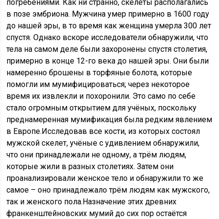
погребениями. Как ни странно, скелеты располагались
в позе эмбриона. Мужчина умер примерно в 1600 году
до нашей эры, в то время как женщина умерла 300 лет
спустя. Однако вскоре исследователи обнаружили, что
тела на самом деле были захоронены спустя столетия,
примерно в конце 12-го века до нашей эры. Они были
намеренно брошены в торфяные болота, которые
помогли им мумифицироваться; через некоторое
время их извлекли и похоронили. Это само по себе
стало огромным открытием для учёных, поскольку
преднамеренная мумификация была редким явлением
в Европе.Исследовав все кости, из которых состоял
мужской скелет, учёные с удивлением обнаружили,
что они принадлежали не одному, а трём людям,
которые жили в разных столетиях. Затем они
проанализировали женское тело и обнаружили то же
самое – оно принадлежало трём людям как мужского,
так и женского пола.Назначение этих древних
франкенштейновских мумий до сих пор остаётся