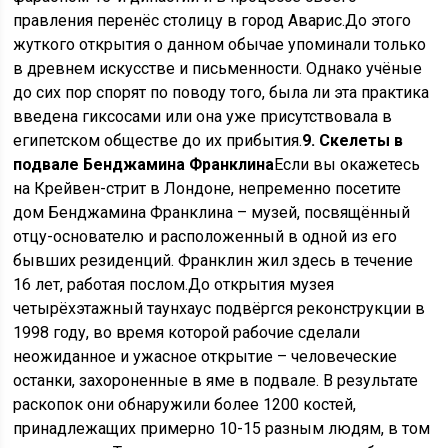
правления перенёс столицу в город Аварис.До этого
жуткого открытия о данном обычае упоминали только
в древнем искусстве и письменности. Однако учёные
до сих пор спорят по поводу того, была ли эта практика
введена гиксосами или она уже присутствовала в
египетском обществе до их прибытия.
9. Скелеты в
подвале Бенджамина Франклина
Если вы окажетесь
на Крейвен-стрит в Лондоне, непременно посетите
дом Бенджамина Франклина – музей, посвящённый
отцу-основателю и расположенный в одной из его
бывших резиденций. Франклин жил здесь в течение
16 лет, работая послом.До открытия музея
четырёхэтажный таунхаус подвёргся реконструкции в
1998 году, во время которой рабочие сделали
неожиданное и ужасное открытие – человеческие
останки, захороненные в яме в подвале. В результате
раскопок они обнаружили более 1200 костей,
принадлежащих примерно 10-15 разным людям, в том