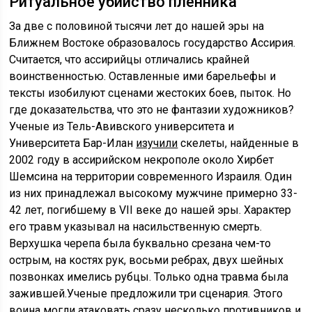
Ритуальное убийство пленника
За две с половиной тысячи лет до нашей эры на
Ближнем Востоке образовалось государство Ассирия.
Считается, что ассирийцы отличались крайней
воинственностью. Оставленные ими барельефы и
тексты изобилуют сценами жестоких боев, пыток. Но
где доказательства, что это не фантазии художников?
Ученые из Тель-Авивского университета и
Университета Бар-Илан
изучили
скелеты, найденные в
2002 году в ассирийском некрополе около Хирбет
Шемсина на территории современного Израиля. Один
из них принадлежал высокому мужчине примерно 33-
42 лет, погибшему в VII веке до нашей эры. Характер
его травм указывал на насильственную смерть.
Верхушка черепа была буквально срезана чем-то
острым, на костях рук, восьми ребрах, двух шейных
позвонках имелись рубцы. Только одна травма была
зажившей.Ученые предложили три сценария. Этого
воина могли атаковать сразу несколько противников и