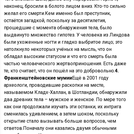
наконец, бросили в болото лицом вниз. Кто-то сильно
желал его смерти.Кем именно был преступник,
остаётся загадкой, поскольку за десятилетия,
прошедшие с момента обнаружения тела, было
выдвинуто множество гипотез. У человека из Линдова
были ухоженные ногти и гладко выбритое лицо; это
натолкнуло некоторых учёных на мысль, что он
обладал высоким статусом и что его смерть была
частью человеческого жертвоприношения. Есть даже
те, кто считает, что он пошёл на это добровольно.
4.
Франкенштейновские мумии
Ещё в 2001 году
археологи, проводившие раскопки на месте,
называемом Кладх-Халлан, в Шотландии, обнаружили
два древних тела – мужское и женское. По мере того
как они продолжали изучать эти останки, их интрига
сменилась удивлением, а затем шоком, поскольку
открытие стало вызывать больше вопросов, чем
ответов.Поначалу они казались двумя обычными