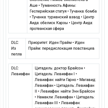
Аше • Туманность Афины:
Гесперийская статуя • Тучанка: бомба
• Тучанка: турианский взвод • Центр
Аида: обелиск Карзы • Центр Аида:
протеанская сфера
DLC:
Приоритет: Иден Прайм • Иден
Из
Прайм: передислокация повстанцев
пепла
DLC:
Цитадель: доктор Брайсон •
Левиафан
Цитадель: Левиафан I •
Левиафан: найти Гарно • Магавид:
Левиафан • Цитадель: Левиафан
II • Левиафан: найти Энн Брайсон
• Намакли: Левиафан • Цитадель:
Левиафан III • Левиафан: