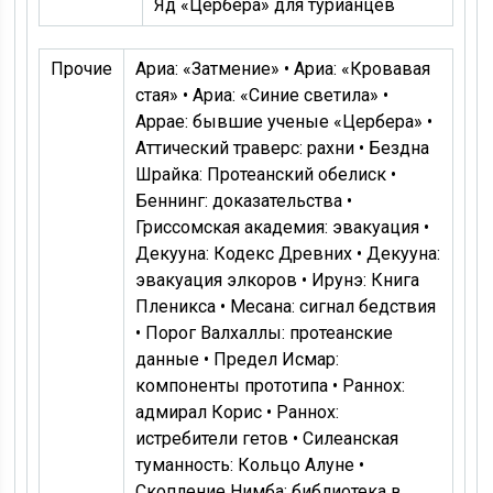
Яд «Цербера» для турианцев
Прочие
Ариа: «Затмение» • Ариа: «Кровавая
стая» • Ариа: «Синие светила» •
Аррае: бывшие ученые «Цербера» •
Аттический траверс: рахни • Бездна
Шрайка: Протеанский обелиск •
Беннинг: доказательства •
Гриссомская академия: эвакуация •
Декууна: Кодекс Древних • Декууна:
эвакуация элкоров • Ирунэ: Книга
Пленикса • Месана: сигнал бедствия
• Порог Валхаллы: протеанcкие
данные • Предел Исмар:
компоненты прототипа • Раннох:
адмирал Корис • Раннох:
истребители гетов • Силеанская
туманность: Кольцо Алуне •
Скопление Нимба: библиотека в