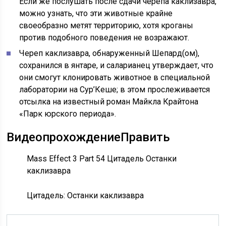
Если же послушать после сдачи черепа каклизавра,
можно узнать, что эти животные крайне
своеобразно метят территорию, хотя кроганы
против подобного поведения не возражают.
Череп каклизавра, обнаруженный Шепард(ом),
сохранился в янтаре, и саларианец утверждает, что
они смогут клонировать животное в специальной
лаборатории на Сур’Кеше; в этом прослеживается
отсылка на известный роман Майкла Крайтона
«Парк юрского периода».
Видеопрохождение
Править
Mass Effect 3 Part 54 Цитадель Останки
каклизавра
Цитадель: Останки каклизавра