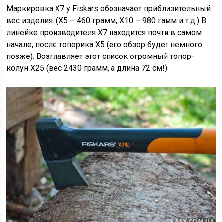
Маркировка X7 у Fiskars обозначает приблизительный
вес изделия. (X5 – 460 грамм, X10 – 980 гамм и т.д.) В
линейке производителя X7 находится почти в самом
начале, после топорика X5 (его обзор будет немного
позже). Возглавляет этот список огромный топор-
колун X25 (вес 2430 грамм, а длина 72 см!)