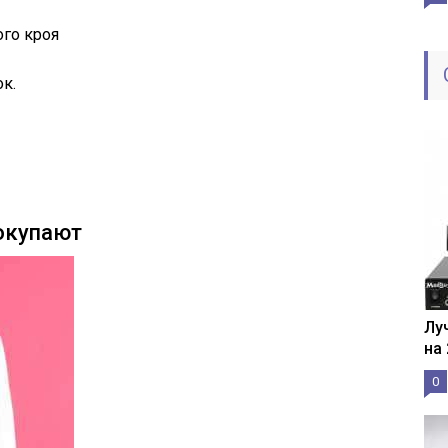
го кроя
ок.
окупают
Лу
на
0