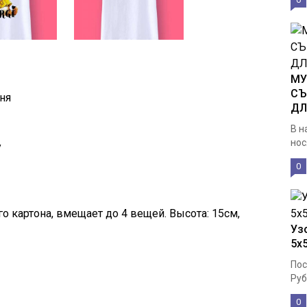
МУ
СЪ
ня
ДЛ
В н
нос
у
0
о картона, вмещает до 4 вещей. Высота: 15см,
Узо
5х
Пос
Руб
0