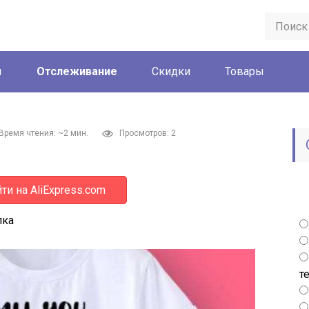
ы
Отслеживание
Скидки
Товары
Время чтения: ~2 мин.
Просмотров: 2
ти на AliExpress.com
лка
т