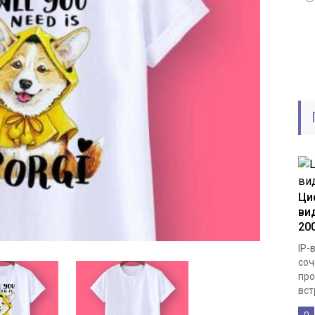
Ци
ви
20
IP-
соч
про
вст
0