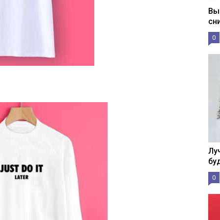
Вы
сн
0
Лу
бу
0