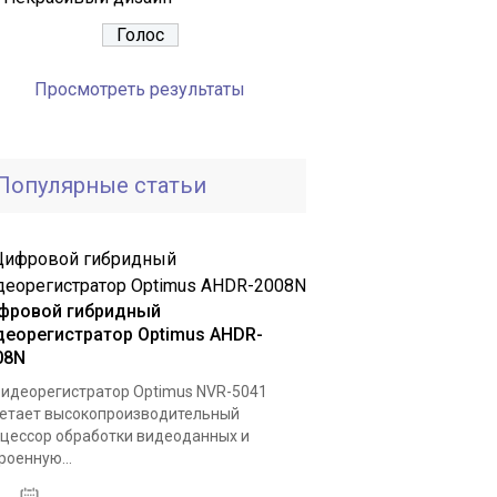
Просмотреть результаты
Популярные статьи
фровой гибридный
деорегистратор Optimus AHDR-
08N
видеорегистратор Optimus NVR-5041
етает высокопроизводительный
цессор обработки видеоданных и
роенную...