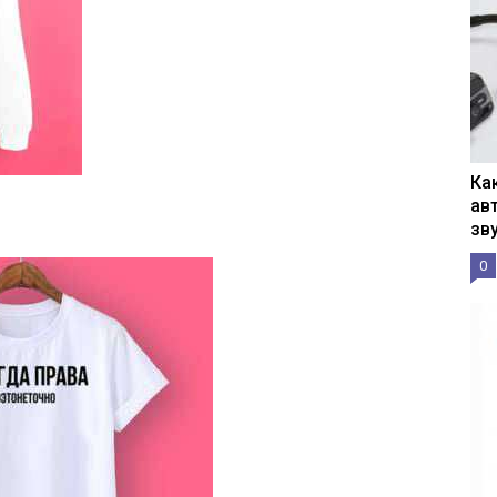
Ка
ав
зв
0