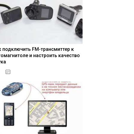
к подключить FM-трансмиттер к
томагнитоле и настроить качество
ука
04.01.2021