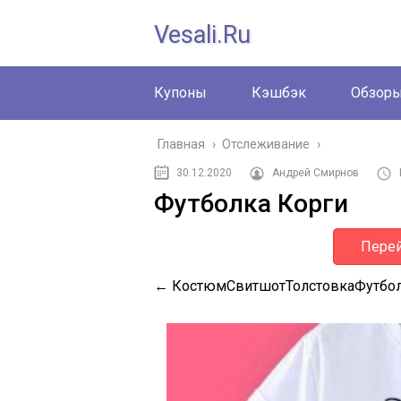
Vesali.ru
Купоны
Кэшбэк
Обзор
Главная
›
Отслеживание
›
30.12.2020
Андрей Смирнов
Футболка Корги
Перей
← КостюмСвитшотТолстовкаФутбо