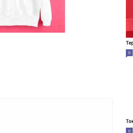
Те
0
То
0