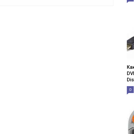
Ка
DV
Dis
0