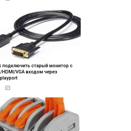
к подключить старый монитор с
I/HDMI/VGA входом через
playport
04.01.2021