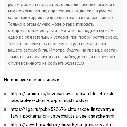
рулем должен сидеть водитель или человек, схожий с
ним по комплекции, опрессована подвеска, а ручной
салонный корректор фар выставлен в положение «0».
Только в этом случае можно гарантировать
стопроцентный результат. Кстати, последний пункт –
одно из обязательных условий при любой регулировке.
Так что не ленитесь проверять, куда светят фары
вашего автомобиля. И тогда, будучи на границе света и
тьмы, вы и сами никогда не заблудитесь, и встречного
с пути истинного не собьете.
5koleso.ru
Используемые источники:
https://farainfo.ru/linzovannaya-optika-chto-eto-kak-
rabotaet-i-v-chem-ee-preimushhestva/
https://1gai.ru/publ/522676-chto-takoe-linzovannye-
fary-i-pochemu-oni-vstrechajutsja-vse-chasche.html
https://www.bmwclub.ru/threads/na-granice-sveta-i-