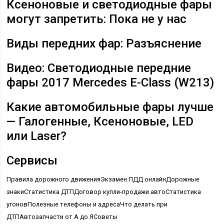
Ксеноновые и светодиодные фары
могут запретить: Пока не у нас
Виды передних фар: Разъяснение
Видео: Светодиодные передние
фары 2017 Mercedes E-Class (W213)
Какие автомобильные фары лучше
— Галогенные, Ксеноновые, LED
или Laser?
Сервисы
Правила дорожного движения
Экзамен ПДД онлайн
Дорожные
знаки
Статистика ДТП
Договор купли-продажи авто
Статистика
угонов
Полезные телефоны и адреса
Что делать при
ДТП
Автозапчасти от А до Я
Советы