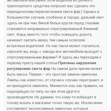
автомобиля или ранее, если водитель встречного
транспортного средства попросит вас сделать это
периодическим переключением света фар.) Однако в
большинстве случаев, особенно в городе, дальний свет
здесь ни при чем. Виной белых кругов перед глазами
становится неправильно отрегулированный ближний
свет. Фара, вместо того чтобы освещать дорогу,
начинает светить вверх, тем самым ослепляя
встречных водителей
.
Но как такое может случиться,
спросите вы, ведь с завода все автомобили выходят с
отрегулированными фарами? И здесь мы переходим к
первому пункту нашей статьи.
Причины нарушения
регулировки света фар
На самом деле причин может
быть масса. Первая – это простая замена лампочки.
Лампы, как известно, от случая к случаю перегорают, и
их приходится заменять. Меняются они, как правило, на
подходящую по типу, но при этом другого
производителя. Не думаем, что кому-то взбредет в
голову искать в магазине точно такую же. Исключение
составляют эксклюзивные лампочки, которые