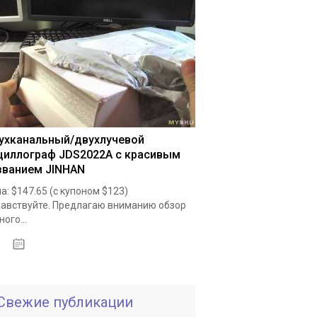
ухканальный/двухлучевой
циллограф JDS2022A с красивым
званием JINHAN
а: $147.65 (с купоном $123)
авствуйте. Предлагаю вниманию обзор
ного...
19.05.2020
Свежие публикации