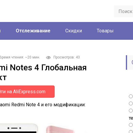
ы
Отслеживание
Скидки
Товары
Время чтения: ~20 мин.
Просмотров: 43
mi Notes 4 Глобальная
кт
ти на AliExpress.com
iaomi Redmi Note 4 и его модификации:
т