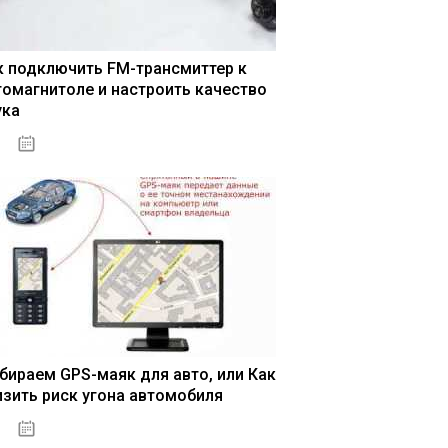
к подключить FM-трансмиттер к
томагнитоле и настроить качество
ука
04.01.2021
бираем GPS-маяк для авто, или Как
изить риск угона автомобиля
04.01.2021