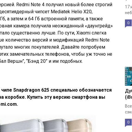
ерсией. Redmi Note 4 получил новый более строгий
17 
есятиядерный чипсет Mediatek Helio X20,
неб
 Гб, а затем и 64 Гб встроенной памяти, а также
0
новная камера получила неожиданный «даунгрейд»
тало существенно лучше. По сути, Xiaomi слегка
ше количество версий и модификаций Redmi Note
путало многих покупателей. Давайте попробуем
этих замечательных телефонов, чтобы уж точно не
ал Вершн”, “Бэнд 20” и им подобных.
а чипе Snapdragon 625 специально обозначается
Ду
 на коробке. Купить эту версию смартфона вы
(iB
-mi.com.
Все
сэк
0