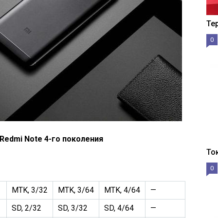
Те
0
Redmi Note 4-го поколения
То
0
MTK, 3/32
MTK, 3/64
MTK, 4/64
—
SD, 2/32
SD, 3/32
SD, 4/64
—