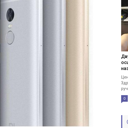
Дв
ос
на
Цен
Здр
руч
0