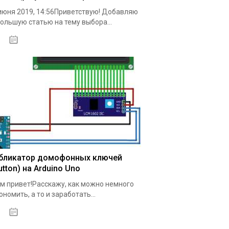
июня 2019, 14:56Приветствую! Добавляю
ольшую статью на тему выбора...
18.05.2020
бликатор домофонных ключей
utton) на Arduino Uno
м привет!Расскажу, как можно немного
ономить, а то и заработать...
19.05.2020