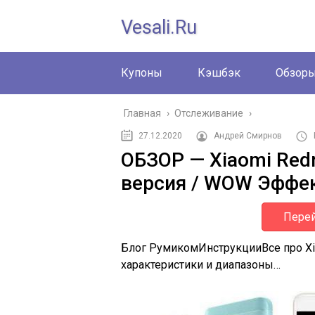
Vesali.ru
Купоны
Кэшбэк
Обзор
Главная
›
Отслеживание
›
27.12.2020
Андрей Смирнов
ОБЗОР — Xiaomi Red
версия / WOW Эффе
Перей
Блог Румиком
Инструкции
Все про X
характеристики и диапазоны…