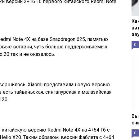
жи версии 2+16 Гб первого китайского Redmi Note
Ка
ав
зв
dmi Note 4X на базе Snapdragon 625, памятью
0
тиковые вставки, чуть больше поддерживаемых
d 20 так и не оказалось.
свершилось. Xiaomi представила новую версию
ке есть тайваньская, сингапурская и малазийская
 20.
Вы
сн
 китайскую версию Redmi Note 4X на 4+64 Гб с
0
elio X20. Таким образом, версии фаблета с 4+64