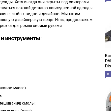
дежды. Хотя иногда они скрыты под свитерами
таваться важной деталью повседневной одежды.
зине, любых видов и дизайнов. Мы хотим
альную дизайнерскую вещь. Итак, представляем
ряжка для ремня своими руками.
и инструменты:
Ка
DV
Dis
0
рковое масло);
а;
мешивания) смолы;
ния смолы (клея).