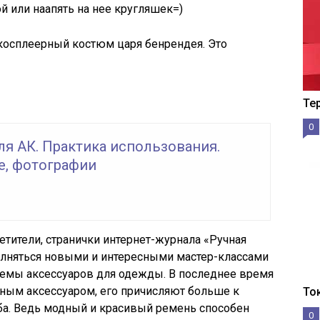
й или наапять на нее кругляшек=)
е косплеерный костюм царя бенрендея. Это
Те
0
я АК. Практика использования.
е, фотографии
етители, странички интернет-журнала «Ручная
олняться новыми и интересными мастер-классами
темы аксессуаров для одежды. В последнее время
ьным аксессуаром, его причисляют больше к
То
а. Ведь модный и красивый ремень способен
0