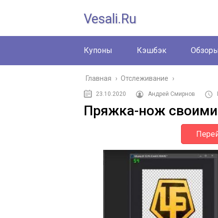
Vesali.ru
Купоны
Кэшбэк
Обзор
Главная
›
Отслеживание
›
23.10.2020
Андрей Смирнов
Пряжка-нож своими 
Перей