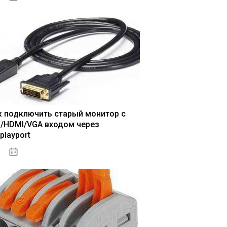
к подключить старый монитор с
I/HDMI/VGA входом через
playport
04.01.2021