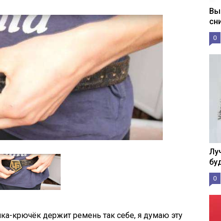
Вы
сн
0
Лу
бу
0
чка-крючёк держит ремень так себе, я думаю эту