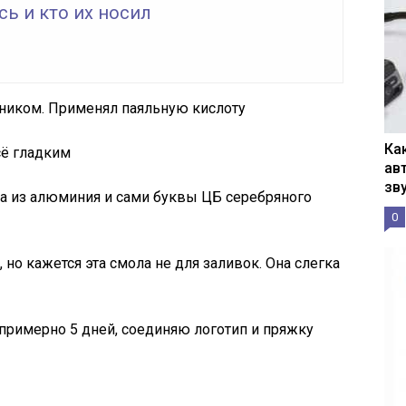
ь и кто их носил
ьником. Применял паяльную кислоту
Ка
сё гладким
ав
зв
ка из алюминия и сами буквы ЦБ серебряного
0
но кажется эта смола не для заливок. Она слегка
примерно 5 дней, соединяю логотип и пряжку