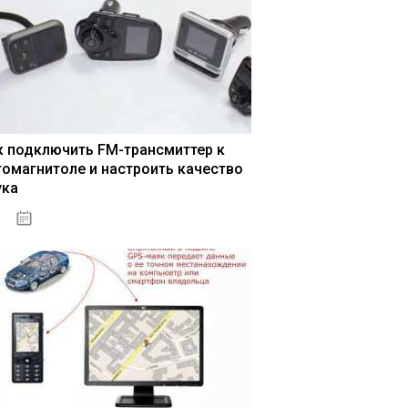
к подключить FM-трансмиттер к
томагнитоле и настроить качество
ука
04.01.2021