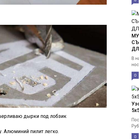
МУ
СЪ
ДЛ
В н
нос
0
Узо
5х
верливаю дырки под лобзик
Пос
Руб
. Алюминий пилит легко.
0