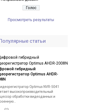
Просмотреть результаты
Популярные статьи
фровой гибридный
деорегистратор Optimus AHDR-
08N
видеорегистратор Optimus NVR-5041
етает высокопроизводительный
цессор обработки видеоданных и
роенную...