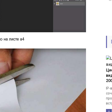
ю на листе а4
Ци
ви
20
IP-
соч
про
вст
0