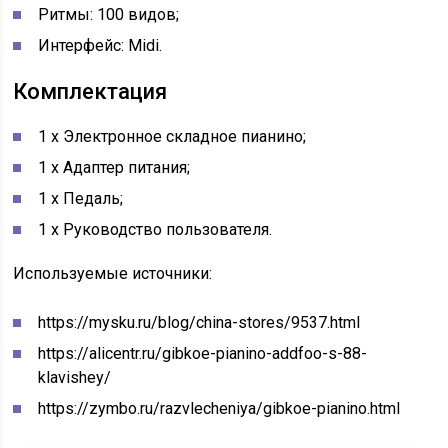
Ритмы: 100 видов;
Интерфейс: Midi.
Комплектация
1 х Электронное складное пианино;
1 х Адаптер питания;
1 х Педаль;
1 х Руководство пользователя.
Используемые источники:
https://mysku.ru/blog/china-stores/9537.html
https://alicentr.ru/gibkoe-pianino-addfoo-s-88-
klavishey/
https://zymbo.ru/razvlecheniya/gibkoe-pianino.html