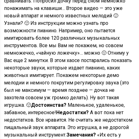
сравнивать. Попросил дочку перед сном немножко
понажимать на клавиши… Второе видео — это уже
новый аппарат и немного известных мелодий 🙂
Узнали? 🙂 Из инструкции можно узнать про
возможности пианино. Например, оно пытается
имитировать более 120 различных музыкальных
инструментов. Все мы Вам не покажем, но совсем
немножечко, «чайную ложечку»… можно 🙂 Отниму у
Вас еще 2 минутки. В этом хаосе постарались показать
некоторые звуки, которые издает пианино, каких
животных имитирует. Покажем некоторые демо
мелодии и немного покрутим регулировку звука (это
был не максимум — время позднее — дочка не
захотела совсем уж громко делать). Ну вот такая
игрушка. 🙂
Достоинства?
Маленькое, удаленькое,
забавное, интересное!
Недостатки?
А вот пока нет
недостатков. Все нравится. Не считать же недостатком
пищальный звук аппарата. Это игрушка, а не дорогой
музыкальный инструмент.
Замечания?
«Их есть у