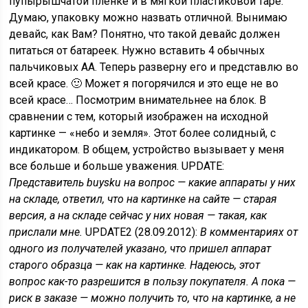
пупырышчатой пленке и в мягкой пластиковой таре.
Думаю, упаковку можно назвать отличной. Вынимаю
девайс, как Вам? Понятно, что такой девайс должен
питаться от батареек. Нужно вставить 4 обычных
пальчиковых AA. Теперь разверну его и представлю во
всей красе. 🙂 Может я погорячился и это еще не во
всей красе… Посмотрим внимательнее на блок. В
сравнении с тем, который изображен на исходной
картинке — «небо и земля». Этот более солидный, с
индикатором. В общем, устройство вызывает у меня
все больше и больше уважения. UPDATE:
Представитель buysku на вопрос — какие аппараты у них
на складе, ответил, что на картинке на сайте — старая
версия, а на складе сейчас у них новая — такая, как
прислали мне.
UPDATE2 (28.09.2012):
В комментариях от
одного из получателей указано, что пришел аппарат
старого образца — как на картинке. Надеюсь, этот
вопрос как-то разрешится в пользу покупателя. А пока —
риск в заказе — можно получить то, что на картинке, а не