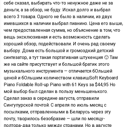
себе сказал, выбирать что-то ненужное даже не за
деньги, а за обзор, не буду. Искал долго и выбрал
всего 3 товара. Одного не было в наличии, из двух
имевшихся в наличии выбрал пианино. Цена его выше,
чем предоставленная сумма, но объяснение в том, что
вещь эксклюзивная и есть возможность сделать
хороший обзор, подействовали. И очень рад своему
выбору. Дома есть большой и громоздкий детский
синтезатор, а тут такая портативная штукенция 🙂 Там
же на сайте присутствует и большой братик этого
музыкального инструмента — отличается бОльшей
ценой и бОльшим количеством клавишSoft Keyboard
Piano Foldable Roll-up Piano with 61 Keys за $44,95 Но
мой выбор был сделан в пользу меньшенького.
Сделал заказ в середине августа, отправили
Сингупурской почтой. С апреля по июль месяц с
посылками, отправленными в Беларусь через эту
почту, творилось безобразие — шли по месяцу-
полтора-два только между странами. Но в августе