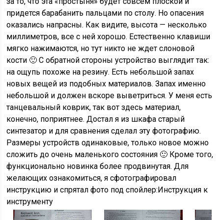
за то, что эта «простыня» будет совсем плоской и
придется барабанить пальцами по столу. Но опасения
оказались напрасны. Как видите, высота — несколько
миллиметров, все с ней хорошо. Естественно клавиши
мягко нажимаются, но тут никто не ждет слоновой
кости 🙂 С обратной стороны устройство выглядит так:
на ощупь похоже на резину. Есть небольшой запах
новых вещей из подобных материалов. Запах именно
небольшой и должен вскоре выветриться. У меня есть
танцевальный коврик, так вот здесь материал,
конечно, поприятнее. Достал я из шкафа старый
синтезатор и для сравнения сделал эту фотографию.
Размеры устройств одинаковые, только новое можно
сложить до очень маленького состояния 🙂 Кроме того,
функционально новинка более продвинутая. Для
желающих ознакомиться, я сфотографировал
инструкцию и спрятал фото под спойлер:Инструкция к
инструменту