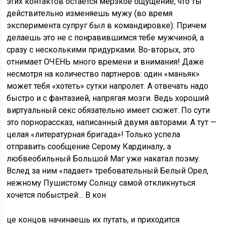
этих контактов остается мерзкое ощущение, что ты
действительно изменяешь мужу (во время
эксперимента супруг был в командировке). Причем
делаешь это не с понравившимся тебе мужчиной, а
сразу с несколькими придурками. Во-вторых, это
отнимает ОЧЕНЬ много времени и внимания! Даже
несмотря на количество партнеров: один «маньяк»
может тебя «хотеть» сутки напролет. А отвечать надо
быстро и с фантазией, напрягая мозги. Ведь хороший
виртуальный секс обязательно имеет сюжет. По сути
это порнорассказ, написанный двумя авторами. А тут —
целая «литературная бригада»! Только успела
отправить сообщение Серому Кардиналу, а
любвеобильный Большой Маг уже накатал поэму.
Вслед за ним «падает» требовательный Белый Орел,
нежному Пушистому Солнцу самой откликнуться
хочется побыстрей… В кон
це концов начинаешь их путать, и приходится