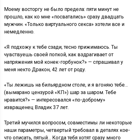
Моему восторгу не было предела: пяти минут не
прошло, как ко мне «посватались» сразу двадцать
мужчин. «Только виртуального секса» хотели все и
немедленно.
«Я подхожу к тебе сзади, тесно прижимаюсь. Ты
чувствуешь своей попкой, как вздрагивает от
напряжения мой конек-горбунок?» — спрашивал у
меня некто Дракон, 42 лет от роду.
«Ты лежишь на бильярдном столе, и я вгоняю тебе…
(вымарано цензурой «
КП
») шар за шаром. Тебе
нравится?» — интересовался «по-доброму»
извращенец Владик 37 лет.
Третий мучился вопросом, совместимы ли некоторые
наши параметры, четвертый требовал в деталях кое-
что описать, пятый… Когда тебя хотят сразу много