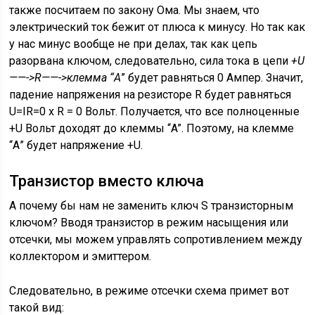
также посчитаем по закону Ома. Мы знаем, что
электрический ток бежит от плюса к минусу. Но так как
у нас минус вообще не при делах, так как цепь
разорвана ключом, следовательно, сила тока в цепи
+U
——->R——->клемма “А
” будет равняться 0 Ампер. Значит,
падение напряжения на резисторе R будет равняться
U=IR=0 х R = 0 Вольт. Получается, что все полноценные
+U Вольт доходят до клеммы “A”. Поэтому, на клемме
“А” будет напряжение +U.
Транзистор вместо ключа
А почему бы нам не заменить ключ S транзисторным
ключом? Вводя транзистор в режим насыщения или
отсечки, мы можем управлять сопротивлением между
коллектором и эмиттером.
Следовательно, в режиме отсечки схема примет вот
такой вид: