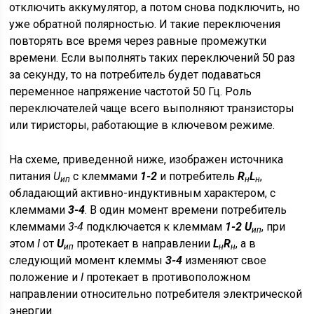
отключить аккумулятор, а потом снова подключить, но
уже обратной полярностью. И такие переключения
повторять все время через равные промежутки
времени. Если выполнять таких переключений 50 раз
за секунду, то на потребитель будет подаваться
переменное напряжение частотой 50 Гц. Роль
переключателей чаще всего выполняют транзисторы
или тиристоры, работающие в ключевом режиме.
На схеме, приведенной ниже, изображен источника
питания
U
с клеммами
1-2
и потребитель
R
L
,
ип
н
н
обладающий активно-индуктивным характером, с
клеммами
3-4
. В один момент времени потребитель
клеммами
3-4
подключается к клеммам
1-2 U
, при
ип
этом
I
от
U
протекает в направлении
L
R
, а в
ип
н
н
следующий момент клеммы
3-4
изменяют свое
положение и
I
протекает в противоположном
направлении относительно потребителя электрической
энергии.