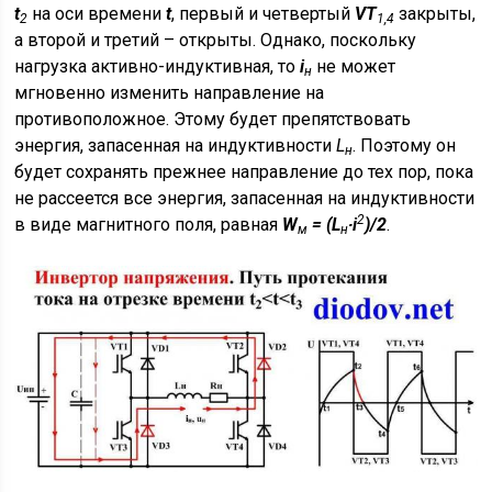
t
на оси времени
t
, первый и четвертый
VT
закрыты,
2
1,4
а второй и третий – открыты. Однако, поскольку
нагрузка активно-индуктивная, то
i
не может
н
мгновенно изменить направление на
противоположное. Этому будет препятствовать
энергия, запасенная на индуктивности
L
. Поэтому он
н
будет сохранять прежнее направление до тех пор, пока
не рассеется все энергия, запасенная на индуктивности
2
в виде магнитного поля, равная
W
= (L
∙i
)/2
.
м
н