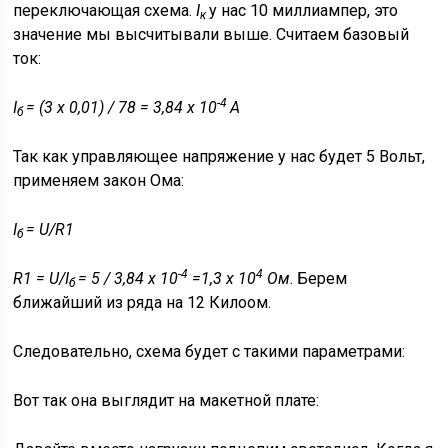
переключающая схема.
I
у нас 10 миллиампер, это
к
значение мы высчитывали выше. Считаем базовый
ток:
-4
I
= (3 х 0,01) / 78 = 3,84 х 10
А
б
Так как управляющее напряжение у нас будет 5 Вольт,
применяем закон Ома:
I
= U/R1
б
-4
4
R1 = U/I
= 5 / 3,84 х 10
=1,3 х 10
Ом
. Берем
б
ближайший из ряда на 12 Килоом.
Следовательно, схема будет с такими параметрами:
Вот так она выглядит на макетной плате: