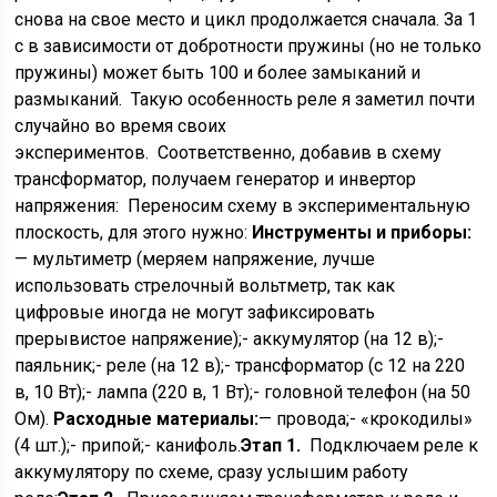
снова на свое место и цикл продолжается сначала. За 1
с в зависимости от добротности пружины (но не только
пружины) может быть 100 и более замыканий и
размыканий. Такую особенность реле я заметил почти
случайно во время своих
экспериментов. Соответственно, добавив в схему
трансформатор, получаем генератор и инвертор
напряжения: Переносим схему в экспериментальную
плоскость, для этого нужно:
Инструменты и приборы:
— мультиметр (меряем напряжение, лучше
использовать стрелочный вольтметр, так как
цифровые иногда не могут зафиксировать
прерывистое напряжение);- аккумулятор (на 12 в);-
паяльник;- реле (на 12 в);- трансформатор (с 12 на 220
в, 10 Вт);- лампа (220 в, 1 Вт);- головной телефон (на 50
Ом).
Расходные материалы:
— провода;- «крокодилы»
(4 шт.);- припой;- канифоль.
Этап 1.
Подключаем реле к
аккумулятору по схеме, сразу услышим работу