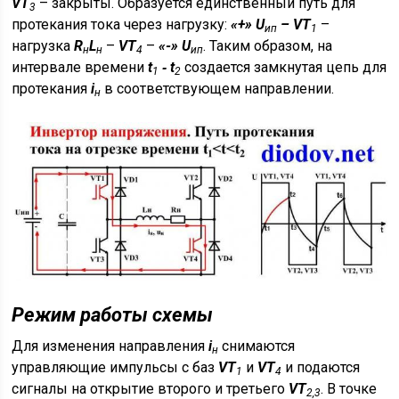
VT
– закрыты. Образуется единственный путь для
3
протекания тока через нагрузку:
«+» U
– VT
–
ип
1
нагрузка
R
L
–
VT
–
«-» U
. Таким образом, на
н
н
4
ип
интервале времени
t
‑ t
создается замкнутая цепь для
1
2
протекания
i
в соответствующем направлении.
н
Режим работы схемы
Для изменения направления
i
снимаются
н
управляющие импульсы с баз
VT
и
VT
и подаются
1
4
сигналы на открытие второго и третьего
VT
. В точке
2,3