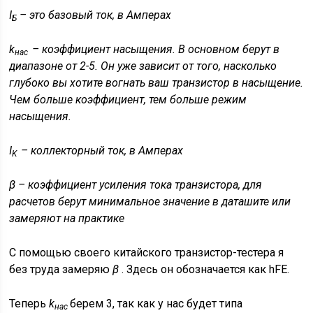
I
– это базовый ток, в Амперах
Б
k
– коэффициент насыщения. В основном берут в
нас
диапазоне от 2-5. Он уже зависит от того, насколько
глубоко вы хотите вогнать ваш транзистор в насыщение.
Чем больше коэффициент, тем больше режим
насыщения.
I
– коллекторный ток, в Амперах
K
β – коэффициент усиления тока транзистора, для
расчетов берут минимальное значение в даташите или
замеряют на практике
С помощью своего китайского транзистор-тестера я
без труда замеряю
β
. Здесь он обозначается как hFE.
Теперь
k
берем 3, так как у нас будет типа
нас