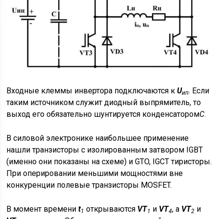
Входные клеммы инвертора подключаются к
U
. Если
ип
таким источником служит диодный выпрямитель, то
выход его обязательно шунтируется конденсатором
C
.
В силовой электронике наибольшее применение
нашли транзисторы с изолированным затвором IGBT
(именно они показаны на схеме) и GTO, IGCT тиристоры.
При оперировании меньшими мощностями вне
конкуренции полевые транзисторы MOSFET.
В момент времени
t
открываются
VT
и
VT
, а
VT
и
1
1
4
2