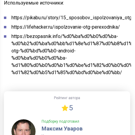
Используемые источники:
https://pikabu.ru/story/15_sposobov_ispolzovaniya_ot
https://lifehacker.ru/ispolzovanie-otg-perexodnika/
https://bezopasnik.info/%d0%ba%d0%b0%d0%ba-
%d0%b2%d0%ba%d0%bb%d1%8e%d1%87%d0%b8%d1%8
otg-%d0%bd%d0%b0-android-
%d0%ba%d0%b0%d0%ba-
%d1%80%d0%b0%d0%b1%d0%be%d1%82%d0%b0%d0%b
%d1%82%d0%b5%d1%85%d0%bd%d0%be%d0%bb/
Рейтинг автора
5
Подборку подготовил
Максим Уваров