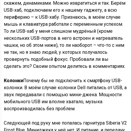
скажем, динамиками. Можно извратиться и так. Берём
USB-хаб, подключаем его к нашему гаджету, а всю
периферию – к USB-хабу. Признаюсь, в моём случае
мышь и клавиатура работали с переменным успехом.
То ли USB-хаб у меня слишком мудрёный (кроме
нескольких USB-портов в него встроен и нагреватель
чашки, но об этом ниже), то ли наоборот – что-то с ним
не так, но я знаю людей, у которых получалось
провернуть подобный фокус. Пробовали ли вы
сделать это? Своим опытом делитесь в комментариях.
Колонки
Почему бы не подключить к смартфону USB-
колонки. В моём случае колонки Dell питались от USB, а
звук передавали с помощью мини-джека. Мощности
мобильного USB им вполне хватало, музыка
воспроизводилась без проблем.
Следующей под руку мне попалась гарнитура Siberia V2
Frost Blue. Миниджека у неё нет. И питание, и передачу