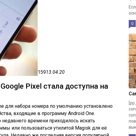
Есл
осн
0
159
13.04.20
oogle Pixel стала доступна на
Са
[pp
e для набора номера по умолчанию установлено
con
йства, входящие в программу Android One.
con
о недавнего времени приходилось искать
пов
вык
ы или пользоваться утилитой Magisk для её
ступа. Недавно же последняя версия популярной