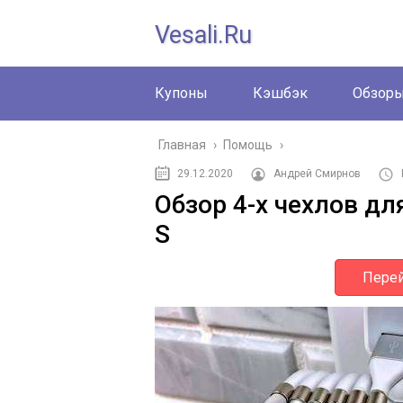
Vesali.ru
Купоны
Кэшбэк
Обзор
Главная
›
Помощь
›
29.12.2020
Андрей Смирнов
Обзор 4-х чехлов дл
S
Перей