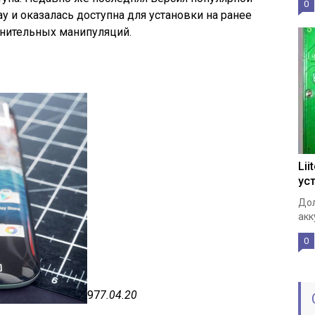
0
ay и оказалась доступна для установки на ранее
нительных манипуляций.
Lii
ус
Дол
акк
0
97
7.04.20