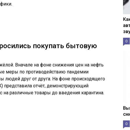
афики.
Ка
ав
зв
0
бросились покупать бытовую
жёлой. Вначале на фоне снижения цен на нефть
нные меры по противодействию пандемии
ы людей друг от друга. На фоне происходящего
fK) представила отчёт, демонстрирующий
 на различные товары до введения карантина.
Вы
сн
0