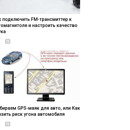
к подключить FM-трансмиттер к
томагнитоле и настроить качество
ука
04.01.2021
бираем GPS-маяк для авто, или Как
изить риск угона автомобиля
04.01.2021