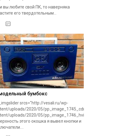
и вы любите свой ПК, то наверняка
астите его твердотельным...
19.05.2020
модельный бумбокс
_imgslider srcs="http://vesali.ru/wp-
tent/uploads/2020/05/pp_image_1745_cdrxecxjgtFB0EMMLGQBCIZ1Y.R
tent/uploads/2020/05/pp_image_1746_hvid70jc4tF1ICWHTGQBCJ12R
ерхность этого окошка я вывел кнопки и
лючатели....