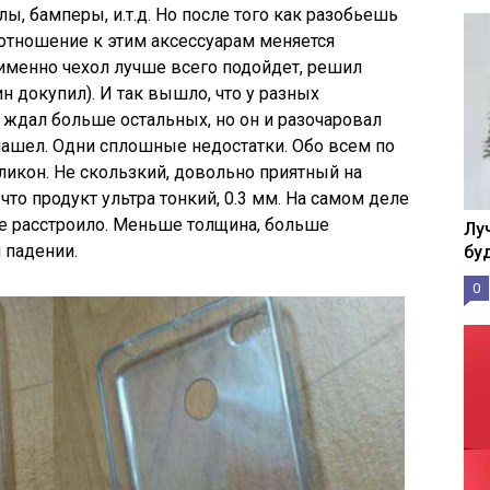
, бамперы, и.т.д. Но после того как разобьешь
отношение к этим аксессуарам меняется
 именно чехол лучше всего подойдет, решил
ин докупил). И так вышло, что у разных
л ждал больше остальных, но он и разочаровал
нашел. Одни сплошные недостатки. Обо всем по
ликон. Не скользкий, довольно приятный на
что продукт ультра тонкий, 0.3 мм. На самом деле
не расстроило. Меньше толщина, больше
Лу
 падении.
бу
0