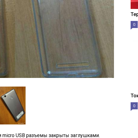
Те
0
То
0
и micro USB разъемы закрыты заглушками.