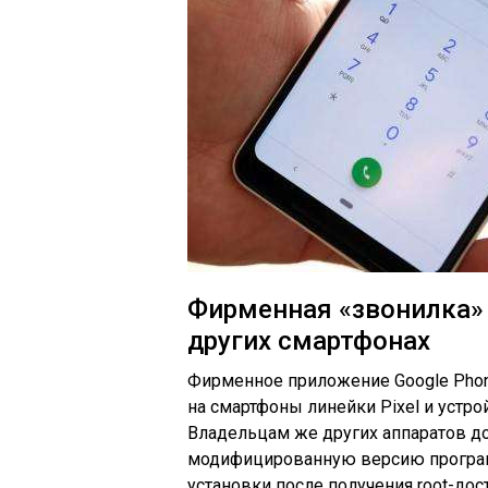
Фирменная «звонилка» G
других смартфонах
Фирменное приложение Google Phon
на смартфоны линейки Pixel и устро
Владельцам же других аппаратов д
модифицированную версию программ
установки после получения root-до