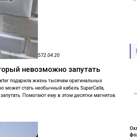
57
2.04.20
который невозможно запутать
rter подарила жизнь тысячам оригинальных
но может стать необычный кабель SuperCalla,
апутать. Помогают ему в этом десятки магнитов.
Ох
фо