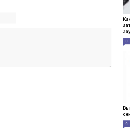
Ка
ав
зв
0
Вы
сн
0