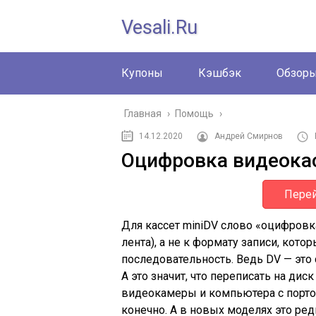
Vesali.ru
Купоны
Кэшбэк
Обзор
Главная
›
Помощь
›
14.12.2020
Андрей Смирнов
Оцифровка видеокас
Перей
Для кассет miniDV слово «оцифровк
лента), а не к формату записи, кот
последовательность. Ведь DV — это 
А это значит, что переписать на ди
видеокамеры и компьютера с портом F
конечно. А в новых моделях это ред