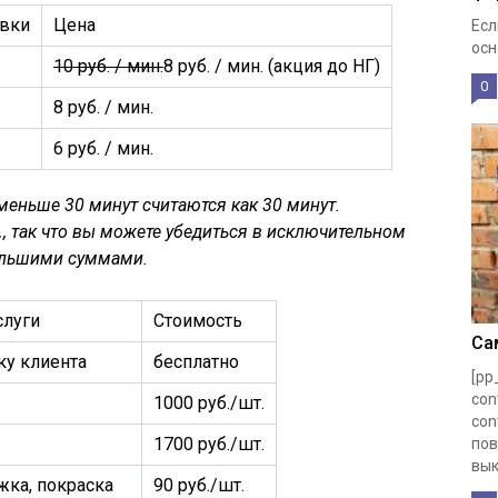
овки
Цена
Есл
осн
10 руб. / мин.
8 руб. / мин. (акция до НГ)
0
8 руб. / мин.
6 руб. / мин.
еньше 30 минут считаются как 30 минут.
.
, так что вы можете убедиться в исключительном
большими суммами.
слуги
Стоимость
Са
ку клиента
бесплатно
[pp
con
1000 руб./шт.
con
1700 руб./шт.
пов
вык
жка, покраска
90 руб./шт.