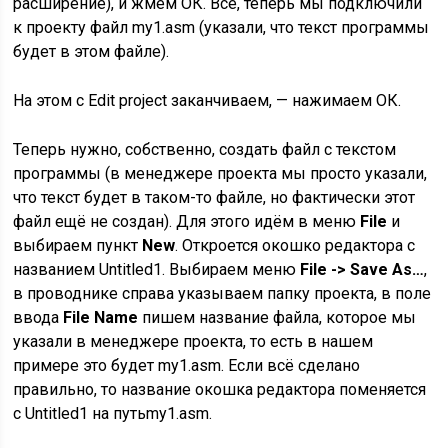
расширение), и жмём ОК. Всё, теперь мы подключили
к проекту файл my1.asm (указали, что текст программы
будет в этом файле).
На этом с Edit project заканчиваем, — нажимаем ОК.
Теперь нужно, собственно, создать файл с текстом
программы (в менеджере проекта мы просто указали,
что текст будет в таком-то файле, но фактически этот
файл ещё не создан). Для этого идём в меню
File
и
выбираем пункт
New
. Откроется окошко редактора с
названием Untitled1. Выбираем меню
File -> Save As…
,
в проводнике справа указываем папку проекта, в поле
ввода
File Name
пишем название файла, которое мы
указали в менеджере проекта, то есть в нашем
примере это будет my1.asm. Если всё сделано
правильно, то название окошка редактора поменяется
с Untitled1 на путьmy1.asm.