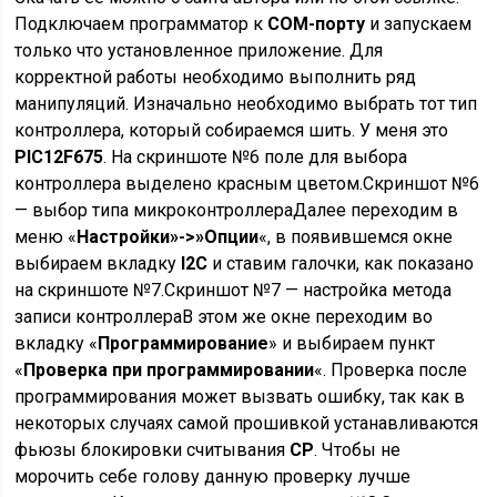
Подключаем программатор к
COM-порту
и запускаем
только что установленное приложение. Для
корректной работы необходимо выполнить ряд
манипуляций. Изначально необходимо выбрать тот тип
контроллера, который собираемся шить. У меня это
PIC12F675
. На скриншоте №6 поле для выбора
контроллера выделено красным цветом.Скриншот №6
— выбор типа микроконтроллераДалее переходим в
меню «
Настройки»->»Опции
«, в появившемся окне
выбираем вкладку
I2C
и ставим галочки, как показано
на скриншоте №7.Скриншот №7 — настройка метода
записи контроллераВ этом же окне переходим во
вкладку «
Программирование
» и выбираем пункт
«
Проверка при программировании
«. Проверка после
программирования может вызвать ошибку, так как в
некоторых случаях самой прошивкой устанавливаются
фьюзы блокировки считывания
СР
. Чтобы не
морочить себе голову данную проверку лучше