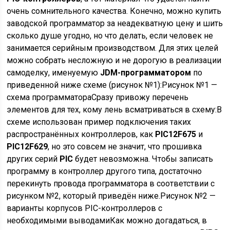
очень сомнительного качества. Конечно, можно купить
заводской программатор за неадекватную цену и шить
сколько душе угодно, но что делать, если человек не
занимается серийным производством. Для этих целей
можно собрать несложную и не дорогую в реализации
самоделку, именуемую
JDM-программатором
по
приведенной ниже схеме (рисунок №1):Рисунок №1 —
схема программатораСразу привожу перечень
элементов для тех, кому лень всматриваться в схему:В
схеме использован пример подключения таких
распространённых контроллеров, как
PIC12F675
и
PIC12F629
, но это совсем не значит, что прошивка
других серий
PIC
будет невозможна. Чтобы записать
программу в контроллер другого типа, достаточно
перекинуть провода программатора в соответствии с
рисунком №2, который приведён ниже.Рисунок №2 —
варианты корпусов PIC-контроллеров с
необходимыми выводамиКак можно догадаться, в