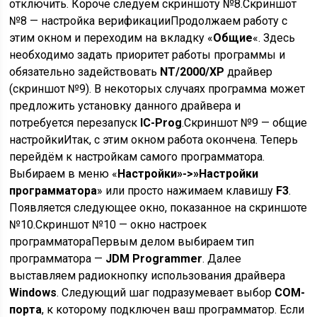
отключить. Короче следуем скриншоту №8.Скриншот
№8 — настройка верификацииПродолжаем работу с
этим окном и переходим на вкладку «
Общие
«. Здесь
необходимо задать приоритет работы программы и
обязательно задействовать
NT/2000/XP
драйвер
(скриншот №9). В некоторых случаях программа может
предложить установку данного драйвера и
потребуется перезапуск
IC-Prog
.Скриншот №9 — общие
настройкиИтак, с этим окном работа окончена. Теперь
перейдём к настройкам самого программатора.
Выбираем в меню «
Настройки»->»Настройки
программатора
» или просто нажимаем клавишу
F3
.
Появляется следующее окно, показанное на скриншоте
№10.Скриншот №10 — окно настроек
программатораПервым делом выбираем тип
программатора —
JDM Programmer
. Далее
выставляем радиокнопку использования драйвера
Windows
. Следующий шаг подразумевает выбор
COM-
порта
, к которому подключен ваш программатор. Если