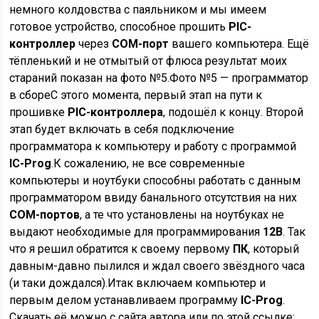
немного колдовства с паяльником и мы имеем
готовое устройство, способное прошить
PIC-
контроллер
через
COM-порт
вашего компьютера. Ещё
тёпленький и не отмытый от флюса результат моих
стараний показан на фото №5.Фото №5 — программатор
в сбореС этого момента, первый этап на пути к
прошивке
PIC-контроллера
, подошёл к концу. Второй
этап будет включать в себя подключение
программатора к компьютеру и работу с программой
IC-Prog
.К сожалению, не все современные
компьютеры и ноутбуки способны работать с данным
программатором ввиду банального отсутствия на них
COM-портов
, а те что установлены на ноутбуках не
выдают необходимые для программирования
12В
. Так
что я решил обратится к своему первому
ПК
, который
давным-давно пылился и ждал своего звёздного часа
(и таки дождался).Итак включаем компьютер и
первым делом устанавливаем программу
IC-Prog
.
Скачать её можно с сайта автора или по этой ссылке: