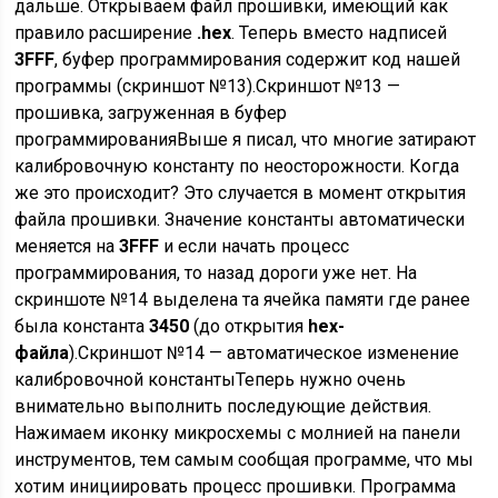
дальше. Открываем файл прошивки, имеющий как
правило расширение
.hex
. Теперь вместо надписей
3FFF
, буфер программирования содержит код нашей
программы (скриншот №13).Скриншот №13 —
прошивка, загруженная в буфер
программированияВыше я писал, что многие затирают
калибровочную константу по неосторожности. Когда
же это происходит? Это случается в момент открытия
файла прошивки. Значение константы автоматически
меняется на
3FFF
и если начать процесс
программирования, то назад дороги уже нет. На
скриншоте №14 выделена та ячейка памяти где ранее
была константа
3450
(до открытия
hex-
файла
).Скриншот №14 — автоматическое изменение
калибровочной константыТеперь нужно очень
внимательно выполнить последующие действия.
Нажимаем иконку микросхемы с молнией на панели
инструментов, тем самым сообщая программе, что мы
хотим инициировать процесс прошивки. Программа