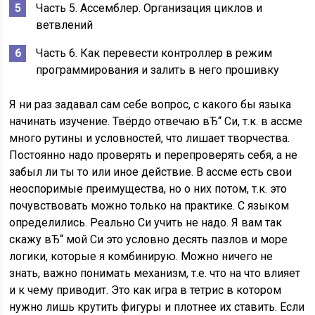
Часть 5. Ассемблер. Организация циклов и
ветвлений
Часть 6. Как перевести контроллер в режим
программирования и залить в него прошивку
Я ни раз задавал сам себе вопрос, с какого бы языка
начинать изучение. Твёрдо отвечаю вЂ“ Си, т.к. в ассме
много рутины и условностей, что лишает творчества.
Постоянно надо проверять и перепроверять себя, а не
забыл ли ты то или иное действие. В ассме есть свои
неоспоримые преимущества, но о них потом, т.к. это
почувствовать можно только на практике. C языком
определились. Реально Си учить не надо. Я вам так
скажу вЂ“ мой Си это условно десять пазлов и море
логики, которые я комбинирую. Можно ничего не
знать, важно понимать механизм, т.е. что на что влияет
и к чему приводит. Это как игра в тетрис в котором
нужно лишь крутить фигуры и плотнее их ставить. Если