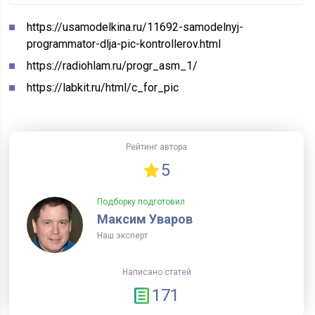
https://usamodelkina.ru/11692-samodelnyj-
programmator-dlja-pic-kontrollerov.html
https://radiohlam.ru/progr_asm_1/
https://labkit.ru/html/c_for_pic
Рейтинг автора
5
Подборку подготовил
Максим Уваров
Наш эксперт
Написано статей
171