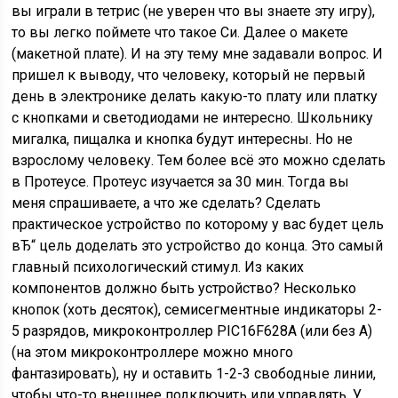
вы играли в тетрис (не уверен что вы знаете эту игру),
то вы легко поймете что такое Си. Далее о макете
(макетной плате). И на эту тему мне задавали вопрос. И
пришел к выводу, что человеку, который не первый
день в электронике делать какую-то плату или платку
с кнопками и светодиодами не интересно. Школьнику
мигалка, пищалка и кнопка будут интересны. Но не
взрослому человеку. Тем более всё это можно сделать
в Протеусе. Протеус изучается за 30 мин. Тогда вы
меня спрашиваете, а что же сделать? Сделать
практическое устройство по которому у вас будет цель
вЂ“ цель доделать это устройство до конца. Это самый
главный психологический стимул. Из каких
компонентов должно быть устройство? Несколько
кнопок (хоть десяток), семисегментные индикаторы 2-
5 разрядов, микроконтроллер PIC16F628A (или без А)
(на этом микроконтроллере можно много
фантазировать), ну и оставить 1-2-3 свободные линии,
чтобы что-то внешнее подключить или управлять. У