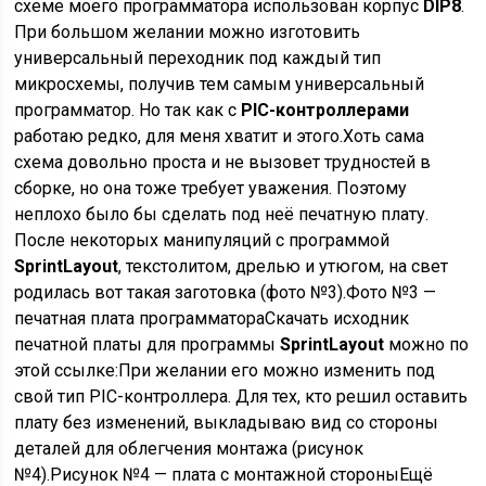
схеме моего программатора использован корпус
DIP8
.
При большом желании можно изготовить
универсальный переходник под каждый тип
микросхемы, получив тем самым универсальный
программатор. Но так как с
PIC-контроллерами
работаю редко, для меня хватит и этого.Хоть сама
схема довольно проста и не вызовет трудностей в
сборке, но она тоже требует уважения. Поэтому
неплохо было бы сделать под неё печатную плату.
После некоторых манипуляций с программой
SprintLayout
, текстолитом, дрелью и утюгом, на свет
родилась вот такая заготовка (фото №3).Фото №3 —
печатная плата программатораСкачать исходник
печатной платы для программы
SprintLayout
можно по
этой ссылке:При желании его можно изменить под
свой тип PIC-контроллера. Для тех, кто решил оставить
плату без изменений, выкладываю вид со стороны
деталей для облегчения монтажа (рисунок
№4).Рисунок №4 — плата с монтажной стороныЕщё