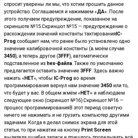
спросит уверены ли мы, что хотим прошить данное
устройство. Соглашаемся и нажимаем «
ДА
«. После
этого получаем предупреждение, показанное на
скриншоте №15.Скриншот №15 — предупреждение о
расхождении значений константы тактирования
IC-
Prog
сообщает нам, что ранее было установлено одно
значение калибровочной константы (в моём случае
3450
), а теперь другое (
3FFF
), автоматически
подставленное из
hex-файла
. Также по умолчанию
предлагается оставить значение
3FFF
. Здесь важно
нажать «
НЕТ
«, чтобы
IC-Prog
во время
программирования вернул нам значение
3450
или то,
что будет у вас. В общем жмём «
НЕТ
» и наблюдаем
следующее окно (скриншот №16).Скриншот №16 —
процесс программированияВ этот период советую
ничего не нажимать и не грузить компьютер другими
задачами. Когда я делал снимок экрана для этой
статьи, то при нажатии на кнопку
Print Screen
вылетела ошибка записи и пришлось проделывать всё