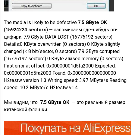
The media is likely to be defective.
7.5 GByte OK
(
15924224 sectors
) — запоминаем где-нибудь эти
цифири. 7.9 GByte DATA LOST (16776192 sectors)
Details:0 KByte overwritten (0 sectors) 0 KByte slightly
changed (< 8 bit/sector, 0 sectors) 7.9 GByte corrupted
(16776192 sectors) 0 KByte aliased memory (0 sectors)
First error at offset: 0x00000001d5fa2000 Expected:
0x00000001d5fa2000 Found: 0x0000000000000000
H2testw version 1.3 Writing speed: 3.97 MByte/s Reading
speed: 10.2 MByte/s H2testw v1.4
Мы видим, что
7.5 GByte OK
— это реальный размер
китайской флешки.