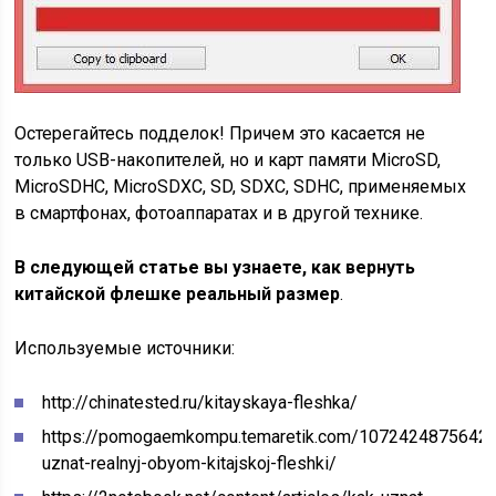
Остерегайтесь подделок! Причем это касается не
только USB-накопителей, но и карт памяти MicroSD,
MicroSDHC, MicroSDXC, SD, SDXC, SDHC, применяемых
в смартфонах, фотоаппаратах и в другой технике.
В следующей статье вы узнаете, как вернуть
китайской флешке реальный размер
.
Используемые источники:
http://chinatested.ru/kitayskaya-fleshka/
https://pomogaemkompu.temaretik.com/1072424875642
uznat-realnyj-obyom-kitajskoj-fleshki/