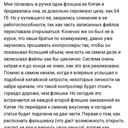
Мне попалась в ручки одна флэшка из Китая и
продавалась она, за довольно скромную цену, как 64
Гб. Но у купившего её, закрались сомнения в ее
работоспособности, так как часть записанных файлов
переставала открываться. Конечно же он был не в
курсе, что наши братья по коммунизму, давно уже
научились прошивать контроллеры так, чтобы он
показывал больший объем, чем есть на самом деле и
записывал файлы как бы циклично. Система очень
хитрая и я до конца не знаю, как это все реализовано.
Помню в самом начале, когда я впервые услышал о
подобной китайской хитрости, некоторые личности на
хабре кричале, что такой контроллер будет стоить
гораздо дороже, чем флешка. Но сегодня это
встречается на каждой второй флешке заказанной из
Китая. Но перейдем к самому вкусному и сегодня
статья будет поделена на две части. Первая о том, как
распознать фальшивку (что даст возможность открыть
диспут на али и вернуть свои деньги), вторая как