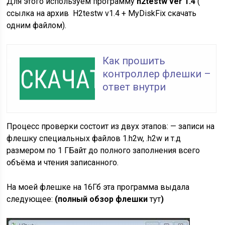
Для этого используем программу
h2testw ver 1.4
(
ссылка на архив H2testw v1.4 + MyDiskFix скачать
одним файлом).
Как прошить
контроллер флешки –
ответ внутри
Процесс проверки состоит из двух этапов: — записи на
флешку специальных файлов 1.h2w, .h2w и т.д
размером по 1 ГБайт до полного заполнения всего
объёма и чтения записанного.
На моей флешке на 16Гб эта программа выдала
следующее:
(полный обзор флешки
тут
)