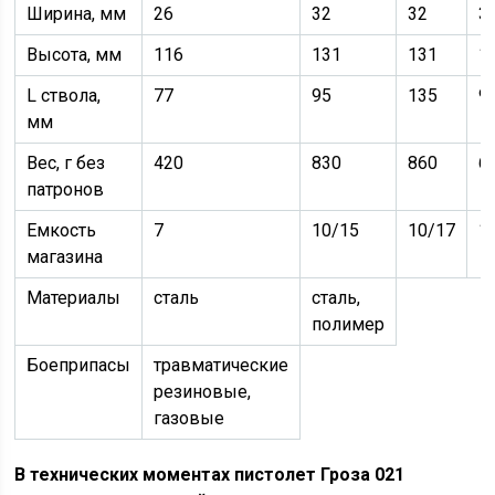
Ширина, мм
26
32
32
3
Высота, мм
116
131
131
1
L ствола,
77
95
135
9
мм
Вес, г без
420
830
860
6
патронов
Емкость
7
10/15
10/17
1
магазина
Материалы
сталь
сталь,
полимер
Боеприпасы
травматические
резиновые,
газовые
В технических моментах пистолет Гроза 021