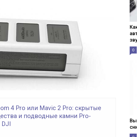
Ка
ав
зв
0
tom 4 Pro или Mavic 2 Pro: скрытые
ества и подводные камни Pro-
Вы
 DJI
сн