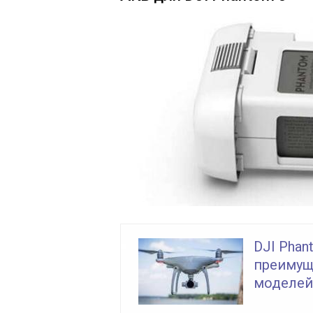
DJI Phan
преимущ
моделей