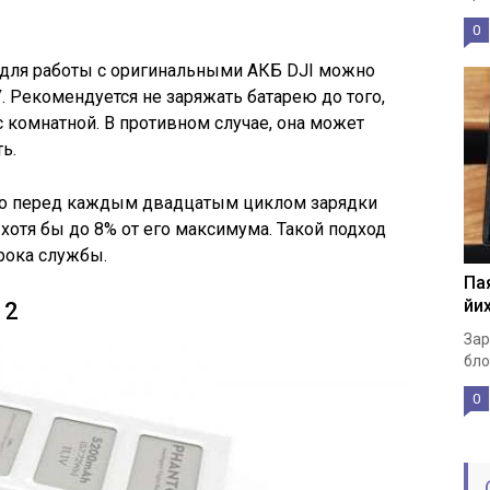
0
 для работы с оригинальными АКБ DJI можно
 Рекомендуется не заряжать батарею до того,
с комнатной. В противном случае, она может
ь.
что перед каждым двадцатым циклом зарядки
хотя бы до 8% от его максимума. Такой подход
рока службы.
Пая
йих
 2
Зар
бло
0