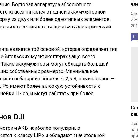
чл
тания. Бортовая аппаратура абсолютного
го класса питается от одной аккумуляторной
One
борку из двух или более однотипных элементов,
> Ж
201
 своего активного вещества в электрический
0
та является той основой, которая определяет тип
требительских мультикоптерах чаще всего
Б. Такие аккумуляторы могут обладать большой
ших собственных размерах. Минимальное
тиевых батарей составляет 2,5 В, номинальное –
и LiPo имеют более высокую устойчивость к
йки Li-Ion, и могут работать при более
Са
ка
нов DJI
Цен
ссмотрим АКБ наиболее популярных
пар
осятся к классу LiPo и обладают значительной
при