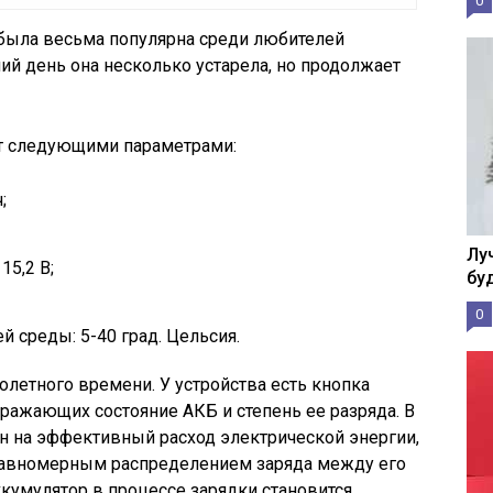
0
 была весьма популярна среди любителей
ий день она несколько устарела, но продолжает
ет следующими параметрами:
;
Лу
15,2 В;
бу
0
 среды: 5-40 град. Цельсия.
олетного времени. У устройства есть кнопка
бражающих состояние АКБ и степень ее разряда. В
н на эффективный расход электрической энергии,
а равномерным распределением заряда между его
ккумулятор в процессе зарядки становится