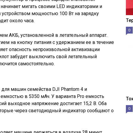
 начинает мигать своими LED индикаторами и
 устройством мощностью 100 Вт на зарядку
Те
дит около часа.
0
ем АКБ, установленной в летательный аппарат.
ем на кнопку питания с удержанием ее в течение
аняет опасность непроизвольной активизации
илот забудет выключить свой летательный
лючится самостоятельно.
о для машин семейства DJI Phantom 4 и
 емкостью в 5350 мАч. У варианта Pro емкость
То
сий выходное напряжение достигает 15,2 В. Оба
0
оторые через светодиодный индикатор сообщают о
воляет машине держаться в воздухе 28 минут.