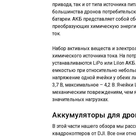
привода, так и от типа источника пи
большинства дронов потребительско
батареи. АКБ представляет собой с
преобразующих химическую энергию
ток.
Набор активных веществ и электроли
химического источника тока. На по
устанавливаются LiPo или LiIon АК
емкостью при относительно неболь
напряжение одной ячейки у обеих ли
3,7 В, максимальное – 4,2 В. Ячейк
механическим повреждениям, чем яче
значительных нагрузках.
Аккумуляторы для дро
В этой части нашего обзора мы ра
квадрокоптеров от DJI. Все они отн