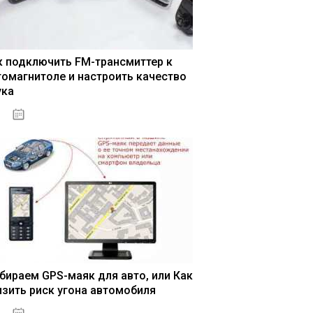
к подключить FM-трансмиттер к
томагнитоле и настроить качество
ука
04.01.2021
бираем GPS-маяк для авто, или Как
изить риск угона автомобиля