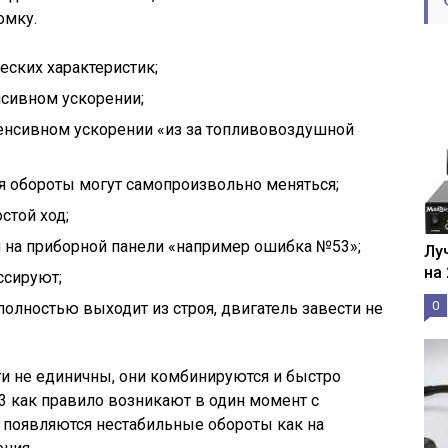
омку.
ских характеристик;
сивном ускорении;
енсивном ускорении «из за топливовоздушной
 обороты могут самопроизвольно меняться;
стой ход;
на приборной панели «например ошибка №53»;
Лу
на
ссируют;
0
олностью выходит из строя, двигатель завести не
и не единичны, они комбинируются и быстро
3 как правило возникают в один момент с
появляются нестабильные обороты как на