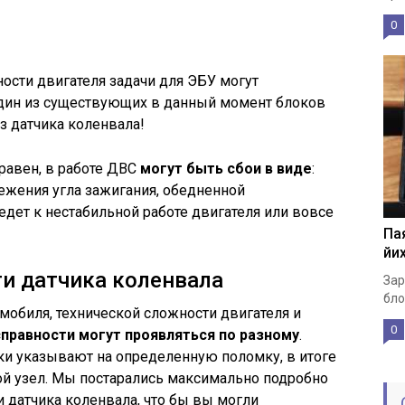
0
ности двигателя задачи для ЭБУ могут
 один из существующих в данный момент блоков
з датчика коленвала!
правен, в работе ДВС
могут быть сбои в виде
:
ежения угла зажигания, обедненной
едет к нестабильной работе двигателя или вовсе
Пая
йих
и датчика коленвала
Зар
бло
омобиля, технической сложности двигателя и
0
правности могут проявляться по разному
.
ки указывают на определенную поломку, в итоге
й узел. Мы постарались максимально подробно
и датчика коленвала, что бы вы могли