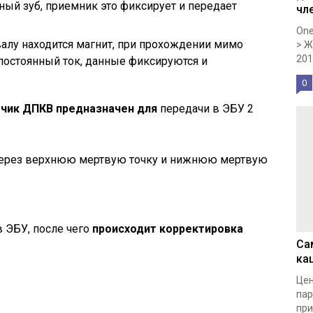
ный зуб, приемник это фиксирует и передает
чл
One
алу находится магнит, при прохождении мимо
> Ж
201
постоянный ток, данные фиксируются и
0
чик ДПКВ предназначен для
передачи в ЭБУ 2
ерез верхнюю мертвую точку и нижнюю мертвую
 ЭБУ, после чего
происходит корректировка
Са
ка
Цен
пар
при