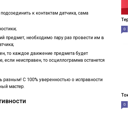
одсоединить к контактам датчика, сама
Те
ностики;
0
й предмет, необходимо пару раз провести им в
атчика;
ен, то каждое движение предмета будет
, если неисправен, то осциллограмма останется
 разным! С 100% уверенностью о исправности
ный мастер.
То
тивности
0