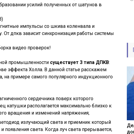
бразовании усилий полученных от шатунов в
В)
гнитные импульсы со шкива коленвала и
. От дпкв зависит синхронизация работы системы
борка видео проверок!
ьной промышленности
существует 3 типа ДПКВ
:
ове эффекта Холла. В данной статье расскажем
а, на примере самого популярного индукционного
агниченного сердечника поверх которого
ец катушки располагается максимально близко к
 его вращения и изменений напряжения;
ветодиод излучающий света и приемник который
Де
и появления света. Когда луч света прерывается,
до