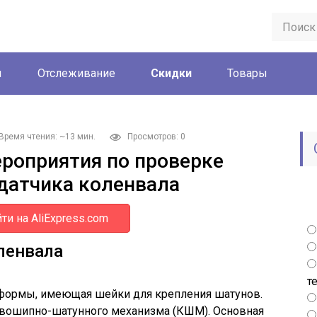
ы
Отслеживание
Скидки
Товары
Время чтения: ~13 мин.
Просмотров: 0
роприятия по проверке
датчика коленвала
ти на AliExpress.com
ленвала
т
 формы, имеющая шейки для крепления шатунов.
ивошипно-шатунного механизма (КШМ). Основная