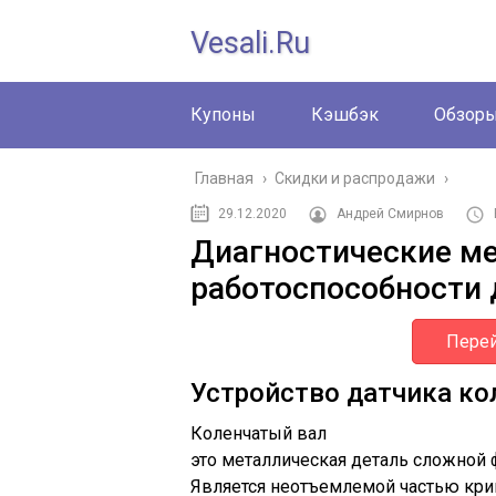
Vesali.ru
Купоны
Кэшбэк
Обзор
Главная
›
Скидки и распродажи
›
29.12.2020
Андрей Смирнов
Диагностические ме
работоспособности 
Перей
Устройство датчика ко
Коленчатый вал
это металлическая деталь сложной
Является неотъемлемой частью кр