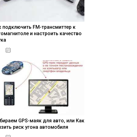
к подключить FM-трансмиттер к
томагнитоле и настроить качество
ука
04.01.2021
бираем GPS-маяк для авто, или Как
изить риск угона автомобиля