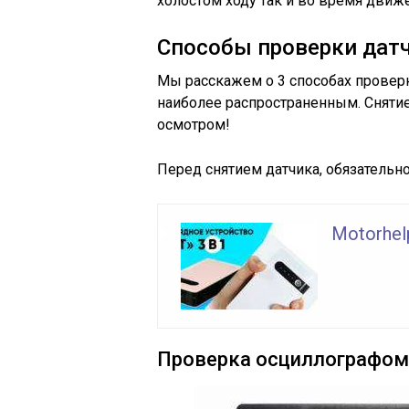
холостом ходу так и во время движ
Способы проверки дат
Мы расскажем о 3 способах проверки
наиболее распространенным. Сняти
осмотром!
Перед снятием датчика, обязательн
Motorhel
Проверка осциллографом