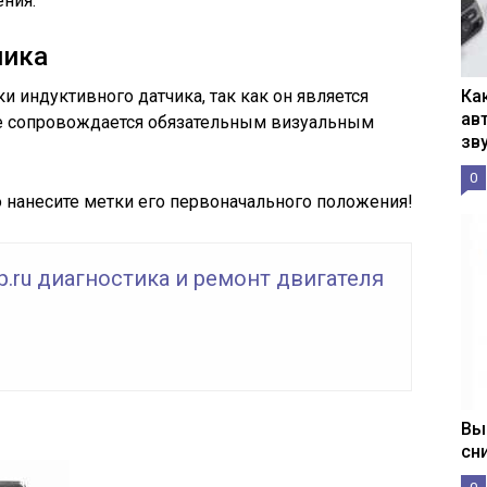
ения.
чика
 индуктивного датчика, так как он является
Ка
ав
е сопровождается обязательным визуальным
зв
0
о нанесите метки его первоначального положения!
p.ru диагностика и ремонт двигателя
Вы
сн