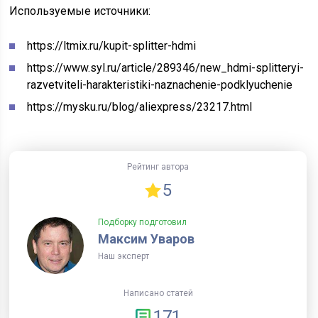
Используемые источники:
https://ltmix.ru/kupit-splitter-hdmi
https://www.syl.ru/article/289346/new_hdmi-splitteryi-
razvetviteli-harakteristiki-naznachenie-podklyuchenie
https://mysku.ru/blog/aliexpress/23217.html
Рейтинг автора
5
Подборку подготовил
Максим Уваров
Наш эксперт
Написано статей
171