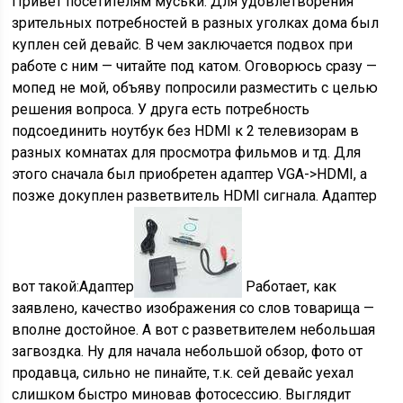
Привет посетителям муськи. Для удовлетворения
зрительных потребностей в разных уголках дома был
куплен сей девайс. В чем заключается подвох при
работе с ним — читайте под катом. Оговорюсь сразу —
мопед не мой, объяву попросили разместить с целью
решения вопроса. У друга есть потребность
подсоединить ноутбук без HDMI к 2 телевизорам в
разных комнатах для просмотра фильмов и тд. Для
этого сначала был приобретен адаптер VGA->HDMI, а
позже докуплен разветвитель HDMI сигнала. Адаптер
вот такой:Адаптер
Работает, как
заявлено, качество изображения со слов товарища —
вполне достойное. А вот с разветвителем небольшая
загвоздка. Ну для начала небольшой обзор, фото от
продавца, сильно не пинайте, т.к. сей девайс уехал
слишком быстро миновав фотосессию. Выглядит