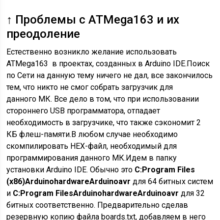
↑ Проблемы с ATMega163 и их
преодоление
Естественно возникло желание использовать
ATMega163 в проектах, созданных в Arduino IDE.Поиск
по Сети на данную тему ничего не дал, все закончилось
тем, что никто не смог собрать загрузчик для
данного МК. Все дело в том, что при использовании
стороннего USB программатора, отпадает
необходимость в загрузчике, что также сэкономит 2
КБ флеш-памяти.В любом случае необходимо
скомпилировать HEX-файл, необходимый для
программирования данного МК.Идем в папку
установки Arduino IDE. Обычно это
C:Program Files
(x86)ArduinohardwareArduinoavr
для 64 битных систем
и
C:Program FilesArduinohardwareArduinoavr
для 32
битных соответственно. Предварительно сделав
резервную копию файла boards.txt, добавляем в него