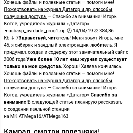
Хочешь файлы и полезные статьи — помоги мне!
Пожертвовать на журнал Датагор и др. способы
получения доступа.
— Спасибо за внимание! Игорь
Котов, учредитель журнала «Датагор»
▼
usbasp_avrdude_prog1.zip
🕗 14/04/19 ⚖️ 384,86
Kb ⇣ 7
Здравствуй, читатель!
Меня зовут Игорь, мне
45, я сибиряк и заядлый электронщик-любитель. Я
придумал, создал и содержу этот замечательный сайт с
2006 года.
Уже более 10 лет наш журнал существует
только на мои средства.
Хорош! Халява кончилась.
Хочешь файлы и полезные статьи — помоги мне!
Пожертвовать на журнал Датагор и др. способы
получения доступа.
— Спасибо за внимание! Игорь
Котов, учредитель журнала «Датагор»
Спасибо за
внимание!
В следующей статье планирую рассказать
о создании паяльной станции
на МК ATMega16/ATMega163.
Камрад, смотри полезняхи!