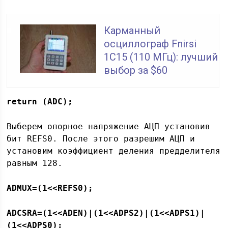
Карманный
осциллограф Fnirsi
1С15 (110 МГц): лучший
выбор за $60
return (ADC);
Выберем опорное напряжение АЦП установив
бит REFS0. После этого разрешим АЦП и
установим коэффициент деления предделителя
равным 128.
ADMUX
=(1<<
REFS
0);
ADCSRA
=(1<<
ADEN
)|(1<<
ADPS
2)|(1<<
ADPS
1)|
(1<<
ADPS
0);