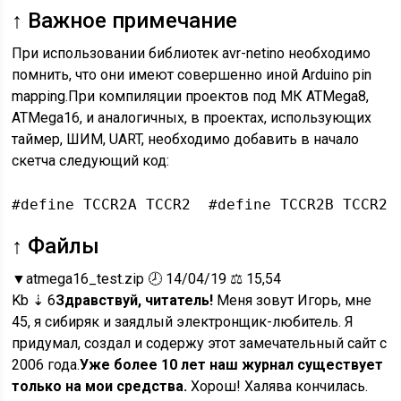
↑ Важное примечание
При использовании библиотек avr-netino необходимо
помнить, что они имеют совершенно иной Arduino pin
mapping.При компиляции проектов под МК ATMega8,
ATMega16, и аналогичных, в проектах, использующих
таймер, ШИМ, UART, необходимо добавить в начало
скетча следующий код:
#define TCCR2A TCCR2  #define TCCR2B TCCR2 
↑ Файлы
▼
atmega16_test.zip
🕗 14/04/19 ⚖️ 15,54
Kb ⇣ 6
Здравствуй, читатель!
Меня зовут Игорь, мне
45, я сибиряк и заядлый электронщик-любитель. Я
придумал, создал и содержу этот замечательный сайт с
2006 года.
Уже более 10 лет наш журнал существует
только на мои средства.
Хорош! Халява кончилась.