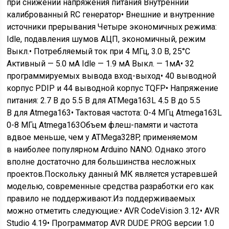
при снижении напряжения питания Внутренний
калиброванный RC генератор• Внешние и внутренние
источники прерывания Четыре экономичных режима:
Idle, подавления шумов АЦП, экономичный, режим
Выкл.• Потребляемый ток при 4 МГц, 3.0 В, 25°С
Активный — 5.0 мА Idle — 1.9 мА Выкл. — 1мА• 32
программируемых вывода вход-выход• 40 выводной
корпус PDIP и 44 выводной корпус TQFP• Напряжение
питания: 2.7 В до 5.5 В для ATMega163L 4.5 В до 5.5
В для Atmega163• Тактовая частота: 0-4 МГц Atmega163L
0-8 МГц Atmega163Объем флеш-памяти и частота
вдвое меньше, чем у ATMega328P, применяемом
в наиболее популярном Arduino NANO. Однако этого
вполне достаточно для большинства несложных
проектов.Поскольку данный МК является устаревшей
моделью, современные средства разработки его как
правило не поддерживают.Из поддерживаемых
можно отметить следующие:• AVR CodeVision 3.12• AVR
Studio 4.19• Программатор AVR DUDE PROG версии 1.0