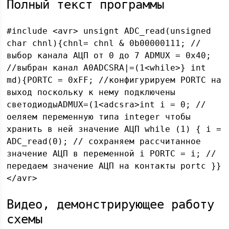
Полный текст программы
#include <avr> unsignt ADC_read(unsigned
char chnl){chnl= chnl & 0b00000111; //
выбор канала АЦП от 0 до 7 ADMUX = 0x40;
//выбран канал A0ADCSRA|=(1<while>} int
md){PORTC = 0xFF; //конфигурируем PORTC на
выход поскольку к нему подключены
светодиодыADMUX=(1<adcsra>int i = 0; //
оеляем переменную типа integer чтобы
хранить в ней значение АЦП while (1) { i =
ADC_read(0); // сохраняем рассчитанное
значение АЦП в переменной i PORTC = i; //
передаем значение АЦП на контакты portc }}
</avr>
Видео, демонстрирующее работу
схемы