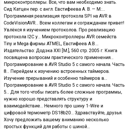
микроконтроллеры. Все, что вам необходимо знать.
Сид Катцен пер. с англ. Евстифеева А. В. — М.:…
Программная реализация протокола SPI на AVR в
CodeVisionAVR…
Всем коллегам и согражданам привет!
Увлёкся я изучением протоколов. Про реализацию
протокола I2C у…
Микроконтроллеры AVR семейств
Tiny и Mega фирмы ATMEL, Евстифеев А.В….
Издательство: Додэка XXI [М.], 560 стр. 2005 г. Книга
посвящена вопросам практического применения…
Програмирование в AVR Studio 5 с самого начала. Часть
8…
Перейдем к изучению встроенных таймеров.
Изучение прерываний и особенно таймеров в…
Програмирование в AVR Studio 5 с самого начала. Часть
5…
Для того чтобы писать более сложные программы,
нужно хорошо представлять структуру и
взаимодействие…
Немного про шину 1-Wire и
цифровой термометр DS18b20…
Здравствуйте, друзья.
Хочу предложить вашему вниманию несколько
простых функций для работы с шиной…