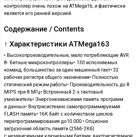
контроллер очень похож на ATMega16, и фактически
является его ранней версией.
Содержание / Contents
↑ Характеристики ATMega163
• Высокопроизводительные, мало потребляющие AVR
8- битные микроконтроллеры• 130 исполняемых
команд, большинство за один машинный такт• 32
рабочих регистра общего назначения• Полностью
статический режим работы• Производительность до 8
MIPS при 8 МГц• Встроенный 2-х тактовый
умножитель• Энергонезависимая память программ
и данных• Внутрисистемно самопрограммируемая
FLASH память• 16К байт с количеством циклов
перепрограммирования до10 000.• Опционно
загрузочная область памяти (256б-2Кб)
с независимыми ключевыми битами, внутрисистемное