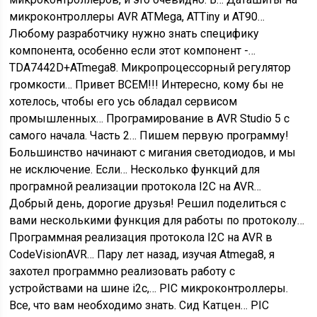
микроконтроллеры AVR ATMega, ATTiny и AT90…
Любому разработчику нужно знать специфику
компонента, особенно если этот компонент -…
TDA7442D+ATmega8. Микропроцессорный регулятор
громкости…
Привет ВСЕМ!!! Интересно, кому бы не
хотелось, чтобы его усь обладал сервисом
промышленных…
Програмирование в AVR Studio 5 с
самого начала. Часть 2…
Пишем первую программу!
Большинство начинают с мигания светодиодов, и мы
не исключение. Если…
Несколько функций для
програмной реализации протокола I2C на AVR…
Добрый день, дорогие друзья! Решил поделиться с
вами несколькими функция для работы по протоколу…
Программная реализация протокола I2C на AVR в
CodeVisionAVR…
Пару лет назад, изучая Atmega8, я
захотел программно реализовать работу с
устройствами на шине i2c,…
PIC микроконтроллеры.
Все, что вам необходимо знать. Сид Катцен…
PIC