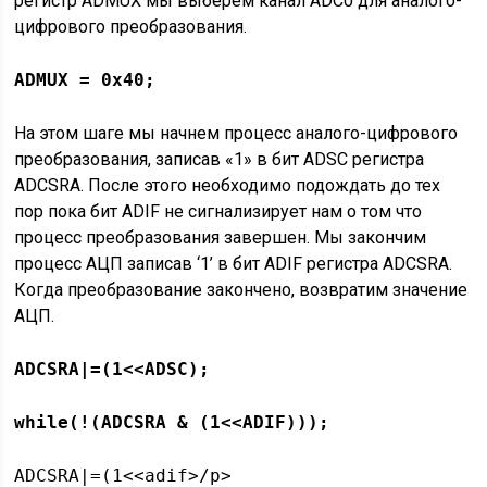
регистр ADMUX мы выберем канал ADC0 для аналого-
цифрового преобразования.
ADMUX = 0x40;
На этом шаге мы начнем процесс аналого-цифрового
преобразования, записав «1» в бит ADSC регистра
ADCSRA. После этого необходимо подождать до тех
пор пока бит ADIF не сигнализирует нам о том что
процесс преобразования завершен. Мы закончим
процесс АЦП записав ‘1’ в бит ADIF регистра ADCSRA.
Когда преобразование закончено, возвратим значение
АЦП.
ADCSRA
|=(1<<
ADSC
);
while
(!(
ADCSRA
& (1<<
ADIF
)));
ADCSRA|=(1<<adif>/p>