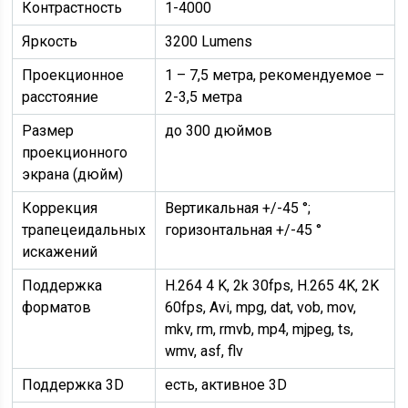
Контрастность
1-4000
Яркость
3200 Lumens
Проекционное
1 – 7,5 метра, рекомендуемое –
расстояние
2-3,5 метра
Размер
до 300 дюймов
проекционного
экрана (дюйм)
Коррекция
Вертикальная +/-45 °;
трапецеидальных
горизонтальная +/-45 °
искажений
Поддержка
H.264 4 K, 2k 30fps, H.265 4K, 2K
форматов
60fps, Avi, mpg, dat, vob, mov,
mkv, rm, rmvb, mp4, mjpeg, ts,
wmv, asf, flv
Поддержка 3D
есть, активное 3D