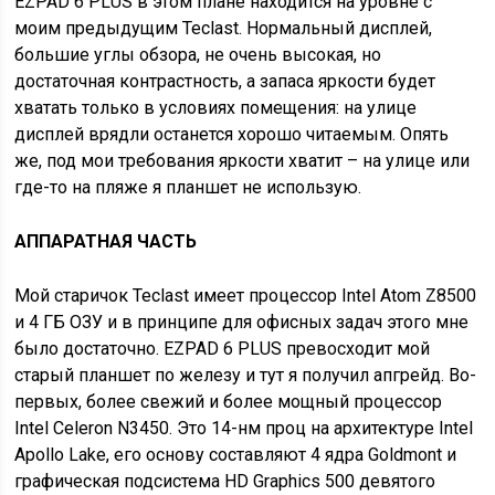
EZPAD 6 PLUS в этом плане находится на уровне с
моим предыдущим Teclast. Нормальный дисплей,
большие углы обзора, не очень высокая, но
достаточная контрастность, а запаса яркости будет
хватать только в условиях помещения: на улице
дисплей врядли останется хорошо читаемым. Опять
же, под мои требования яркости хватит – на улице или
где-то на пляже я планшет не использую.
АППАРАТНАЯ ЧАСТЬ
Мой старичок Teclast имеет процессор Intel Atom Z8500
и 4 ГБ ОЗУ и в принципе для офисных задач этого мне
было достаточно. EZPAD 6 PLUS превосходит мой
старый планшет по железу и тут я получил апгрейд. Во-
первых, более свежий и более мощный процессор
Intel Celeron N3450. Это 14-нм проц на архитектуре Intel
Apollo Lake, его основу составляют 4 ядра Goldmont и
графическая подсистема HD Graphics 500 девятого