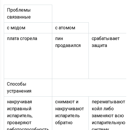
Проблемы
связанные
с модом
с атомом
плата сгорела
пин
срабатывает
продавился
защита
Способы
устранения
накручивая
снимают и
перематывают
исправный
накручивают
койл либо
испаритель,
испаритель
заменяют всю
проверяют
обратно
испарительную
работоспособность
систему