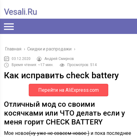
Vesali.ru
Главная
›
Скидки и распродажи
›
03.12.2020
Андрей Смирнов
Время чтения: ~17 мин.
Просмотров: 514
Как исправить check battery
Перейти на AliExpress.com
Отличный мод со своими
косячками или ЧТО делать если у
меня горит CHECK BATTERY
Мое новое
(ну уже не совсем новое )
и пока последнее