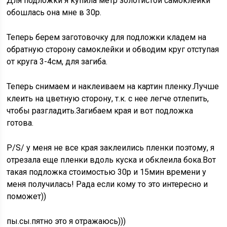
Для подложки я купила метр золотистой самоклейки
обошлась она мне в 30р.
Теперь берем заготовочку для подложки кладем на
обратную сторону самоклейки и обводим круг отступая
от круга 3-4см, для загиба.
Теперь снимаем и наклеиваем на картин пленку.Лучше
клеить на цветную сторону, т.к. с нее легче отлепить,
чтобы разгладить.Загибаем края и вот подложка
готова.
P/S/ у меня не все края заклеились пленки поэтому, я
отрезала еще пленки вдоль куска и обклеила бока.Вот
такая подложка стоимостью 30р и 15мин времени у
меня получилась! Рада если кому то это интересно и
поможет))
пы.сы.пятно это я отражаюсь)))