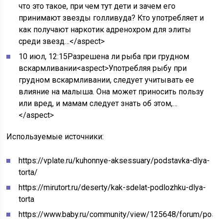
что это такое, при чем тут дети и зачем его
принимают звезды голливуда? Кто употребляет и
как получают наркотик адренохром для элиты
среди звезд…</aspect>
10 июл, 12:15Разрешена ли рыба при грудном
вскармливании<aspect>Употребляя рыбу при
грудном вскармливании, следует учитывать ее
влияние на малыша. Она может приносить пользу
или вред, и мамам следует знать об этом,…
</aspect>
Используемые источники:
https://vplate.ru/kuhonnye-aksessuary/podstavka-dlya-
torta/
https://mirutort.ru/deserty/kak-sdelat-podlozhku-dlya-
torta
https://www.baby.ru/community/view/125648/forum/pos