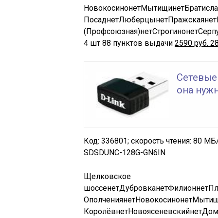
Новокосино
нет
Мытищи
нет
Братисла
Посад
нет
Люберцы
нет
Пражская
нет
(Профсоюзная)
нет
Строгино
нет
Серп
4 шт
88 пунктов выдачи
2590
руб.
2
Сетевые 
она нужн
Код: 336801; скорость чтения: 80 МБ/
SDSDUNC-128G-GN6IN
Щелковское
шоссе
нет
Дубровка
нет
Филион
нет
Пл
Ополчения
нет
Новокосино
нет
Мыти
Королёв
нет
Новоясеневский
нет
Дом