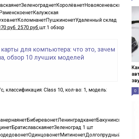
вская
нет
Зеленоград
нет
Королёв
нет
Новоясеневский
нет
До
Раменское
нет
Калужская
ухов
нет
Коломна
нет
Пушкино
нет
Удаленный склад
870
руб.
2570
руб.
шт.
1 обзор
карты для компьютера: что это, зачем
а, обзор 10 лучших моделей
Ка
ав
зв
с, классификация: Class 10, кол-во: 1, модель:
0
анерная
нет
Бибирево
нет
Ленинградка
нет
Бакунинская
нет
Щ
щи
нет
Братиславская
нет
Зеленоград
1 шт
одедово
нет
Одинцово
нет
Митино
нет
Долгопрудный
нет
Обн