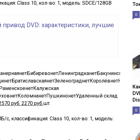
кация: Class 10, кол-во: 1, модель: SDCE/128GB
То
0
 привод DVD: характеристики, лучшие
анерная
нет
Бибирево
нет
Ленинградка
нет
Бакунинская
нет
Щ
щи
нет
Братиславская
нет
Зеленоград
нет
Королёв
нет
Новоясе
Ка
Раменское
нет
Калужская
DV
ухов
нет
Коломна
нет
Пушкино
нет
Удаленный склад
Dis
2570
руб.
2270
руб.
шт.
0
Б/с, классификация: Class 10, кол-во: 1, модель: