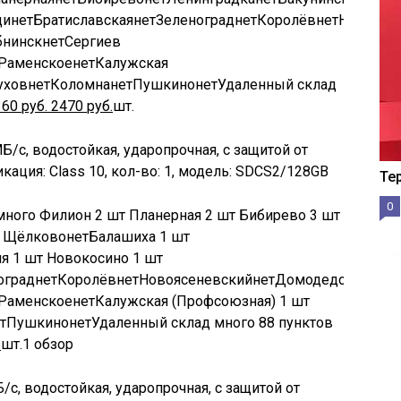
щи
нет
Братиславская
нет
Зеленоград
нет
Королёв
нет
Новоясе
бнинск
нет
Сергиев
Раменское
нет
Калужская
ухов
нет
Коломна
нет
Пушкино
нет
Удаленный склад
360
руб.
2470
руб.
шт.
МБ/с, водостойкая, ударопрочная, с защитой от
кация: Class 10, кол-во: 1, модель: SDCS2/128GB
Те
0
много
Филион
2 шт
Планерная
2 шт
Бибирево
3 шт
т
Щёлково
нет
Балашиха
1 шт
ия
1 шт
Новокосино
1 шт
оград
нет
Королёв
нет
Новоясеневский
нет
Домодедово
нет
О
Раменское
нет
Калужская (Профсоюзная)
1 шт
т
Пушкино
нет
Удаленный склад
много
88 пунктов
.
шт.
1 обзор
Б/с, водостойкая, ударопрочная, с защитой от