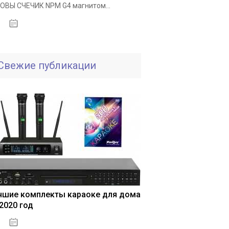
ОВЫ СЧЕЧИК NPM G4 магнитом...
25.11.2020
Свежие публикации
динцово
нет
Митино
нет
Долгопрудный
нет
Обнинск
нет
Серги
чшие комплекты караоке для дома
 2020 год
04.01.2021