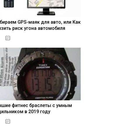
бираем GPS-маяк для авто, или Как
изить риск угона автомобиля
04.01.2021
т
Красногорск
нет
Народного
невский
нет
Домодедово
нет
Одинцово
нет
Митино
нет
Долгоп
чшие фитнес браслеты с умным
дильником в 2019 году
04.01.2021
ёлково
нет
Балашиха
нет
Красногорск
нет
Народного