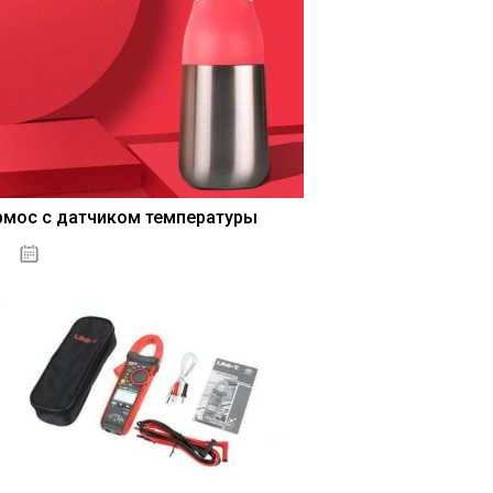
невский
нет
Домодедово
нет
Одинцово
рмос с датчиком температуры
04.01.2021
динцово
нет
Митино
нет
Долгопрудный
нет
Обнинск
нет
Серги