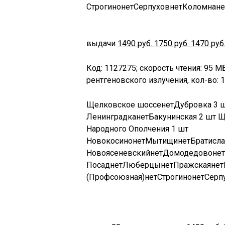
Строгино
нет
Серпухов
нет
Коломна
не
выдачи
1490
руб.
1750
руб.
1470
руб
Код: 1127275; скорость чтения: 95 М
рентгеновского излучения, кол-во:
Щелковское шоссе
нет
Дубровка
3 
Ленинградка
нет
Бакунинская
2 шт
Щ
Народного Ополчения
1 шт
Новокосино
нет
Мытищи
нет
Братисла
Новоясеневский
нет
Домодедово
нет
Посад
нет
Люберцы
нет
Пражская
нет
(Профсоюзная)
нет
Строгино
нет
Серп