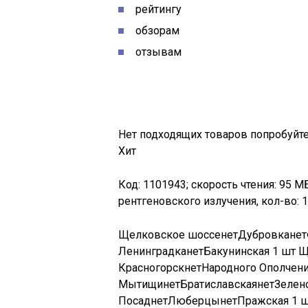
рейтингу
обзорам
отзывам
Нет подходящих товаров попробуйте
Хит
Код: 1101943; скорость чтения: 95 М
рентгеновского излучения, кол-во: 
Щелковское шоссе
нет
Дубровка
нет
Ленинградка
нет
Бакунинская
1 шт
Щ
Красногорск
нет
Народного Ополчен
Мытищи
нет
Братиславская
нет
Зелен
Посад
нет
Люберцы
нет
Пражская
1 