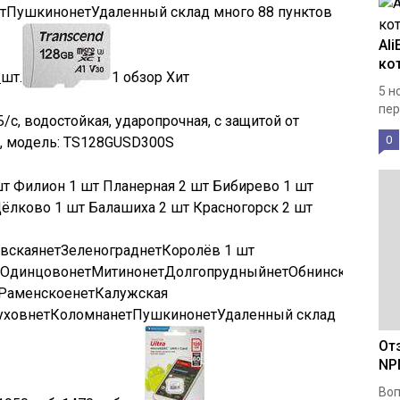
т
Пушкино
нет
Удаленный склад
много
88 пунктов
Al
ко
.
шт.
1 обзор
Хит
5 н
пер
Б/с, водостойкая, ударопрочная, с защитой от
0
 1, модель: TS128GUSD300S
шт
Филион
1 шт
Планерная
2 шт
Бибирево
1 шт
ёлково
1 шт
Балашиха
2 шт
Красногорск
2 шт
вская
нет
Зеленоград
нет
Королёв
1 шт
Одинцово
нет
Митино
нет
Долгопрудный
нет
Обнинск
нет
Серг
Раменское
нет
Калужская
ухов
нет
Коломна
нет
Пушкино
нет
Удаленный склад
От
NP
Во