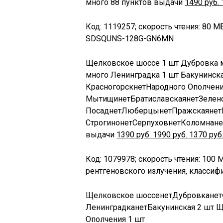
много
88 пунктов выдачи
1490
руб.
Код: 1119257; скорость чтения: 80 МБ
SDSQUNS-128G-GN6MN
Щелковское шоссе
1 шт
Дубровка
много
Ленинградка
1 шт
Бакунинск
Красногорск
нет
Народного Ополчен
Мытищи
нет
Братиславская
нет
Зелен
Посад
нет
Люберцы
нет
Пражская
нет
Строгино
нет
Серпухов
нет
Коломна
не
выдачи
1390
руб.
1990
руб.
1370
руб
Код: 1079978; скорость чтения: 100 
рентгеновского излучения, классифи
Щелковское шоссе
нет
Дубровка
нет
Ленинградка
нет
Бакунинская
2 шт
Щ
Ополчения
1 шт