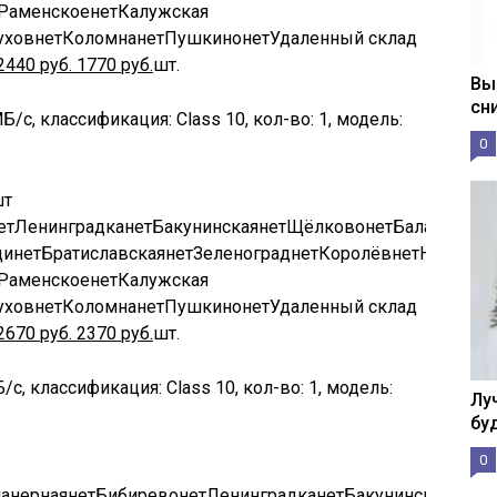
Раменское
нет
Калужская
ухов
нет
Коломна
нет
Пушкино
нет
Удаленный склад
2440
руб.
1770
руб.
шт.
Вы
сн
Б/с, классификация: Class 10, кол-во: 1, модель:
0
шт
ет
Ленинградка
нет
Бакунинская
нет
Щёлково
нет
Балашиха
не
щи
нет
Братиславская
нет
Зеленоград
нет
Королёв
нет
Новоясе
Раменское
нет
Калужская
ухов
нет
Коломна
нет
Пушкино
нет
Удаленный склад
2670
руб.
2370
руб.
шт.
/с, классификация: Class 10, кол-во: 1, модель:
Лу
бу
0
анерная
нет
Бибирево
нет
Ленинградка
нет
Бакунинская
нет
Щ