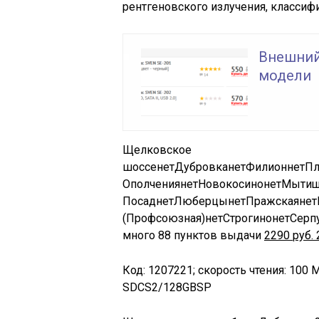
рентгеновского излучения, классифи
Внешний
модели
Щелковское
шоссе
нет
Дубровка
нет
Филион
нет
Пл
Ополчения
нет
Новокосино
нет
Мыти
Посад
нет
Люберцы
нет
Пражская
нет
(Профсоюзная)
нет
Строгино
нет
Серп
много
88 пунктов выдачи
2290
руб.
Код: 1207221; скорость чтения: 100 М
SDCS2/128GBSP