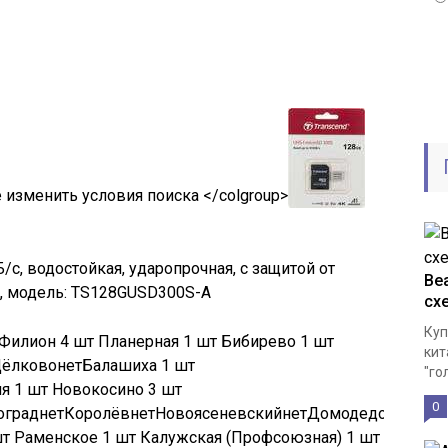
 изменить условия поиска </colgroup>
Б/с, водостойкая, ударопрочная, с защитой от
Bea
1, модель: TS128GUSD300S-A
сх
Куп
Филион
4 шт
Планерная
1 шт
Бибирево
1 шт
кит
ёлково
нет
Балашиха
1 шт
"го
ия
1 шт
Новокосино
3 шт
0
оград
нет
Королёв
нет
Новоясеневский
нет
Домодедово
нет
О
шт
Раменское
1 шт
Калужская (Профсоюзная)
1 шт