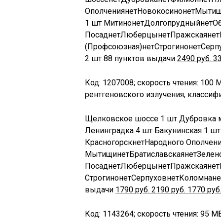
Ополчения
нет
Новокосино
нет
Мыти
1 шт
Митино
нет
Долгопрудный
нет
О
Посад
нет
Люберцы
нет
Пражская
нет
(Профсоюзная)
нет
Строгино
нет
Серп
2 шт
88 пунктов выдачи
2490
руб.
3
Код: 1207008; скорость чтения: 100 
рентгеновского излучения, классифи
Щелковское шоссе
1 шт
Дубровка
Ленинградка
4 шт
Бакунинская
1 ш
Красногорск
нет
Народного Ополчен
Мытищи
нет
Братиславская
нет
Зелен
Посад
нет
Люберцы
нет
Пражская
нет
Строгино
нет
Серпухов
нет
Коломна
не
выдачи
1790
руб.
2190
руб.
1770
руб
Код: 1143264; скорость чтения: 95 М