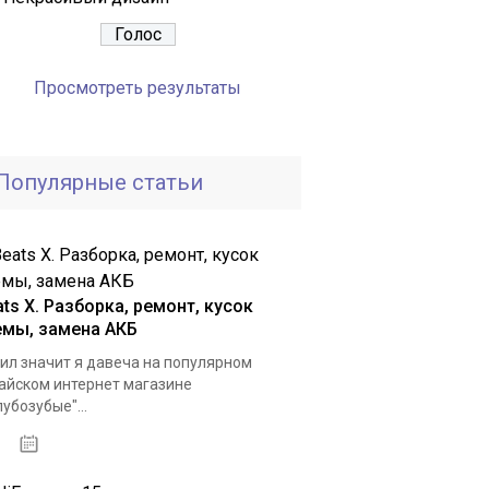
Просмотреть результаты
Популярные статьи
ts X. Разборка, ремонт, кусок
емы, замена АКБ
ил значит я давеча на популярном
айском интернет магазине
лубозубые"...
03.01.2021
динцово
нет
Митино
нет
Долгопрудный
нет
Обнинск
нет
Серги