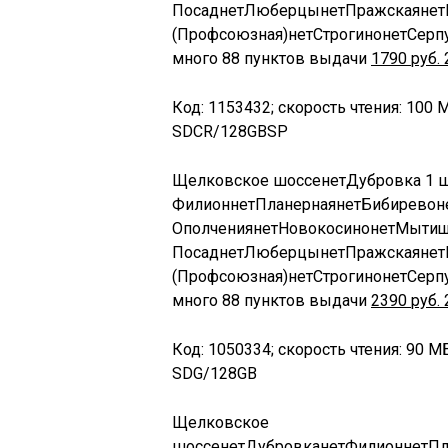
Посад
нет
Люберцы
нет
Пражская
нет
(Профсоюзная)
нет
Строгино
нет
Серп
много
88 пунктов выдачи
1790
руб.
Код: 1153432; скорость чтения: 100 М
SDCR/128GBSP
Щелковское шоссе
нет
Дубровка
1 
Филион
нет
Планерная
нет
Бибирево
н
Ополчения
нет
Новокосино
нет
Мыти
Посад
нет
Люберцы
нет
Пражская
нет
(Профсоюзная)
нет
Строгино
нет
Серп
много
88 пунктов выдачи
2390
руб.
Код: 1050334; скорость чтения: 90 МБ
SDG/128GB
Щелковское
шоссе
нет
Дубровка
нет
Филион
нет
Пл