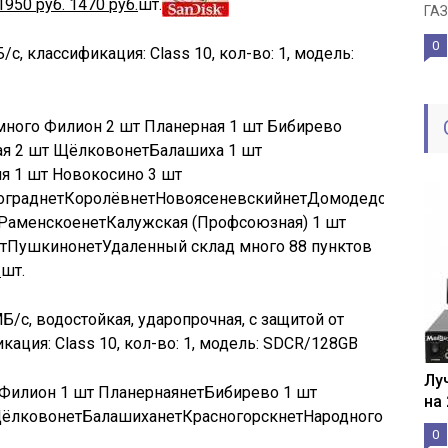
1950
руб.
1470
руб.
шт.
ГАЗ
0
/с, классификация: Class 10, кол-во: 1, модель:
много
Филион
2 шт
Планерная
1 шт
Бибирево
ая
2 шт
Щёлково
нет
Балашиха
1 шт
ия
1 шт
Новокосино
3 шт
оград
нет
Королёв
нет
Новоясеневский
нет
Домодедово
нет
О
Раменское
нет
Калужская (Профсоюзная)
1 шт
т
Пушкино
нет
Удаленный склад
много
88 пунктов
.
шт.
МБ/с, водостойкая, ударопрочная, с защитой от
кация: Class 10, кол-во: 1, модель: SDCR/128GB
Лу
Филион
1 шт
Планерная
нет
Бибирево
1 шт
на
ёлково
нет
Балашиха
нет
Красногорск
нет
Народного
0