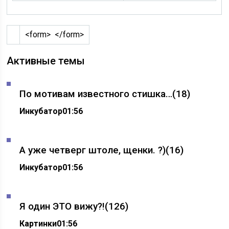
<form> </form>
Активные темы
По мотивам известного стишка…
(18)
Инкубатор
01:56
А уже четверг штоле, щенки. ?)
(16)
Инкубатор
01:56
Я один ЭТО вижу?!
(126)
Картинки
01:56