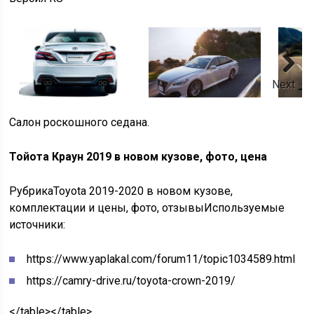
Next
Салон роскошного седана.
Тойота Краун 2019 в новом кузове, фото, цена
Рубрика
Toyota 2019-2020 в новом кузове,
комплектации и цены, фото, отзывы
Используемые
источники:
https://www.yaplakal.com/forum11/topic1034589.html
https://camry-drive.ru/toyota-crown-2019/
</table></table>