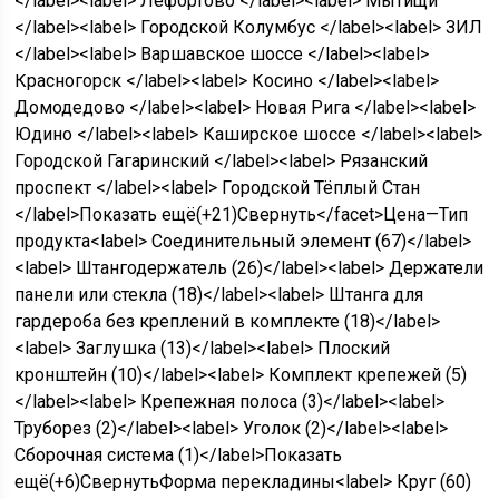
</label><label> Лефортово </label><label> Мытищи
</label><label> Городской Колумбус </label><label> ЗИЛ
</label><label> Варшавское шоссе </label><label>
Красногорск </label><label> Косино </label><label>
Домодедово </label><label> Новая Рига </label><label>
Юдино </label><label> Каширское шоссе </label><label>
Городской Гагаринский </label><label> Рязанский
проспект </label><label> Городской Тёплый Стан
</label>
Показать ещё
(+21)
Свернуть
</facet>Цена—Тип
продукта<label> Соединительный элемент
(
67
)
</label>
<label> Штангодержатель
(
26
)
</label><label> Держатели
панели или стекла
(
18
)
</label><label> Штанга для
гардероба без креплений в комплекте
(
18
)
</label>
<label> Заглушка
(
13
)
</label><label> Плоский
кронштейн
(
10
)
</label><label> Комплект крепежей
(
5
)
</label><label> Крепежная полоса
(
3
)
</label><label>
Труборез
(
2
)
</label><label> Уголок
(
2
)
</label><label>
Сборочная система
(
1
)
</label>
Показать
ещё
(+6)
Свернуть
Форма перекладины<label> Круг
(
60
)