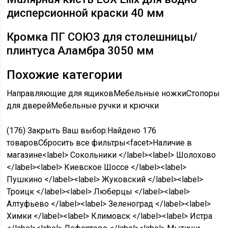
дисперсионной краски 40 мм
Кромка ПГ СОЮЗ для столешницы/
плинтуса Аламбра 3050 мм
Похожие категории
Направляющие для ящиков
Мебельные ножки
Стопоры
для дверей
Мебельные ручки и крючки
(176)
Закрыть Ваш выбор:Найдено
176
товаров
Сбросить все фильтры<facet>Наличие в
магазине<label> Сокольники </label><label> Шолохово
</label><label> Киевское Шоссе </label><label>
Пушкино </label><label> Жуковский </label><label>
Троицк </label><label> Люберцы </label><label>
Алтуфьево </label><label> Зеленоград </label><label>
Химки </label><label> Климовск </label><label> Истра