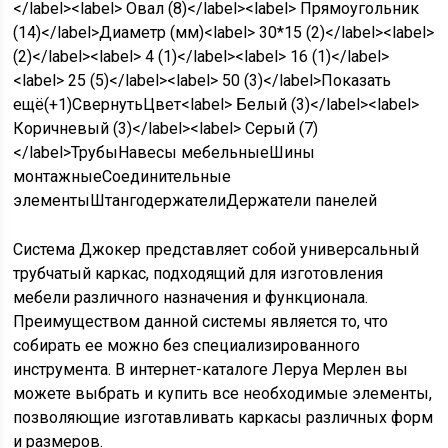
</label><label> Овал
(
8
)
</label><label> Прямоугольник
(
14
)
</label>Диаметр (мм)<label> 30*15
(
2
)
</label><label>
(
2
)
</label><label> 4
(
1
)
</label><label> 16
(
1
)
</label>
<label> 25
(
5
)
</label><label> 50
(
3
)
</label>
Показать
ещё
(+1)
Свернуть
Цвет<label> Белый
(
3
)
</label><label>
Коричневый
(
3
)
</label><label> Серый
(
7
)
</label>
Трубы
Навесы мебельные
Шины
монтажные
Соединительные
элементы
Штангодержатели
Держатели панелей
Система Джокер представляет собой универсальный
трубчатый каркас, подходящий для изготовления
мебели различного назначения и функционала.
Преимуществом данной системы является то, что
собирать ее можно без специализированного
инструмента. В интернет-каталоге Леруа Мерлен вы
можете выбрать и купить все необходимые элементы,
позволяющие изготавливать каркасы различных форм
и размеров.