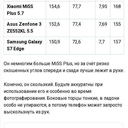
Xiaomi Mi5S
154,6
77,7
7,95
168
Plus 5.7
Asus Zenfone 3
152,6
77,4
7,69
155
ZE552KL 5.5
Samsung Galaxy
150,9
72,6
7,7
157
S7 Edge
Он немногим больше Mi5S Plus, но за счёт резко
скошенных углов спереди и сзади лучше лежит в руке.
Конечно, он скользкий. Будьте аккуратны при
использовании его и особенно во время
фотографирования. Боковые торцы тонкие, в ладони
особо не упираются, а потому телефон может запросто
выскользнуть из рук.