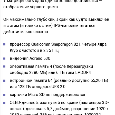
У матрицы есть одно единственное достоинство —
отображение чёрного цвета.
Он максимально глубокий, экран как будто выключен
и с этим (и только с этим) IPS-панелям тягаться
действительно сложно.
процессор Qualcomm Snapdragon 821, четыре ядра
Kryo с частотой в 2,35 ГГц
видеочип Adreno 530
оперативная память 4 (после перезагрузки
свободно 2380 МБ) или 6 ГБ типа LPDDR4
встроенной памяти 64 (реально доступно 55,20 ГБ)
или 128 ГБ стандарта UFS 2.0
карточки Micro SD не поддерживаются
OLED-дисплей, изогнутый по краям (настоящее 3D-
стекло), диагональ 5,7 дюймов, разрешение 1920 x
1080 пикселей, 386 ppi, контрастность 100000:1,