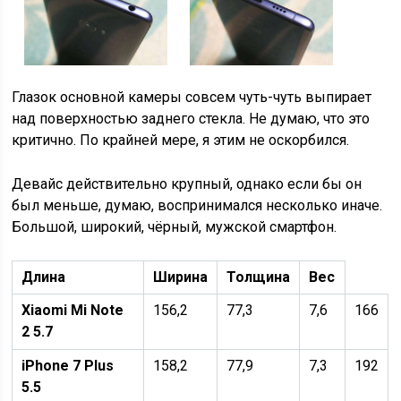
Глазок основной камеры совсем чуть-чуть выпирает
над поверхностью заднего стекла. Не думаю, что это
критично. По крайней мере, я этим не оскорбился.
Девайс действительно крупный, однако если бы он
был меньше, думаю, воспринимался несколько иначе.
Большой, широкий, чёрный, мужской смартфон.
Длина
Ширина
Толщина
Вес
Xiaomi Mi Note
156,2
77,3
7,6
166
2 5.7
iPhone 7 Plus
158,2
77,9
7,3
192
5.5